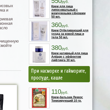
550
руб.
рисовых
Крем для лица
ика и
липосомальный с
жемчужными сферами
50 мл.
триевая
360
имонная
руб.
асло
Крем Отбеливающий для
ухода за кожей лица и
тела 50 мл.
очищенную
 смойте
380
руб.
Крем нативный для лица
Antiage с эффектом
лифтинга 30 мл.
При насморке и гайморите,
простуде, кашле
110
руб.
Крем-бальзам Леккос
Тонизирующий 10 гр.