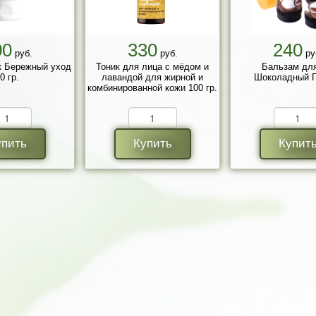
00
330
240
руб.
руб.
ру
к Бережный уход
Тоник для лица с мёдом и
Бальзам для
0 гр.
лавандой для жирной и
Шоколадный П
комбинированной кожи 100 гр.
упить
Купить
Купит