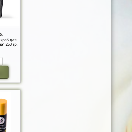
б.
скраб для
а" 250 гр.
ь