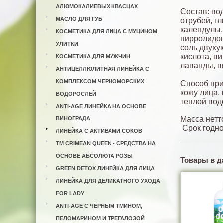
АЛЮМОКАЛИЕВЫХ КВАСЦАХ
Состав: во
МАСЛО ДЛЯ ГУБ
отрубей, г
календулы,
КОСМЕТИКА ДЛЯ ЛИЦА С МУЦИНОМ
пирролидон
УЛИТКИ
соль двуху
кислота, в
КОСМЕТИКА ДЛЯ МУЖЧИН
лаванды, в
АНТИЦЕЛЛЮЛИТНАЯ ЛИНЕЙКА С
КОМПЛЕКСОМ ЧЕРНОМОРСКИХ
Способ при
кожу лица, 
ВОДОРОСЛЕЙ
теплой вод
ANTI-AGE ЛИНЕЙКА НА ОСНОВЕ
Масса нетто
ВИНОГРАДА
Срок годно
ЛИНЕЙКА С АКТИВАМИ СОКОВ
ТМ CRIMEAN QUEEN - СРЕДСТВА НА
ОСНОВЕ АБСОЛЮТА РОЗЫ
Товары в д
GREEN DETOX ЛИНЕЙКА ДЛЯ ЛИЦА
ЛИНЕЙКА ДЛЯ ДЕЛИКАТНОГО УХОДА
FOR LADY
ANTI-AGE С ЧЁРНЫМ ТМИНОМ,
ПЕЛОМАРИНОМ И ТРЕГАЛОЗОЙ