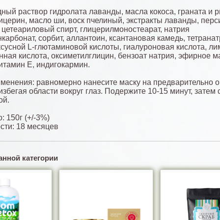
дный раствор гидролата лаванды, масла кокоса, граната и 
лицерин, масло ши, воск пчелиный, экстракты лаванды, перс
 цетеариловый спирт, глицерилмоностеарат, натрия
карбонат, сорбит, аллантоин, ксантановая камедь, тетрана
ксусной L-глютаминовой кислоты, гиалуроновая кислота, л
инная кислота, оксиметилглицин, бензоат натрия, эфирное м
итамин Е, индигокармин.
менения: равномерно нанесите маску на предварительно 
избегая области вокруг глаз. Подержите 10-15 минут, затем
ой.
: 150г (+/-3%)
сти: 18 месяцев
анной категории