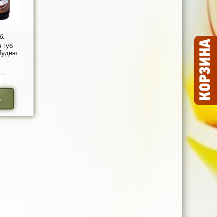
б.
 губ
удинг
ь