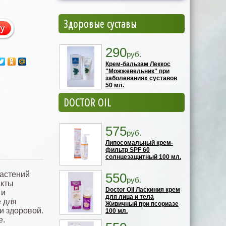
Здоровые суставы
290
руб.
Крем-бальзам Леккос
"Можжевельник" при
заболеваниях суставов
50 мл.
DOCTOR OIL
575
руб.
Липосомальный крем-
фильтр SPF 60
солнцезащитный 100 мл.
растений
550
руб.
акты
Doctor Oil Ласкиния крем
 и
для лица и тела
 для
Живичный при псориазе
и здоровой.
100 мл.
е.