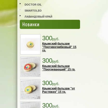
DOCTOR OIL
SMARTOLEO
ЛАВАНДОВЫЙ КРАЙ
Новинки
300
руб.
Крымский бальзам
"Противогрибковый" 15
гр.
300
руб.
Крымский бальзам
"Прогревающий" 15 гр.
300
руб.
Крымский бальзам "от
Растяжек" 15 гр.
300
руб.