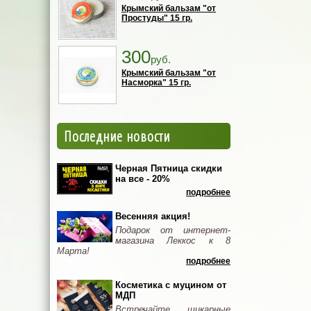
Крымский бальзам "от
Простуды" 15 гр.
300
руб.
Крымский бальзам "от
Насморка" 15 гр.
Последние новости
Черная Пятница скидки
на все - 20%
подробнее
Весенняя акция!
Подарок от интернет-
магазина Леккос к 8
Марта!
подробнее
Косметика с муцином от
МДП
Встречайте шикарные