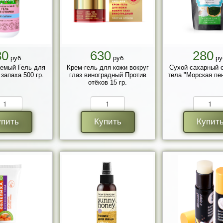
80
630
280
руб.
руб.
ру
емый Гель для
Крем-гель для кожи вокруг
Сухой сахарный 
 запаха 500 гр.
глаз виноградный Против
тела "Морская пен
отёков 15 гр.
упить
Купить
Купит