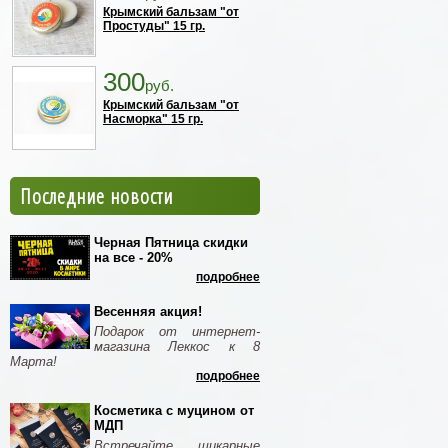
Крымский бальзам "от
Простуды" 15 гр.
300
руб.
Крымский бальзам "от
Насморка" 15 гр.
Последние новости
Черная Пятница скидки
на все - 20%
подробнее
Весенняя акция!
Подарок от интернет-
магазина Леккос к 8
Марта!
подробнее
Косметика с муцином от
МДП
Встречайте шикарные