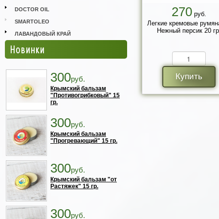
270
DOCTOR OIL
руб.
SMARTOLEO
Легкие кремовые румян
Нежный персик 20 гр
ЛАВАНДОВЫЙ КРАЙ
Новинки
300
Купить
руб.
Крымский бальзам
"Противогрибковый" 15
гр.
300
руб.
Крымский бальзам
"Прогревающий" 15 гр.
300
руб.
Крымский бальзам "от
Растяжек" 15 гр.
300
руб.