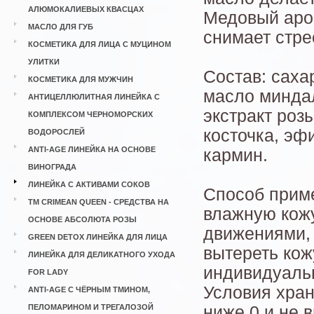
АЛЮМОКАЛИЕВЫХ КВАСЦАХ
Медовый аро
МАСЛО ДЛЯ ГУБ
снимает стре
КОСМЕТИКА ДЛЯ ЛИЦА С МУЦИНОМ
УЛИТКИ
Состав: саха
КОСМЕТИКА ДЛЯ МУЖЧИН
масло миндал
АНТИЦЕЛЛЮЛИТНАЯ ЛИНЕЙКА С
экстракт роз
КОМПЛЕКСОМ ЧЕРНОМОРСКИХ
косточка, эф
ВОДОРОСЛЕЙ
ANTI-AGE ЛИНЕЙКА НА ОСНОВЕ
кармин.
ВИНОГРАДА
ЛИНЕЙКА С АКТИВАМИ СОКОВ
Способ приме
ТМ CRIMEAN QUEEN - СРЕДСТВА НА
влажную кож
ОСНОВЕ АБСОЛЮТА РОЗЫ
движениями, 
GREEN DETOX ЛИНЕЙКА ДЛЯ ЛИЦА
вытереть кож
ЛИНЕЙКА ДЛЯ ДЕЛИКАТНОГО УХОДА
индивидуаль
FOR LADY
Условия хран
ANTI-AGE С ЧЁРНЫМ ТМИНОМ,
ПЕЛОМАРИНОМ И ТРЕГАЛОЗОЙ
ниже 0 и не 