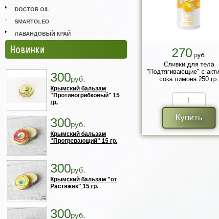
DOCTOR OIL
SMARTOLEO
ЛАВАНДОВЫЙ КРАЙ
Новинки
270
руб.
Сливки для тела
"Подтягивающие" с акт
300
руб.
сока лимона 250 гр.
Крымский бальзам
"Противогрибковый" 15
гр.
Купить
300
руб.
Крымский бальзам
"Прогревающий" 15 гр.
300
руб.
Крымский бальзам "от
Растяжек" 15 гр.
300
руб.