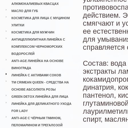
АЛЮМОКАЛИЕВЫХ КВАСЦАХ
противовосп
МАСЛО ДЛЯ ГУБ
действием. Э
КОСМЕТИКА ДЛЯ ЛИЦА С МУЦИНОМ
смягчают и у
УЛИТКИ
ее естествен
КОСМЕТИКА ДЛЯ МУЖЧИН
для умывания
АНТИЦЕЛЛЮЛИТНАЯ ЛИНЕЙКА С
справляется 
КОМПЛЕКСОМ ЧЕРНОМОРСКИХ
ВОДОРОСЛЕЙ
ANTI-AGE ЛИНЕЙКА НА ОСНОВЕ
Состав: вода
ВИНОГРАДА
экстракты ла
ЛИНЕЙКА С АКТИВАМИ СОКОВ
кокамидопро
ТМ CRIMEAN QUEEN - СРЕДСТВА НА
динатрия, ко
ОСНОВЕ АБСОЛЮТА РОЗЫ
пантенол, ки
GREEN DETOX ЛИНЕЙКА ДЛЯ ЛИЦА
глутаминовой
ЛИНЕЙКА ДЛЯ ДЕЛИКАТНОГО УХОДА
лаурилметилг
FOR LADY
спирт, масля
ANTI-AGE С ЧЁРНЫМ ТМИНОМ,
ПЕЛОМАРИНОМ И ТРЕГАЛОЗОЙ