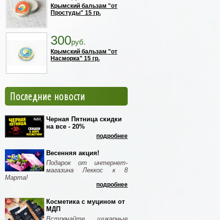
Крымский бальзам "от
Простуды" 15 гр.
300
руб.
Крымский бальзам "от
Насморка" 15 гр.
Последние новости
Черная Пятница скидки
на все - 20%
подробнее
Весенняя акция!
Подарок от интернет-
магазина Леккос к 8
Марта!
подробнее
Косметика с муцином от
МДП
Встречайте шикарные