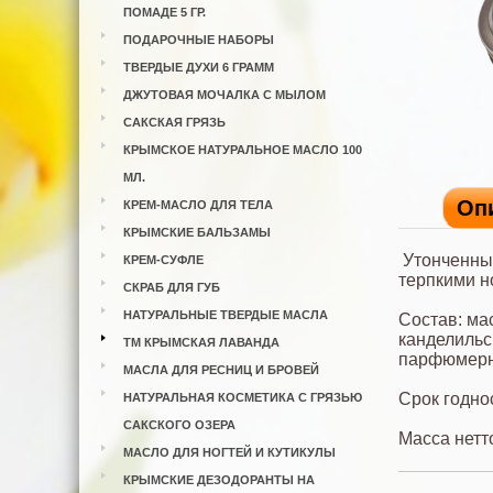
ПОМАДЕ 5 ГР.
ПОДАРОЧНЫЕ НАБОРЫ
ТВЕРДЫЕ ДУХИ 6 ГРАММ
ДЖУТОВАЯ МОЧАЛКА С МЫЛОМ
САКСКАЯ ГРЯЗЬ
КРЫМСКОЕ НАТУРАЛЬНОЕ МАСЛО 100
МЛ.
Оп
КРЕМ-МАСЛО ДЛЯ ТЕЛА
КРЫМСКИЕ БАЛЬЗАМЫ
Утонченны
КРЕМ-СУФЛЕ
терпкими н
СКРАБ ДЛЯ ГУБ
НАТУРАЛЬНЫЕ ТВЕРДЫЕ МАСЛА
Состав: ма
канделильс
ТМ КРЫМСКАЯ ЛАВАНДА
парфюмерн
МАСЛА ДЛЯ РЕСНИЦ И БРОВЕЙ
Срок годно
НАТУРАЛЬНАЯ КОСМЕТИКА С ГРЯЗЬЮ
САКСКОГО ОЗЕРА
Масса нетто
МАСЛО ДЛЯ НОГТЕЙ И КУТИКУЛЫ
КРЫМСКИЕ ДЕЗОДОРАНТЫ НА