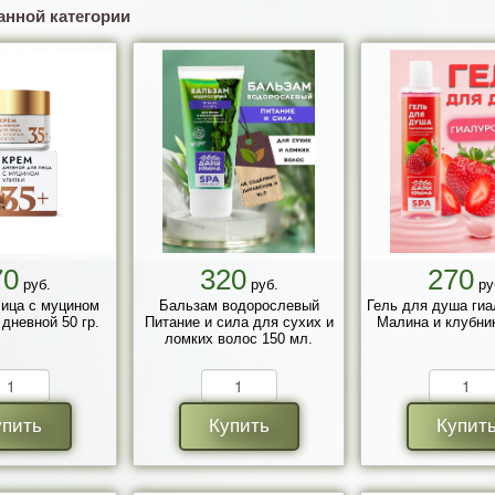
анной категории
70
320
270
руб.
руб.
ру
ица с муцином
Бальзам водорослевый
Гель для душа ги
 дневной 50 гр.
Питание и сила для сухих и
Малина и клубник
ломких волос 150 мл.
упить
Купить
Купит