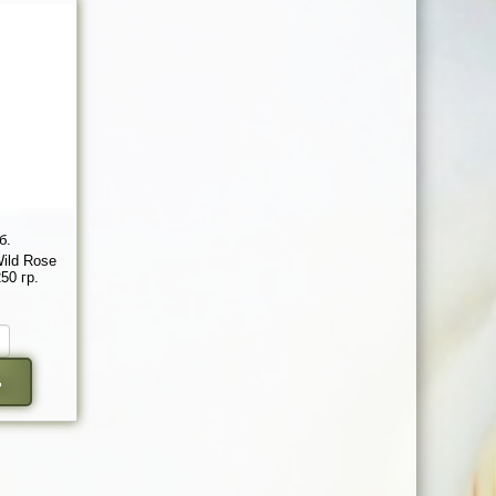
б.
ild Rose
50 гр.
ь