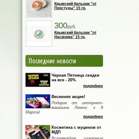
Крымский бальзам "от
Простуды" 15 гр.
300
руб.
Крымский бальзам "от
Насморка" 15 гр.
Последние новости
Черная Пятница скидки
на все - 20%
подробнее
Весенняя акция!
Подарок от интернет-
магазина Леккос к 8
Марта!
подробнее
Косметика с муцином от
МДП
Встречайте шикарные