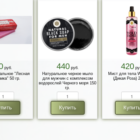
0
440
420
руб.
руб.
ру
альное "Лесная
Натуральное черное мыло
Мист для тела W
ика" 50 гр.
для мужчин с комплексом
(Дикая Роза) 2
водорослей Черного моря 150
гр.
упить
Купить
Купит