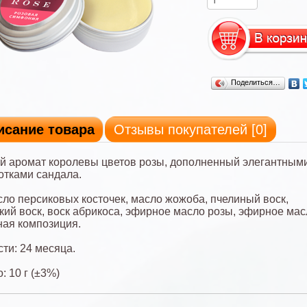
Поделиться…
исание товара
Отзывы покупателей [
0
]
й аромат королевы цветов розы, дополненный элегантным
отками сандала.
сло персиковых косточек, масло жожоба, пчелиный воск,
кий воск, воск абрикоса, эфирное масло розы, эфирное мас
ая композиция.
сти: 24 месяца.
: 10 г (±3%)