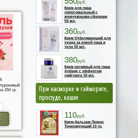
550
руб.
Крем для лица
липосомальный с
жемчужными сферами
50 мл.
360
руб.
Крем Отбеливающий для
ухода за кожей лица и
тела 50 мл.
380
руб.
Крем нативный для лица
Antiage с эффектом
лифтинга 30 мл.
б.
алуроновый
При насморке и гайморите,
а 250 гр.
простуде, кашле
110
руб.
ь
Крем-бальзам Леккос
Тонизирующий 10 гр.