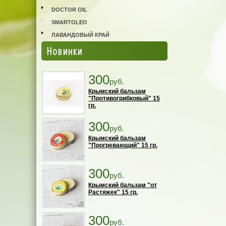
DOCTOR OIL
SMARTOLEO
ЛАВАНДОВЫЙ КРАЙ
Новинки
300
руб.
Крымский бальзам
"Противогрибковый" 15
гр.
300
руб.
Крымский бальзам
"Прогревающий" 15 гр.
300
руб.
Крымский бальзам "от
Растяжек" 15 гр.
300
руб.