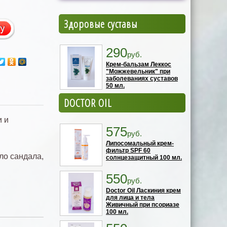
Здоровые суставы
290
руб.
Крем-бальзам Леккос
"Можжевельник" при
заболеваниях суставов
50 мл.
DOCTOR OIL
и и
575
руб.
Липосомальный крем-
фильтр SPF 60
ло сандала,
солнцезащитный 100 мл.
550
руб.
Doctor Oil Ласкиния крем
для лица и тела
Живичный при псориазе
100 мл.