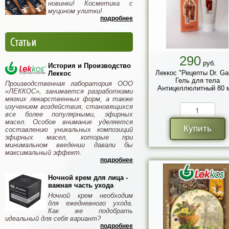
новинки! Косметика с
муцином улитки!
подробнее
Статьи
290
руб.
История и Производство
Леккос "Рецепты Dr. Ga
Леккос
Гель для тела
Производственная лаборатория ООО
Антицеллюлитный 80 
«ЛЕККОС», занимается разработками
мягких лекарственных форм, а также
изучением воздействия, становящихся
все более популярными, эфирных
масел. Особое внимание уделяется
Купить
составлению уникальных композиций
эфирных масел, которые при
минимальном введении давали бы
максимальный эффект.
подробнее
Ночной крем для лица -
важная часть ухода
Ночной крем необходим
для ежедневного ухода.
Как же подобрать
идеальный для себя вариант?
подробнее