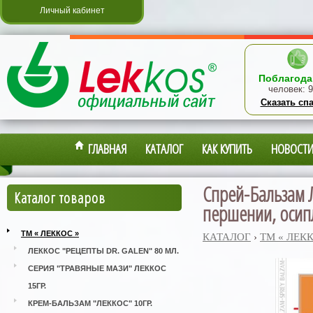
Личный кабинет
Поблагода
человек:
9
Сказать сп
ГЛАВНАЯ
КАТАЛОГ
КАК КУПИТЬ
НОВОСТ
Спрей-Бальзам Л
Каталог товаров
першении, осипл
ТМ « ЛЕККОС »
КАТАЛОГ
›
ТМ « ЛЕК
ЛЕККОС "РЕЦЕПТЫ DR. GALEN" 80 МЛ.
СЕРИЯ "ТРАВЯНЫЕ МАЗИ" ЛЕККОС
15ГР.
КРЕМ-БАЛЬЗАМ "ЛЕККОС" 10ГР.