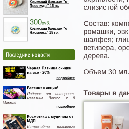
Крымский бальзам "от
слизистой об
Простуды" 15 гр.
300
Состав: комп
руб.
Крымский бальзам "от
ромашки, эвк
Насморка" 15 гр.
шалфея; гли
ветивера, ор
Последние новости
дерева.
Черная Пятница скидки
Объем 30 мл
на все - 20%
подробнее
Весенняя акция!
Товары в да
Подарок от интернет-
магазина Леккос к 8
Марта!
подробнее
Косметика с муцином от
МДП
Встречайте шикарные