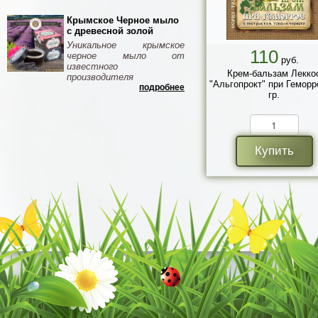
Крымское Черное мыло
с древесной золой
Уникальное крымское
110
черное мыло от
руб.
известного
Крем-бальзам Лекко
производителя
"Альгопрокт" при Геморр
подробнее
гр.
Купить