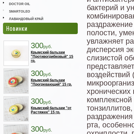
DOCTOR OIL
бактерий и у
SMARTOLEO
комбинирован
ЛАВАНДОВЫЙ КРАЙ
раздражение 
Новинки
полости, уме
увлажняет р
300
руб.
дисперсия эк
Крымский бальзам
слизистой об
"Противогрибковый" 15
гр.
представляет
300
воздействий 
руб.
Крымский бальзам
микроорганиз
"Прогревающий" 15 гр.
хронических 
комплексной 
300
руб.
тонзиллитов,
Крымский бальзам "от
Растяжек" 15 гр.
раздражения 
рта, особенн
300
руб.
охриплости, 