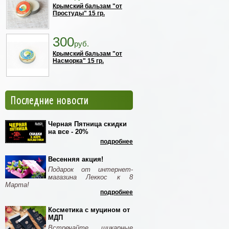
Крымский бальзам "от
Простуды" 15 гр.
300
руб.
Крымский бальзам "от
Насморка" 15 гр.
Последние новости
Черная Пятница скидки
на все - 20%
подробнее
Весенняя акция!
Подарок от интернет-
магазина Леккос к 8
Марта!
подробнее
Косметика с муцином от
МДП
Встречайте шикарные