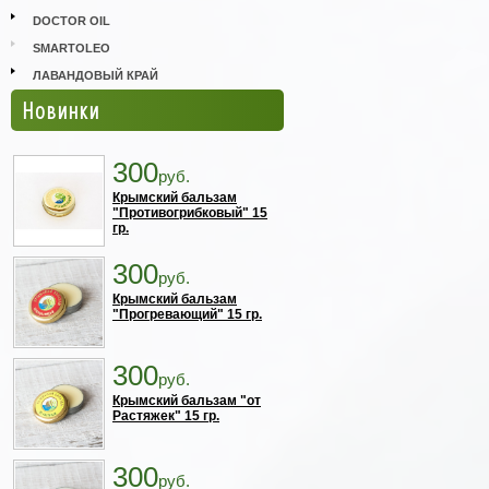
DOCTOR OIL
SMARTOLEO
ЛАВАНДОВЫЙ КРАЙ
Новинки
300
руб.
Крымский бальзам
"Противогрибковый" 15
гр.
300
руб.
Крымский бальзам
"Прогревающий" 15 гр.
300
руб.
Крымский бальзам "от
Растяжек" 15 гр.
300
руб.