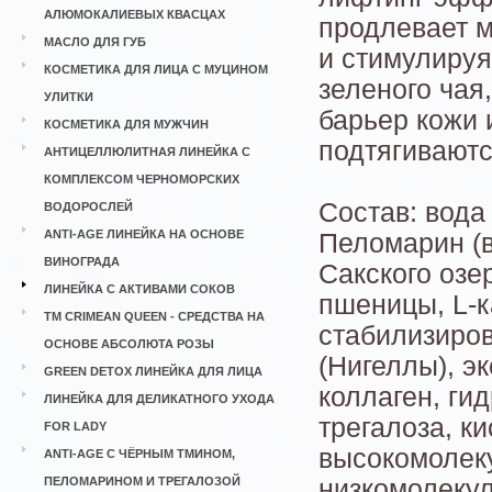
АЛЮМОКАЛИЕВЫХ КВАСЦАХ
продлевает м
МАСЛО ДЛЯ ГУБ
и стимулируя
КОСМЕТИКА ДЛЯ ЛИЦА С МУЦИНОМ
зеленого ча
УЛИТКИ
барьер кожи 
КОСМЕТИКА ДЛЯ МУЖЧИН
подтягиваютс
АНТИЦЕЛЛЮЛИТНАЯ ЛИНЕЙКА С
КОМПЛЕКСОМ ЧЕРНОМОРСКИХ
Состав: вода
ВОДОРОСЛЕЙ
ANTI-AGE ЛИНЕЙКА НА ОСНОВЕ
Пеломарин (в
ВИНОГРАДА
Сакского озе
ЛИНЕЙКА С АКТИВАМИ СОКОВ
пшеницы, L-к
ТМ CRIMEAN QUEEN - СРЕДСТВА НА
стабилизиров
ОСНОВЕ АБСОЛЮТА РОЗЫ
(Нигеллы), э
GREEN DETOX ЛИНЕЙКА ДЛЯ ЛИЦА
коллаген, гид
ЛИНЕЙКА ДЛЯ ДЕЛИКАТНОГО УХОДА
трегалоза, к
FOR LADY
высокомолеку
ANTI-AGE С ЧЁРНЫМ ТМИНОМ,
ПЕЛОМАРИНОМ И ТРЕГАЛОЗОЙ
низкомолекул