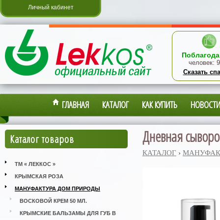
Личный кабинет
Поблагода
человек:
9
Сказать сп
ГЛАВНАЯ
КАТАЛОГ
КАК КУПИТЬ
НОВОСТ
Дневная сыворо
Каталог товаров
КАТАЛОГ
›
МАНУФАК
ТМ « ЛЕККОС »
КРЫМСКАЯ РОЗА
МАНУФАКТУРА ДОМ ПРИРОДЫ
ВОСКОВОЙ КРЕМ 50 МЛ.
КРЫМСКИЕ БАЛЬЗАМЫ ДЛЯ ГУБ В