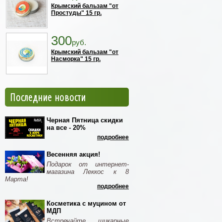
Крымский бальзам "от
Простуды" 15 гр.
300
руб.
Крымский бальзам "от
Насморка" 15 гр.
Последние новости
Черная Пятница скидки
на все - 20%
подробнее
Весенняя акция!
Подарок от интернет-
магазина Леккос к 8
Марта!
подробнее
Косметика с муцином от
МДП
Встречайте шикарные