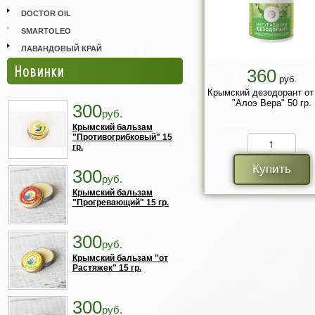
DOCTOR OIL
SMARTOLEO
ЛАВАНДОВЫЙ КРАЙ
Новинки
360
руб.
Крымский дезодорант от
"Алоэ Вера" 50 гр.
300
руб.
Крымский бальзам
"Противогрибковый" 15
гр.
Купить
300
руб.
Крымский бальзам
"Прогревающий" 15 гр.
300
руб.
Крымский бальзам "от
Растяжек" 15 гр.
300
руб.