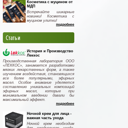
Косметика с муцином от
МДП
Встречайте шикарные
новинки! Косметика с
муцином улитки!
подробнее
Статьи
История и Производство
Леккос
Производственная лаборатория ООО
«ЛЕККОС», занимается разработками
мягких лекарственных форм, а также
изучением воздействия, становящихся
все более популярными, эфирных
масел. Особое внимание уделяется
составлению уникальных композиций
эфирных масел, которые при
минимальном введении давали бы
максимальный эффект.
подробнее
Ночной крем для лица -
важная часть ухода
Ночной крем необходим
для ежедневного ухода.