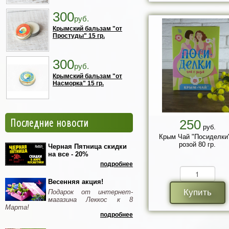
300
руб.
Крымский бальзам "от
Простуды" 15 гр.
300
руб.
Крымский бальзам "от
Насморка" 15 гр.
Последние новости
250
руб.
Крым Чай "Посиделки"
розой 80 гр.
Черная Пятница скидки
на все - 20%
подробнее
Весенняя акция!
Купить
Подарок от интернет-
магазина Леккос к 8
Марта!
подробнее