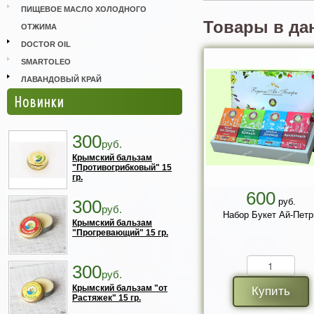
ПИЩЕВОЕ МАСЛО ХОЛОДНОГО
Товары в да
ОТЖИМА
DOCTOR OIL
SMARTOLEO
ЛАВАНДОВЫЙ КРАЙ
Новинки
300
руб.
Крымский бальзам
"Противогрибковый" 15
гр.
600
300
руб.
руб.
Набор Букет Ай-Петр
Крымский бальзам
"Прогревающий" 15 гр.
300
руб.
Крымский бальзам "от
Купить
Растяжек" 15 гр.