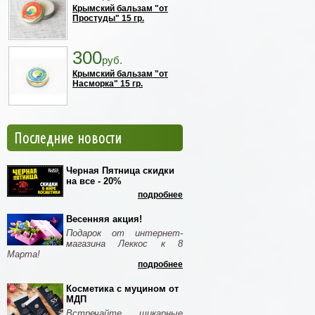
Крымский бальзам "от
Простуды" 15 гр.
300
руб.
Крымский бальзам "от
Насморка" 15 гр.
Последние новости
Черная Пятница скидки
на все - 20%
подробнее
Весенняя акция!
Подарок от интернет-
магазина Леккос к 8
Марта!
подробнее
Косметика с муцином от
МДП
Встречайте шикарные