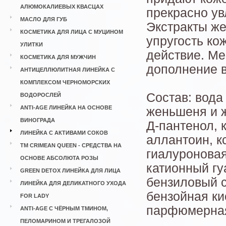
АЛЮМОКАЛИЕВЫХ КВАСЦАХ
прекрасно ув
МАСЛО ДЛЯ ГУБ
Экстракты ж
КОСМЕТИКА ДЛЯ ЛИЦА С МУЦИНОМ
упругость к
УЛИТКИ
действие. М
КОСМЕТИКА ДЛЯ МУЖЧИН
дополнение в
АНТИЦЕЛЛЮЛИТНАЯ ЛИНЕЙКА С
КОМПЛЕКСОМ ЧЕРНОМОРСКИХ
Состав: вода
ВОДОРОСЛЕЙ
ANTI-AGE ЛИНЕЙКА НА ОСНОВЕ
женьшеня и ж
ВИНОГРАДА
Д-пантенол, 
ЛИНЕЙКА С АКТИВАМИ СОКОВ
аллантоин, к
ТМ CRIMEAN QUEEN - СРЕДСТВА НА
гиалуроновая
ОСНОВЕ АБСОЛЮТА РОЗЫ
катионный гу
GREEN DETOX ЛИНЕЙКА ДЛЯ ЛИЦА
бензиловый с
ЛИНЕЙКА ДЛЯ ДЕЛИКАТНОГО УХОДА
бензойная ки
FOR LADY
парфюмерная
ANTI-AGE С ЧЁРНЫМ ТМИНОМ,
ПЕЛОМАРИНОМ И ТРЕГАЛОЗОЙ