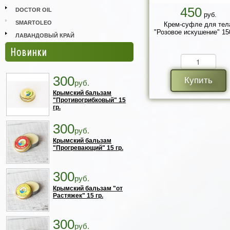
450
DOCTOR OIL
руб.
SMARTOLEO
Крем-суфле для тел
"Розовое искушение" 150
ЛАВАНДОВЫЙ КРАЙ
Новинки
300
Купить
руб.
Крымский бальзам
"Противогрибковый" 15
гр.
300
руб.
Крымский бальзам
"Прогревающий" 15 гр.
300
руб.
Крымский бальзам "от
Растяжек" 15 гр.
300
руб.