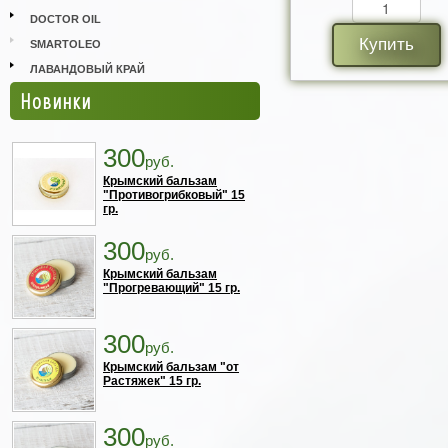
DOCTOR OIL
Купить
SMARTOLEO
ЛАВАНДОВЫЙ КРАЙ
Новинки
300
руб.
Крымский бальзам
"Противогрибковый" 15
гр.
300
руб.
Крымский бальзам
"Прогревающий" 15 гр.
300
руб.
Крымский бальзам "от
Растяжек" 15 гр.
300
руб.