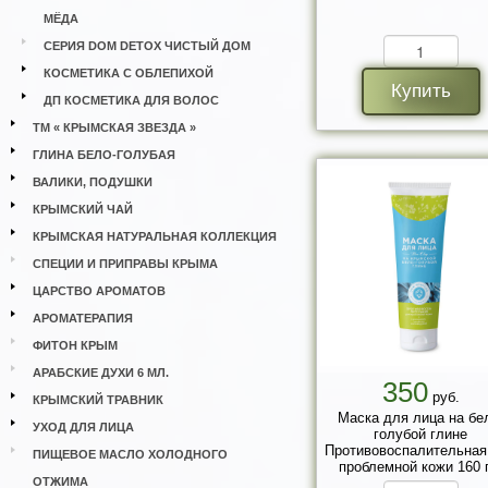
МЁДА
СЕРИЯ DOM DETOX ЧИСТЫЙ ДОМ
КОСМЕТИКА С ОБЛЕПИХОЙ
Купить
ДП КОСМЕТИКА ДЛЯ ВОЛОС
ТМ « КРЫМСКАЯ ЗВЕЗДА »
ГЛИНА БЕЛО-ГОЛУБАЯ
ВАЛИКИ, ПОДУШКИ
КРЫМСКИЙ ЧАЙ
КРЫМСКАЯ НАТУРАЛЬНАЯ КОЛЛЕКЦИЯ
СПЕЦИИ И ПРИПРАВЫ КРЫМА
ЦАРСТВО АРОМАТОВ
АРОМАТЕРАПИЯ
ФИТОН КРЫМ
АРАБСКИЕ ДУХИ 6 МЛ.
350
руб.
КРЫМСКИЙ ТРАВНИК
Маска для лица на бе
УХОД ДЛЯ ЛИЦА
голубой глине
Противовоспалительная
ПИЩЕВОЕ МАСЛО ХОЛОДНОГО
проблемной кожи 160 г
ОТЖИМА