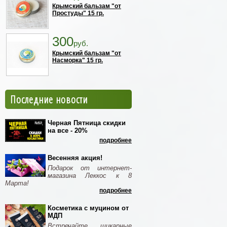
Крымский бальзам "от
Простуды" 15 гр.
300
руб.
Крымский бальзам "от
Насморка" 15 гр.
Последние новости
Черная Пятница скидки
на все - 20%
подробнее
Весенняя акция!
Подарок от интернет-
магазина Леккос к 8
Марта!
подробнее
Косметика с муцином от
МДП
Встречайте шикарные