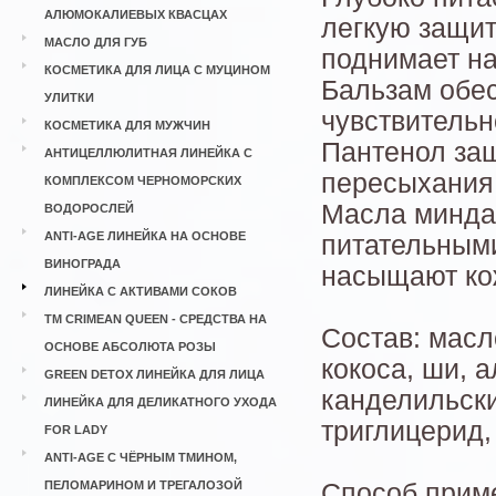
АЛЮМОКАЛИЕВЫХ КВАСЦАХ
легкую защит
МАСЛО ДЛЯ ГУБ
поднимает на
КОСМЕТИКА ДЛЯ ЛИЦА С МУЦИНОМ
Бальзам обес
УЛИТКИ
чувствительн
КОСМЕТИКА ДЛЯ МУЖЧИН
Пантенол защ
АНТИЦЕЛЛЮЛИТНАЯ ЛИНЕЙКА С
пересыхания,
КОМПЛЕКСОМ ЧЕРНОМОРСКИХ
Масла минда
ВОДОРОСЛЕЙ
ANTI-AGE ЛИНЕЙКА НА ОСНОВЕ
питательным
ВИНОГРАДА
насыщают ко
ЛИНЕЙКА С АКТИВАМИ СОКОВ
ТМ CRIMEAN QUEEN - СРЕДСТВА НА
Состав: масл
ОСНОВЕ АБСОЛЮТА РОЗЫ
кокоса, ши, а
GREEN DETOX ЛИНЕЙКА ДЛЯ ЛИЦА
канделильски
ЛИНЕЙКА ДЛЯ ДЕЛИКАТНОГО УХОДА
триглицерид,
FOR LADY
ANTI-AGE С ЧЁРНЫМ ТМИНОМ,
ПЕЛОМАРИНОМ И ТРЕГАЛОЗОЙ
Способ приме