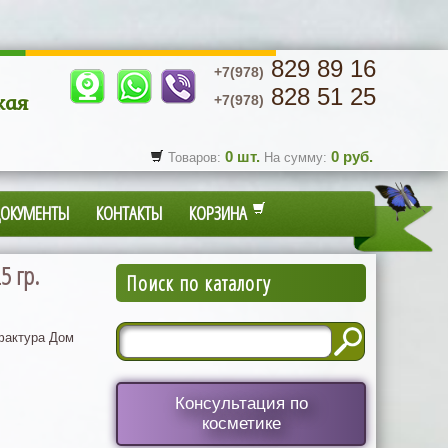
829 89 16
+7(978)
828 51 25
кая
+7(978)
0
шт.
0
руб.
Товаров:
На сумму:
ДОКУМЕНТЫ
КОНТАКТЫ
КОРЗИНА
5 гр.
Поиск по каталогу
актура Дом
Консультация по
косметике