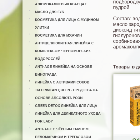
подбородку
АЛЮМОКАЛИЕВЫХ КВАСЦАХ
пудрой.
МАСЛО ДЛЯ ГУБ
Состав: во
КОСМЕТИКА ДЛЯ ЛИЦА С МУЦИНОМ
масло заро
УЛИТКИ
диоксид ти
гиалуронов
КОСМЕТИКА ДЛЯ МУЖЧИН
сорбиновая
АНТИЦЕЛЛЮЛИТНАЯ ЛИНЕЙКА С
аромакомп
КОМПЛЕКСОМ ЧЕРНОМОРСКИХ
ВОДОРОСЛЕЙ
Товары в д
ANTI-AGE ЛИНЕЙКА НА ОСНОВЕ
ВИНОГРАДА
ЛИНЕЙКА С АКТИВАМИ СОКОВ
ТМ CRIMEAN QUEEN - СРЕДСТВА НА
ОСНОВЕ АБСОЛЮТА РОЗЫ
GREEN DETOX ЛИНЕЙКА ДЛЯ ЛИЦА
ЛИНЕЙКА ДЛЯ ДЕЛИКАТНОГО УХОДА
FOR LADY
ANTI-AGE С ЧЁРНЫМ ТМИНОМ,
ПЕЛОМАРИНОМ И ТРЕГАЛОЗОЙ