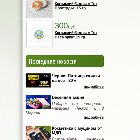
Крымский бальзам "от
Простуды" 15 гр.
300
руб.
Крымский бальзам "от
Насморка" 15 гр.
Последние новости
Черная Пятница скидки
на все - 20%
подробнее
Весенняя акция!
Подарок от интернет-
магазина Леккос к 8
Марта!
подробнее
Косметика с муцином от
МДП
Встречайте шикарные