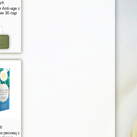
уб.
 Anti-age с
м 30 пар
ь
б.
и ресниц с