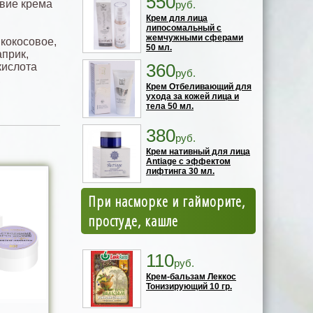
550
твие крема
руб.
Крем для лица
липосомальный с
жемчужными сферами
 кокосовое,
50 мл.
прик,
360
кислота
руб.
,
Крем Отбеливающий для
ухода за кожей лица и
тела 50 мл.
380
руб.
Крем нативный для лица
Antiage с эффектом
лифтинга 30 мл.
При насморке и гайморите,
простуде, кашле
110
руб.
Крем-бальзам Леккос
Тонизирующий 10 гр.