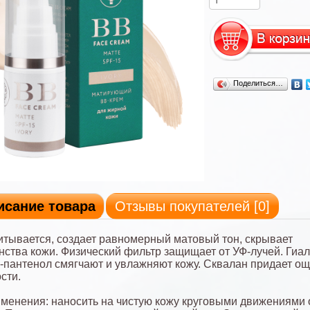
Поделиться…
исание товара
Отзывы покупателей [
0
]
итывается, создает равномерный матовый тон, скрывает
ства кожи. Физический фильтр защищает от УФ-лучей. Гиа
Д-пантенол смягчают и увлажняют кожу. Сквалан придает о
сти.
менения: наносить на чистую кожу круговыми движениями о