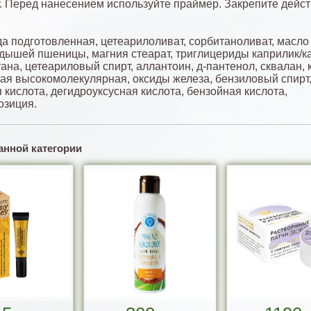
. Перед нанесением используйте праймер. Закрепите дейс
да подготовленная, цетеарилоливат, сорбитаноливат, масло
дышей пшеницы, магния стеарат, триглицериды каприлик/ка
тана, цетеариловый спирт, аллантоин, д-пантенол, сквалан, 
ая высокомолекулярная, оксиды железа, бензиловый спирт
 кислота, дегидроуксусная кислота, бензойная кислота,
озиция.
анной категории