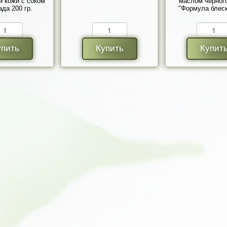
 кожи с соком
маслом черног
ада 200 гр.
"Формула блеска
упить
Купить
Купит