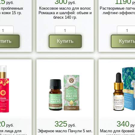
15
300
1190
руб.
руб.
р
 проблемных
Кокосовое масло для волос
Растворимые патчи
 кожи 15 гр.
Ромашка и шалфей: объем и
лифтинг-эффекто
блеск 140 гр.
упить
Купить
Купит
20
325
340
руб.
руб.
ру
ля лица для
Эфирное масло Пачули 5 мл.
Масло для бровей 