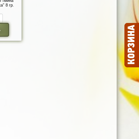
о тмина
" 8 гр.
ь