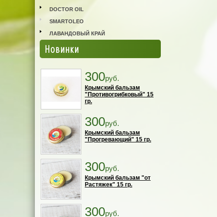
DOCTOR OIL
SMARTOLEO
ЛАВАНДОВЫЙ КРАЙ
Новинки
300
руб.
Крымский бальзам
"Противогрибковый" 15
гр.
300
руб.
Крымский бальзам
"Прогревающий" 15 гр.
300
руб.
Крымский бальзам "от
Растяжек" 15 гр.
300
руб.