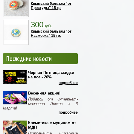
Крымский бальзам "от
Простуды" 15 гр.
300
руб.
Крымский бальзам "от
Насморка" 15 гр.
Последние новости
Черная Пятница скидки
на все - 20%
подробнее
Весенняя акция!
Подарок от интернет-
магазина Леккос к 8
Марта!
подробнее
Косметика с муцином от
МДП
Встречайте шикарные