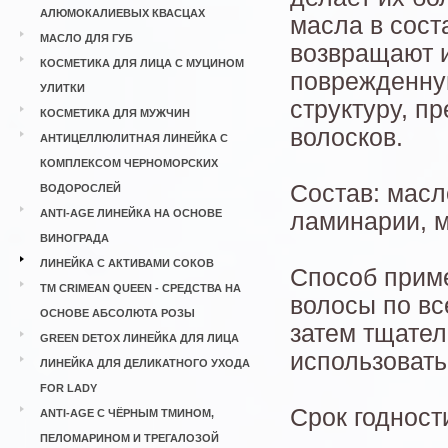
АЛЮМОКАЛИЕВЫХ КВАСЦАХ
масла в сост
МАСЛО ДЛЯ ГУБ
возвращают 
КОСМЕТИКА ДЛЯ ЛИЦА С МУЦИНОМ
поврежденную
УЛИТКИ
структуру, п
КОСМЕТИКА ДЛЯ МУЖЧИН
волосков.
АНТИЦЕЛЛЮЛИТНАЯ ЛИНЕЙКА С
КОМПЛЕКСОМ ЧЕРНОМОРСКИХ
Состав: масл
ВОДОРОСЛЕЙ
ANTI-AGE ЛИНЕЙКА НА ОСНОВЕ
ламинарии, м
ВИНОГРАДА
ЛИНЕЙКА С АКТИВАМИ СОКОВ
Способ приме
ТМ CRIMEAN QUEEN - СРЕДСТВА НА
волосы по вс
ОСНОВЕ АБСОЛЮТА РОЗЫ
затем тщател
GREEN DETOX ЛИНЕЙКА ДЛЯ ЛИЦА
использовать
ЛИНЕЙКА ДЛЯ ДЕЛИКАТНОГО УХОДА
FOR LADY
Срок годност
ANTI-AGE С ЧЁРНЫМ ТМИНОМ,
ПЕЛОМАРИНОМ И ТРЕГАЛОЗОЙ