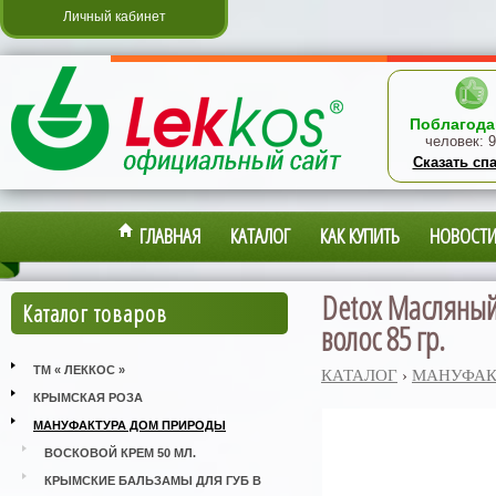
Личный кабинет
Поблагода
человек:
9
Сказать сп
ГЛАВНАЯ
КАТАЛОГ
КАК КУПИТЬ
НОВОСТ
Detox Масляный
Каталог товаров
волос 85 гр.
ТМ « ЛЕККОС »
КАТАЛОГ
›
МАНУФАК
КРЫМСКАЯ РОЗА
МАНУФАКТУРА ДОМ ПРИРОДЫ
ВОСКОВОЙ КРЕМ 50 МЛ.
КРЫМСКИЕ БАЛЬЗАМЫ ДЛЯ ГУБ В