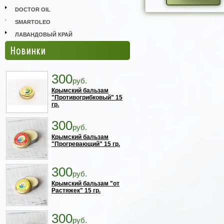
DOCTOR OIL
SMARTOLEO
ЛАВАНДОВЫЙ КРАЙ
Новинки
300
руб.
Крымский бальзам
"Противогрибковый" 15
гр.
300
руб.
Крымский бальзам
"Прогревающий" 15 гр.
300
руб.
Крымский бальзам "от
Растяжек" 15 гр.
300
руб.