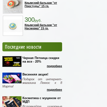
Крымский бальзам "от
Простуды" 15 гр.
300
руб.
Крымский бальзам "от
Насморка" 15 гр.
Последние новости
Черная Пятница скидки
на все - 20%
подробнее
Весенняя акция!
Подарок от интернет-
магазина Леккос к 8
Марта!
подробнее
Косметика с муцином от
МДП
Встречайте шикарные