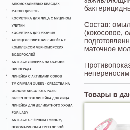
заживляющим
АЛЮМОКАЛИЕВЫХ КВАСЦАХ
бактерицидн
МАСЛО ДЛЯ ГУБ
КОСМЕТИКА ДЛЯ ЛИЦА С МУЦИНОМ
Состав: омы
УЛИТКИ
(кокосовое, о
КОСМЕТИКА ДЛЯ МУЖЧИН
подготовленн
АНТИЦЕЛЛЮЛИТНАЯ ЛИНЕЙКА С
маточное мол
КОМПЛЕКСОМ ЧЕРНОМОРСКИХ
ВОДОРОСЛЕЙ
ANTI-AGE ЛИНЕЙКА НА ОСНОВЕ
Противопока
ВИНОГРАДА
непереносим
ЛИНЕЙКА С АКТИВАМИ СОКОВ
ТМ CRIMEAN QUEEN - СРЕДСТВА НА
ОСНОВЕ АБСОЛЮТА РОЗЫ
Товары в да
GREEN DETOX ЛИНЕЙКА ДЛЯ ЛИЦА
ЛИНЕЙКА ДЛЯ ДЕЛИКАТНОГО УХОДА
FOR LADY
ANTI-AGE С ЧЁРНЫМ ТМИНОМ,
ПЕЛОМАРИНОМ И ТРЕГАЛОЗОЙ