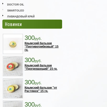
DOCTOR OIL
SMARTOLEO
ЛАВАНДОВЫЙ КРАЙ
Новинки
300
руб.
Крымский бальзам
"Противогрибковый" 15
гр.
300
руб.
Крымский бальзам
"Прогревающий" 15 гр.
300
руб.
Крымский бальзам "от
Растяжек" 15 гр.
300
руб.