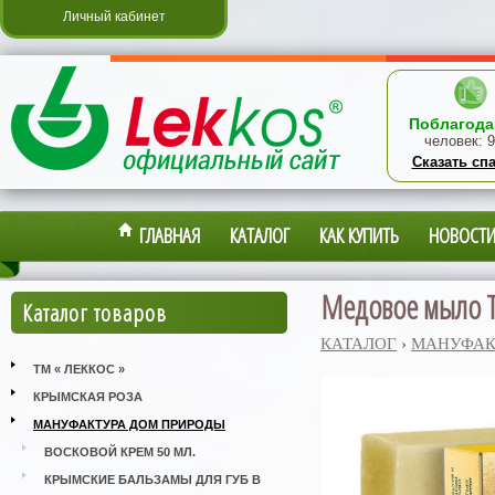
Личный кабинет
Поблагода
человек:
9
Сказать сп
ГЛАВНАЯ
КАТАЛОГ
КАК КУПИТЬ
НОВОСТ
Медовое мыло То
Каталог товаров
КАТАЛОГ
›
МАНУФАК
ТМ « ЛЕККОС »
КРЫМСКАЯ РОЗА
МАНУФАКТУРА ДОМ ПРИРОДЫ
ВОСКОВОЙ КРЕМ 50 МЛ.
КРЫМСКИЕ БАЛЬЗАМЫ ДЛЯ ГУБ В