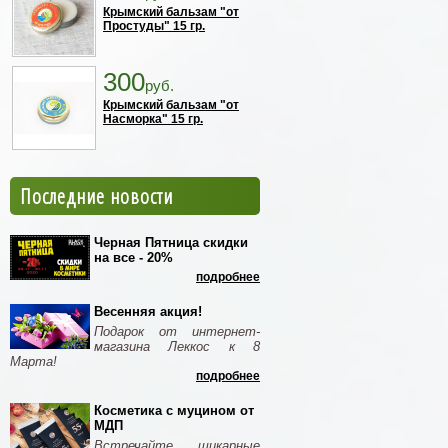
Крымский бальзам "от
Простуды" 15 гр.
300
руб.
Крымский бальзам "от
Насморка" 15 гр.
Последние новости
Черная Пятница скидки
на все - 20%
подробнее
Весенняя акция!
Подарок от интернет-
магазина Леккос к 8
Марта!
подробнее
Косметика с муцином от
МДП
Встречайте шикарные