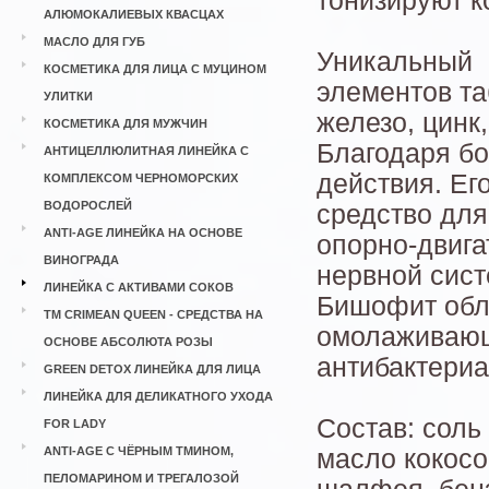
тонизируют к
АЛЮМОКАЛИЕВЫХ КВАСЦАХ
МАСЛО ДЛЯ ГУБ
Уникальный 
КОСМЕТИКА ДЛЯ ЛИЦА С МУЦИНОМ
элементов та
УЛИТКИ
железо, цинк,
КОСМЕТИКА ДЛЯ МУЖЧИН
Благодаря бо
АНТИЦЕЛЛЮЛИТНАЯ ЛИНЕЙКА С
действия. Ег
КОМПЛЕКСОМ ЧЕРНОМОРСКИХ
ВОДОРОСЛЕЙ
средство для
ANTI-AGE ЛИНЕЙКА НА ОСНОВЕ
опорно-двига
ВИНОГРАДА
нервной сис
ЛИНЕЙКА С АКТИВАМИ СОКОВ
Бишофит обл
ТМ CRIMEAN QUEEN - СРЕДСТВА НА
омолаживаю
ОСНОВЕ АБСОЛЮТА РОЗЫ
антибактери
GREEN DETOX ЛИНЕЙКА ДЛЯ ЛИЦА
ЛИНЕЙКА ДЛЯ ДЕЛИКАТНОГО УХОДА
Состав: соль
FOR LADY
ANTI-AGE С ЧЁРНЫМ ТМИНОМ,
масло кокосо
ПЕЛОМАРИНОМ И ТРЕГАЛОЗОЙ