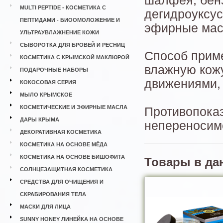
шалфея, бенз
MULTI PEPTIDE - КОСМЕТИКА С
дегидроуксус
ПЕПТИДАМИ - БИООМОЛОЖЕНИЕ И
эфирные мас
УЛЬТРАУВЛАЖНЕНИЕ КОЖИ
СЫВОРОТКА ДЛЯ БРОВЕЙ И РЕСНИЦ
Способ приме
КОСМЕТИКА С КРЫМСКОЙ МАКЛЮРОЙ
влажную кож
ПОДАРОЧНЫЕ НАБОРЫ
движениями, 
КОКОСОВАЯ СЕРИЯ
МЫЛО КРЫМСКОЕ
КОСМЕТИЧЕСКИЕ И ЭФИРНЫЕ МАСЛА
Противопока
ДАРЫ КРЫМА
непереносим
ДЕКОРАТИВНАЯ КОСМЕТИКА
КОСМЕТИКА НА ОСНОВЕ МЁДА
КОСМЕТИКА НА ОСНОВЕ БИШОФИТА
Товары в да
СОЛНЦЕЗАЩИТНАЯ КОСМЕТИКА
СРЕДСТВА ДЛЯ ОЧИЩЕНИЯ И
СКРАБИРОВАНИЯ ТЕЛА
МАСКИ ДЛЯ ЛИЦА
SUNNY HONEY ЛИНЕЙКА НА ОСНОВЕ