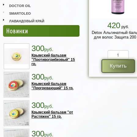
DOCTOR OIL
SMARTOLEO
ЛАВАНДОВЫЙ КРАЙ
420
руб.
Новинки
Detox Альгинатный бал
для волос Защита 200 
300
руб.
Крымский бальзам
"Противогрибковый" 15
гр.
Купить
300
руб.
Крымский бальзам
"Прогревающий" 15 гр.
300
руб.
Крымский бальзам "от
Растяжек" 15 гр.
300
руб.