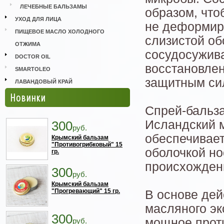
ЛЕЧЕБНЫЕ БАЛЬЗАМЫ
образом, что
УХОД ДЛЯ ЛИЦА
не деформир
ПИЩЕВОЕ МАСЛО ХОЛОДНОГО
слизистой об
ОТЖИМА
сосудосужив
DOCTOR OIL
восстановле
SMARTOLEO
защитным си
ЛАВАНДОВЫЙ КРАЙ
Новинки
Спрей-бальз
Исландский м
300
руб.
обеспечивает
Крымский бальзам
"Противогрибковый" 15
оболочкой но
гр.
происхожден
300
руб.
Крымский бальзам
"Прогревающий" 15 гр.
В основе дей
масляного э
300
мощное прот
руб.