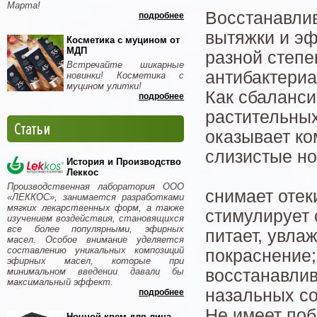
Марта!
Восстанавли
подробнее
вытяжки и эф
Косметика с муцином от
МДП
разной степ
Встречайте шикарные
антибактериа
новинки! Косметика с
муцином улитки!
Как сбаланси
подробнее
растительных
Статьи
оказывает к
слизистые но
История и Производство
Леккос
Производственная лаборатория ООО
снимает отек
«ЛЕККОС», занимается разработками
мягких лекарственных форм, а также
стимулирует 
изучением воздействия, становящихся
все более популярными, эфирных
питает, увла
масел. Особое внимание уделяется
составлению уникальных композиций
покраснение;
эфирных масел, которые при
минимальном введении давали бы
восстанавлив
максимальный эффект.
назальных с
подробнее
Не имеет поб
Ночной крем для лица -