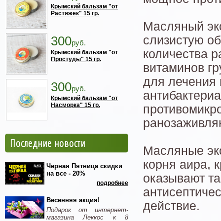
Крымский бальзам "от
Растяжек" 15 гр.
Масляный экс
300
слизистую об
руб.
количества р
Крымский бальзам "от
Простуды" 15 гр.
витаминов гр
для лечения 
300
руб.
антибактериа
Крымский бальзам "от
Насморка" 15 гр.
противомикро
ранозаживля
Последние новости
Масляные экс
корня аира,
Черная Пятница скидки
на все - 20%
оказывают та
подробнее
антисептичес
Весенняя акция!
действие.
Подарок от интернет-
магазина Леккос к 8