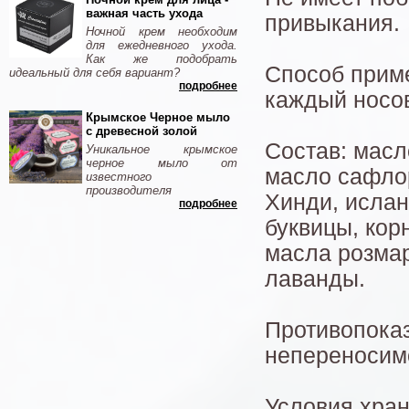
важная часть ухода
привыкания.
Ночной крем необходим
для ежедневного ухода.
Как же подобрать
Способ приме
идеальный для себя вариант?
подробнее
каждый носов
Крымское Черное мыло
с древесной золой
Состав: масл
Уникальное крымское
черное мыло от
масло сафло
известного
производителя
Хинди, ислан
подробнее
буквицы, кор
масла розмар
лаванды.
Противопока
непереносимо
Условия хран