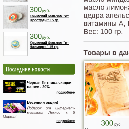
масло лимона
300
руб.
цедра апельс
Крымский бальзам "от
Простуды" 15 гр.
витамины А, 
Вес: 100 гр.
300
руб.
Крымский бальзам "от
Насморка" 15 гр.
Товары в да
Последние новости
Черная Пятница скидки
на все - 20%
подробнее
Весенняя акция!
Подарок от интернет-
магазина Леккос к 8
Марта!
300
подробнее
руб.