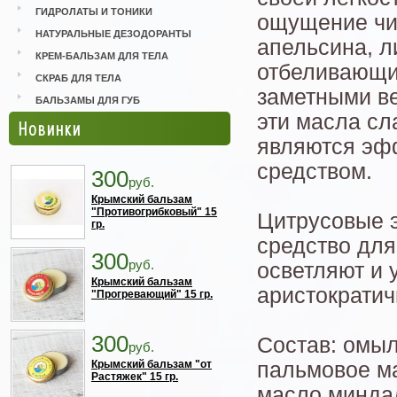
ГИДРОЛАТЫ И ТОНИКИ
ощущение чи
НАТУРАЛЬНЫЕ ДЕЗОДОРАНТЫ
апельсина, л
КРЕМ-БАЛЬЗАМ ДЛЯ ТЕЛА
отбеливающи
СКРАБ ДЛЯ ТЕЛА
заметными ве
БАЛЬЗАМЫ ДЛЯ ГУБ
эти масла с
Новинки
являются эф
средством.
300
руб.
Крымский бальзам
"Противогрибковый" 15
Цитрусовые 
гр.
средство для
300
руб.
осветляют и 
Крымский бальзам
аристократич
"Прогревающий" 15 гр.
300
Состав: омыл
руб.
Крымский бальзам "от
пальмовое ма
Растяжек" 15 гр.
масло минда