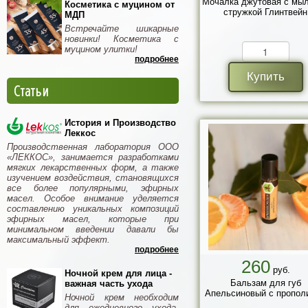
Мочалка джутовая с мы
Косметика с муцином от
стружкой Глинтвейн
МДП
Встречайте шикарные
новинки! Косметика с
муцином улитки!
подробнее
Купить
Статьи
История и Производство
Леккос
Производственная лаборатория ООО
«ЛЕККОС», занимается разработками
мягких лекарственных форм, а также
изучением воздействия, становящихся
все более популярными, эфирных
масел. Особое внимание уделяется
составлению уникальных композиций
эфирных масел, которые при
минимальном введении давали бы
максимальный эффект.
подробнее
260
руб.
Ночной крем для лица -
Бальзам для губ
важная часть ухода
Апельсиновый с пропол
Ночной крем необходим
для ежедневного ухода.