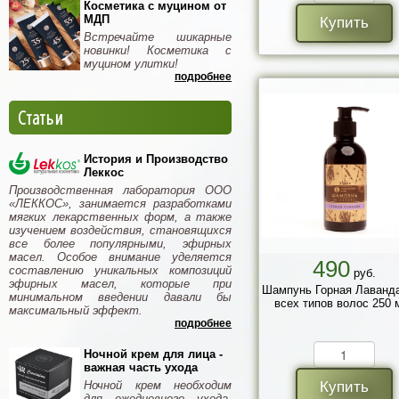
Косметика с муцином от
МДП
Купить
Встречайте шикарные
новинки! Косметика с
муцином улитки!
подробнее
Статьи
История и Производство
Леккос
Производственная лаборатория ООО
«ЛЕККОС», занимается разработками
мягких лекарственных форм, а также
изучением воздействия, становящихся
все более популярными, эфирных
масел. Особое внимание уделяется
490
составлению уникальных композиций
руб.
эфирных масел, которые при
Шампунь Горная Лаванд
минимальном введении давали бы
всех типов волос 250 
максимальный эффект.
подробнее
Ночной крем для лица -
важная часть ухода
Ночной крем необходим
Купить
для ежедневного ухода.