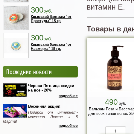
витамин E.
300
руб.
Крымский бальзам "от
Простуды" 15 гр.
Товары в да
300
руб.
Крымский бальзам "от
Насморка" 15 гр.
Последние новости
Черная Пятница скидки
на все - 20%
подробнее
490
руб.
Весенняя акция!
Бальзам Роза и Бессмер
Подарок от интернет-
для всех типов волос 25
магазина Леккос к 8
Марта!
подробнее