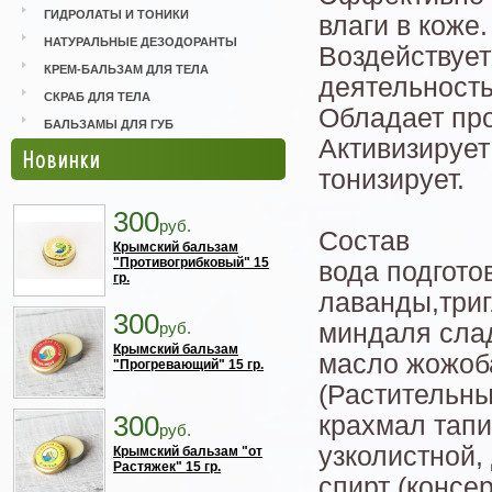
ГИДРОЛАТЫ И ТОНИКИ
влаги в коже
НАТУРАЛЬНЫЕ ДЕЗОДОРАНТЫ
Воздействует
КРЕМ-БАЛЬЗАМ ДЛЯ ТЕЛА
деятельность
СКРАБ ДЛЯ ТЕЛА
Обладает пр
БАЛЬЗАМЫ ДЛЯ ГУБ
Активизирует
Новинки
тонизирует.
300
руб.
Состав
Крымский бальзам
"Противогрибковый" 15
вода подгото
гр.
лаванды,триг
300
руб.
миндаля слад
Крымский бальзам
масло жожоба,
"Прогревающий" 15 гр.
(Растительны
300
крахмал тап
руб.
узколистной,
Крымский бальзам "от
Растяжек" 15 гр.
спирт (консер