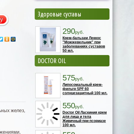
Здоровые суставы
290
руб.
Крем-бальзам Леккос
"Можжевельник" при
заболеваниях суставов
50 мл.
DOCTOR OIL
575
руб.
Липосомальный крем-
фильтр SPF 60
солнцезащитный 100 мл.
550
руб.
ьных желез,
Doctor Oil Ласкиния крем
для лица и тела
Живичный при псориазе
100 мл.
ижениями.