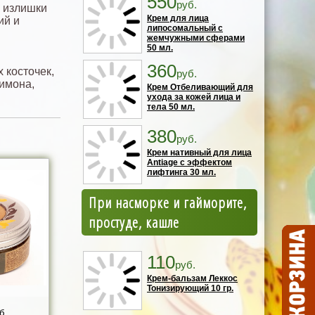
550
руб.
и излишки
Крем для лица
ий и
липосомальный с
жемчужными сферами
50 мл.
360
 косточек,
руб.
лимона,
Крем Отбеливающий для
ухода за кожей лица и
тела 50 мл.
380
руб.
Крем нативный для лица
Antiage с эффектом
лифтинга 30 мл.
При насморке и гайморите,
простуде, кашле
110
руб.
Крем-бальзам Леккос
Тонизирующий 10 гр.
б.