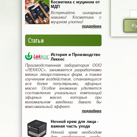
Косметика с муцином от
МДП
Встречайте шикарные
новинки! Косметика с
муцином улитки!
К
подробнее
Статьи
История и Производство
Леккос
Производственная лаборатория ООО
«ЛЕККОС», занимается разработками
мягких лекарственных форм, а также
изучением воздействия, становящихся
все более популярными, эфирных
масел. Особое внимание уделяется
составлению уникальных композиций
эфирных масел, которые при
минимальном введении давали бы
максимальный эффект.
подробнее
Ночной крем для лица -
важная часть ухода
Ночной крем необходим
для ежедневного ухода.