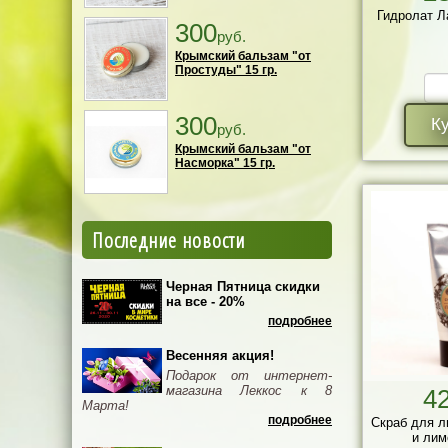
Гидролат Л
300
руб.
Крымский бальзам "от
Простуды" 15 гр.
300
К
руб.
Крымский бальзам "от
Насморка" 15 гр.
Последние новости
Черная Пятница скидки
на все - 20%
подробнее
Весенняя акция!
Подарок от интернет-
магазина Леккос к 8
4
Марта!
подробнее
Скраб для л
и лим