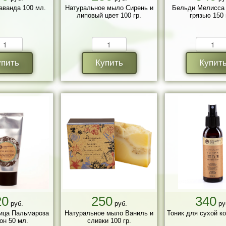
аванда 100 мл.
Натуральное мыло Сирень и
Бельди Мелисса 
липовый цвет 100 гр.
грязью 150
упить
Купить
Купит
20
250
340
руб.
руб.
ру
ица Пальмароза
Натуральное мыло Ваниль и
Тоник для сухой к
он 50 мл.
сливки 100 гр.