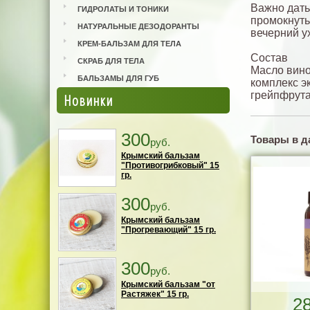
Важно дать
ГИДРОЛАТЫ И ТОНИКИ
промокнуть
НАТУРАЛЬНЫЕ ДЕЗОДОРАНТЫ
вечерний у
КРЕМ-БАЛЬЗАМ ДЛЯ ТЕЛА
Состав
СКРАБ ДЛЯ ТЕЛА
Масло вино
БАЛЬЗАМЫ ДЛЯ ГУБ
комплекс э
грейпфрута
Новинки
300
Товары в д
руб.
Крымский бальзам
"Противогрибковый" 15
гр.
300
руб.
Крымский бальзам
"Прогревающий" 15 гр.
300
руб.
Крымский бальзам "от
Растяжек" 15 гр.
2