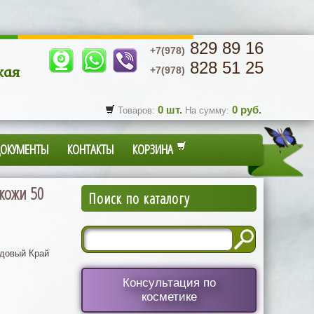
829 89 16
+7(978)
828 51 25
кая
+7(978)
0
шт.
0
руб.
Товаров:
На сумму:
ДОКУМЕНТЫ
КОНТАКТЫ
КОРЗИНА
кожи 50
Поиск по каталогу
довый Край
Консультация по
косметике