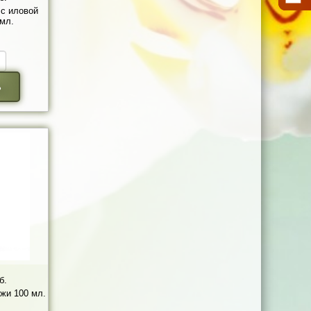
с иловой
 мл.
ь
б.
ожи 100 мл.