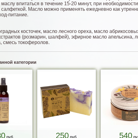
 маслу впитаться в течение 15-20 минут, при необходимост
 салфеткой. Масло можно применять ежедневно как утренн
ход-питание.
градных косточек, масло лесного ореха, масло абрикосовых
кстрактов (розмарин, шалфей), эфирное масло апельсина, 
, смесь токоферолов.
анной категории
80
250
540
руб.
руб.
ру