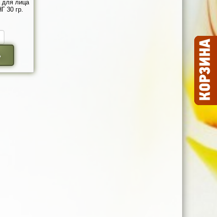
 для лица
 30 гр.
ь