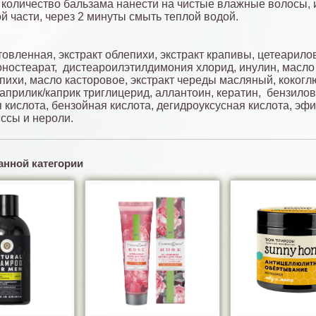
количество бальзама нанести на чистые влажные волосы, 
й части, через 2 минуты смыть теплой водой.
товленная, экстракт облепихи, экстракт крапивы, цетеарило
ностеарат, дистеароилэтилдимония хлорид, инулин, масло 
пихи, масло касторовое, экстракт череды масляный, кокоглю
каприлик/каприк триглицерид, аллантоин, кератин, бензилов
 кислота, бензойная кислота, дегидроуксусная кислота, эф
ссы и нероли.
анной категории