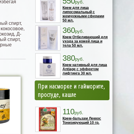
550
избегая
руб.
Крем для лица
липосомальный с
жемчужными сферами
50 мл.
вый спирт,
360
кокосовое,
руб.
козид, Д-
Крем Отбеливающий для
ый спирт,
ухода за кожей лица и
ирные
тела 50 мл.
380
руб.
Крем нативный для лица
Antiage с эффектом
лифтинга 30 мл.
При насморке и гайморите,
простуде, кашле
110
руб.
Крем-бальзам Леккос
Тонизирующий 10 гр.