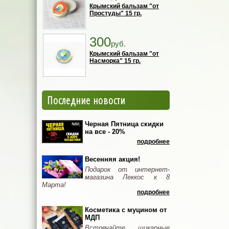
Крымский бальзам "от
Простуды" 15 гр.
300
руб.
Крымский бальзам "от
Насморка" 15 гр.
Последние новости
Черная Пятница скидки
на все - 20%
подробнее
Весенняя акция!
Подарок от интернет-
магазина Леккос к 8
Марта!
подробнее
Косметика с муцином от
МДП
Встречайте шикарные