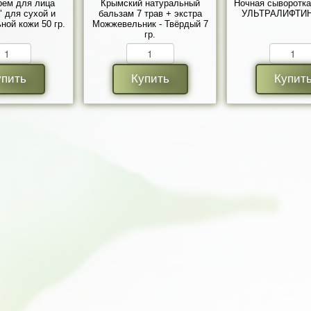
рем для лица
Крымский натуральный
Ночная сыворотка
" для сухой и
бальзам 7 трав + экстра
УЛЬТРАЛИФТИНГ
ной кожи 50 гр.
Можжевельник - Твёрдый 7
гр.
упить
Купить
Купит