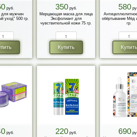
60
350
580
руб.
руб.
ру
 для мужчин
Мерцающая маска для лица
Антицеллюлитное
й уход" 500 гр.
Эксфолиант для
обёртывание Мёд 
чувствительной кожи 75 гр.
гр.
упить
Купить
Купит
40
220
690
руб.
руб.
ру