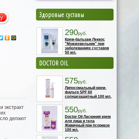
Здоровые суставы
290
руб.
Крем-бальзам Леккос
"Можжевельник" при
заболеваниях суставов
50 мл.
DOCTOR OIL
575
руб.
Липосомальный крем-
фильтр SPF 60
солнцезащитный 100 мл.
и экстракт
550
руб.
 их
Doctor Oil Ласкиния крем
асло делают
для лица и тела
Живичный при псориазе
100 мл.