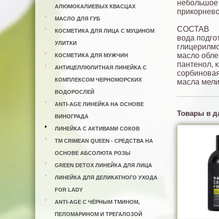
небольшое 
АЛЮМОКАЛИЕВЫХ КВАСЦАХ
прикорнево
МАСЛО ДЛЯ ГУБ
СОСТАВ
КОСМЕТИКА ДЛЯ ЛИЦА С МУЦИНОМ
вода подго
УЛИТКИ
глицерилмо
масло обле
КОСМЕТИКА ДЛЯ МУЖЧИН
пантенол, 
АНТИЦЕЛЛЮЛИТНАЯ ЛИНЕЙКА С
сорбиновая
КОМПЛЕКСОМ ЧЕРНОМОРСКИХ
масла мели
ВОДОРОСЛЕЙ
ANTI-AGE ЛИНЕЙКА НА ОСНОВЕ
Товары в д
ВИНОГРАДА
ЛИНЕЙКА С АКТИВАМИ СОКОВ
ТМ CRIMEAN QUEEN - СРЕДСТВА НА
ОСНОВЕ АБСОЛЮТА РОЗЫ
GREEN DETOX ЛИНЕЙКА ДЛЯ ЛИЦА
ЛИНЕЙКА ДЛЯ ДЕЛИКАТНОГО УХОДА
FOR LADY
ANTI-AGE С ЧЁРНЫМ ТМИНОМ,
ПЕЛОМАРИНОМ И ТРЕГАЛОЗОЙ