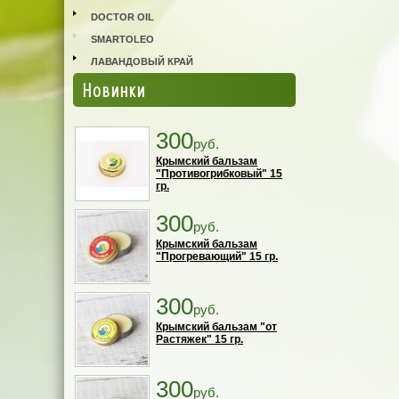
DOCTOR OIL
SMARTOLEO
ЛАВАНДОВЫЙ КРАЙ
Новинки
300
руб.
Крымский бальзам
"Противогрибковый" 15
гр.
300
руб.
Крымский бальзам
"Прогревающий" 15 гр.
300
руб.
Крымский бальзам "от
Растяжек" 15 гр.
300
руб.