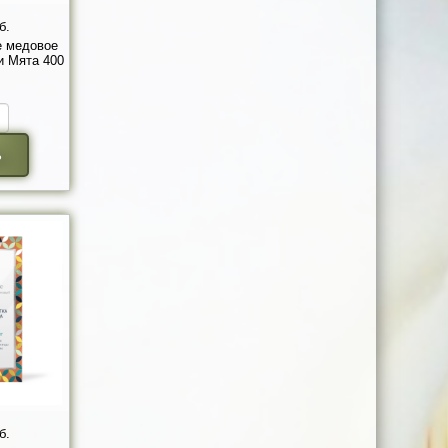
б.
 медовое
и Мята 400
ь
б.