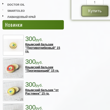
DOCTOR OIL
Купить
SMARTOLEO
ЛАВАНДОВЫЙ КРАЙ
Новинки
300
руб.
Крымский бальзам
"Противогрибковый" 15
гр.
300
руб.
Крымский бальзам
"Прогревающий" 15 гр.
300
руб.
Крымский бальзам "от
Растяжек" 15 гр.
300
руб.