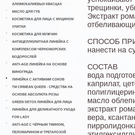
АЛЮМОКАЛИЕВЫХ КВАСЦАХ
трещинки, у
МАСЛО ДЛЯ ГУБ
Экстракт ро
КОСМЕТИКА ДЛЯ ЛИЦА С МУЦИНОМ
отбеливающи
УЛИТКИ
КОСМЕТИКА ДЛЯ МУЖЧИН
СПОСОБ ПР
АНТИЦЕЛЛЮЛИТНАЯ ЛИНЕЙКА С
нанести на с
КОМПЛЕКСОМ ЧЕРНОМОРСКИХ
ВОДОРОСЛЕЙ
ANTI-AGE ЛИНЕЙКА НА ОСНОВЕ
СОСТАВ
ВИНОГРАДА
вода подгото
ЛИНЕЙКА С АКТИВАМИ СОКОВ
каприлат, це
ТМ CRIMEAN QUEEN - СРЕДСТВА НА
полиглицерин
ОСНОВЕ АБСОЛЮТА РОЗЫ
масло облепи
GREEN DETOX ЛИНЕЙКА ДЛЯ ЛИЦА
экстракт ром
ЛИНЕЙКА ДЛЯ ДЕЛИКАТНОГО УХОДА
вера, ксанта
FOR LADY
пирролидонка
ANTI-AGE С ЧЁРНЫМ ТМИНОМ,
ПЕЛОМАРИНОМ И ТРЕГАЛОЗОЙ
этилгексилгл