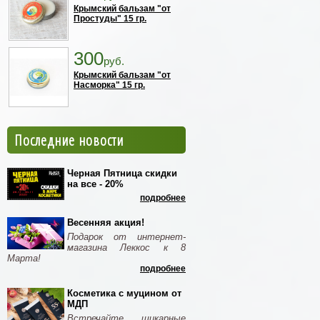
Крымский бальзам "от
Простуды" 15 гр.
300
руб.
Крымский бальзам "от
Насморка" 15 гр.
Последние новости
Черная Пятница скидки
на все - 20%
подробнее
Весенняя акция!
Подарок от интернет-
магазина Леккос к 8
Марта!
подробнее
Косметика с муцином от
МДП
Встречайте шикарные