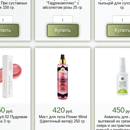
При суставных
"Гидрокомплекс" с
пыльцой для сухо
х 150 гр.
абсолютом розы 25 гр.
гр.
упить
Купить
Купит
50
420
450
руб.
руб.
ру
уб 02 Пудровая
Мист для тела Flower Wind
Аквагель для 
а 3 гр.
(Цветочный ветер) 250 гр.
вытяжкой из грязи
озера и экстракто
жирной и проблемн