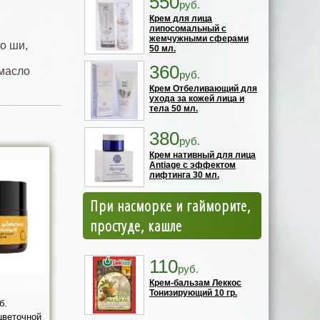
550
руб.
Крем для лица
липосомальный с
жемчужными сферами
о ши,
50 мл.
360
 масло
руб.
Крем Отбеливающий для
ухода за кожей лица и
тела 50 мл.
380
руб.
Крем нативный для лица
Antiage с эффектом
лифтинга 30 мл.
При насморке и гайморите,
простуде, кашле
110
руб.
Крем-бальзам Леккос
Тонизирующий 10 гр.
б.
цветочной