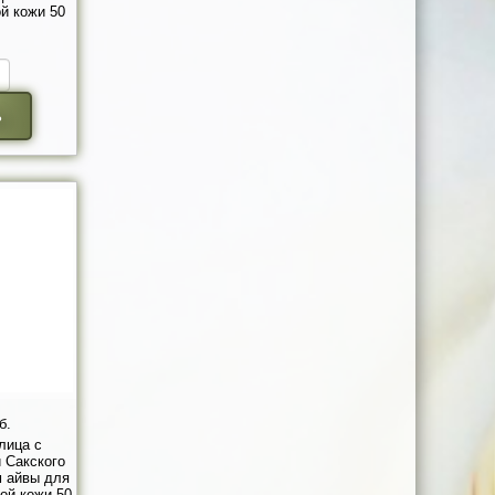
й кожи 50
ь
б.
лица с
 Сакского
м айвы для
ой кожи 50