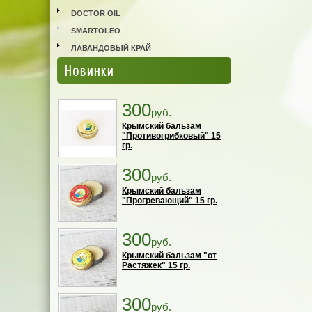
DOCTOR OIL
SMARTOLEO
ЛАВАНДОВЫЙ КРАЙ
Новинки
300
руб.
Крымский бальзам
"Противогрибковый" 15
гр.
300
руб.
Крымский бальзам
"Прогревающий" 15 гр.
300
руб.
Крымский бальзам "от
Растяжек" 15 гр.
300
руб.