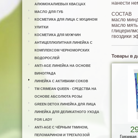
нанести не
АЛЮМОКАЛИЕВЫХ КВАСЦАХ
МАСЛО ДЛЯ ГУБ
СОСТАВ
масло минд
КОСМЕТИКА ДЛЯ ЛИЦА С МУЦИНОМ
масло мяты
УЛИТКИ
глицерилмо
КОСМЕТИКА ДЛЯ МУЖЧИН
гвоздики э
АНТИЦЕЛЛЮЛИТНАЯ ЛИНЕЙКА С
КОМПЛЕКСОМ ЧЕРНОМОРСКИХ
Товары в д
ВОДОРОСЛЕЙ
ANTI-AGE ЛИНЕЙКА НА ОСНОВЕ
ВИНОГРАДА
ЛИНЕЙКА С АКТИВАМИ СОКОВ
ТМ CRIMEAN QUEEN - СРЕДСТВА НА
ОСНОВЕ АБСОЛЮТА РОЗЫ
GREEN DETOX ЛИНЕЙКА ДЛЯ ЛИЦА
ЛИНЕЙКА ДЛЯ ДЕЛИКАТНОГО УХОДА
FOR LADY
2
ANTI-AGE С ЧЁРНЫМ ТМИНОМ,
ПЕЛОМАРИНОМ И ТРЕГАЛОЗОЙ
Грязевая