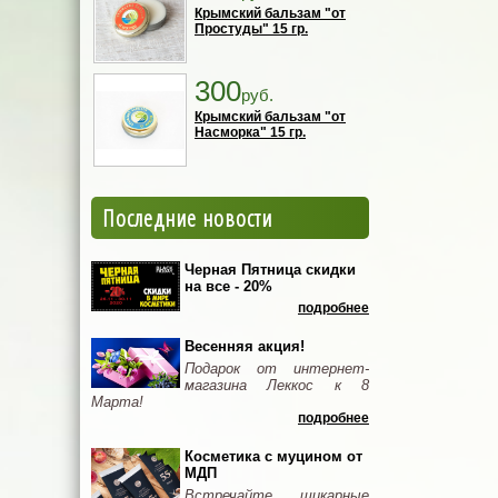
Крымский бальзам "от
Простуды" 15 гр.
300
руб.
Крымский бальзам "от
Насморка" 15 гр.
Последние новости
Черная Пятница скидки
на все - 20%
подробнее
Весенняя акция!
Подарок от интернет-
магазина Леккос к 8
Марта!
подробнее
Косметика с муцином от
МДП
Встречайте шикарные