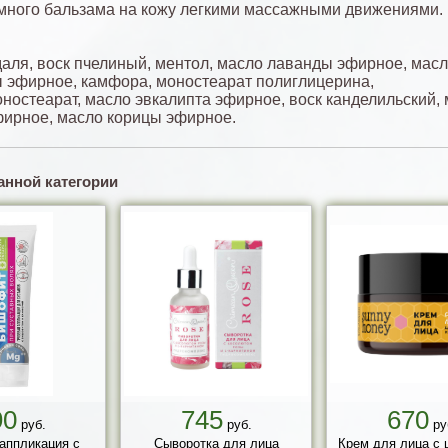
много бальзама на кожу легкими массажными движениями.
аля, воск пчелиный, ментол, масло лаванды эфирное, масл
 эфирное, камфора, моностеарат полиглицерина,
ностеарат, масло эвкалипта эфирное, воск канделильский,
фирное, масло корицы эфирное.
анной категории
90
745
670
руб.
руб.
ру
 аппликация с
Сыворотка для лица
Крем для лица с 