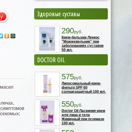
Здоровые суставы
290
руб.
Крем-бальзам Леккос
"Можжевельник" при
заболеваниях суставов
50 мл.
DOCTOR OIL
575
руб.
Липосомальный крем-
 масел
фильтр SPF 60
солнцезащитный 100 мл.
550
лечах,
руб.
я симптомов
Doctor Oil Ласкиния крем
асекомых;
для лица и тела
.
Живичный при псориазе
100 мл.