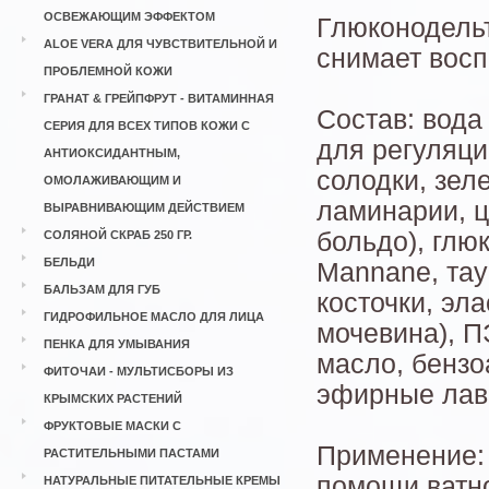
ОСВЕЖАЮЩИМ ЭФФЕКТОМ
Глюконодельт
ALOE VERA ДЛЯ ЧУВСТВИТЕЛЬНОЙ И
снимает восп
ПРОБЛЕМНОЙ КОЖИ
ГРАНАТ & ГРЕЙПФРУТ - ВИТАМИННАЯ
Состав: вода
СЕРИЯ ДЛЯ ВСЕХ ТИПОВ КОЖИ С
для регуляци
АНТИОКСИДАНТНЫМ,
солодки, зел
ОМОЛАЖИВАЮЩИМ И
ламинарии, ц
ВЫРАВНИВАЮЩИМ ДЕЙСТВИЕМ
больдо), глю
СОЛЯНОЙ СКРАБ 250 ГР.
БЕЛЬДИ
Mannane, тау
БАЛЬЗАМ ДЛЯ ГУБ
косточки, э
ГИДРОФИЛЬНОЕ МАСЛО ДЛЯ ЛИЦА
мочевина), П
ПЕНКА ДЛЯ УМЫВАНИЯ
масло, бензо
ФИТОЧАИ - МУЛЬТИСБОРЫ ИЗ
эфирные лав
КРЫМСКИХ РАСТЕНИЙ
ФРУКТОВЫЕ МАСКИ С
Применение: 
РАСТИТЕЛЬНЫМИ ПАСТАМИ
помощи ватно
НАТУРАЛЬНЫЕ ПИТАТЕЛЬНЫЕ КРЕМЫ