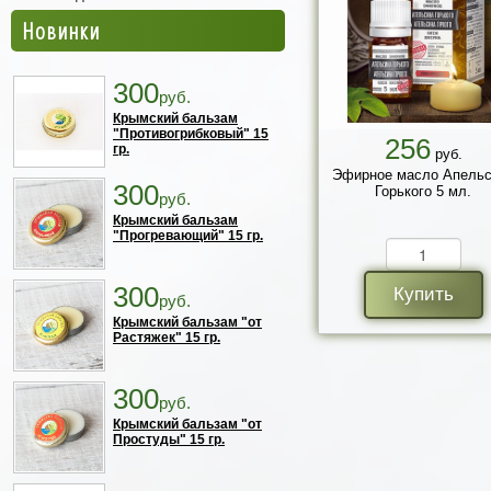
Новинки
300
руб.
Крымский бальзам
"Противогрибковый" 15
256
гр.
руб.
Эфирное масло Апельс
300
Горького 5 мл.
руб.
Крымский бальзам
"Прогревающий" 15 гр.
300
Купить
руб.
Крымский бальзам "от
Растяжек" 15 гр.
300
руб.
Крымский бальзам "от
Простуды" 15 гр.