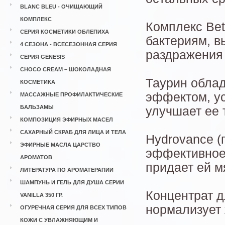
BLANC BLEU - ОЧИЩАЮЩИЙ
КОМПЛЕКС
Комплекс Bet
СЕРИЯ КОСМЕТИКИ ОБЛЕПИХА
бактериям, в
4 СЕЗОНА - ВСЕСЕЗОННАЯ СЕРИЯ
раздражения 
СЕРИЯ GENESIS
CHOCO CREAM – ШОКОЛАДНАЯ
Таурин обла
КОСМЕТИКА
эффектом, ус
МАССАЖНЫЕ ПРОФИЛАКТИЧЕСКИЕ
БАЛЬЗАМЫ
улучшает ее 
КОМПОЗИЦИЯ ЭФИРНЫХ МАСЕЛ
САХАРНЫЙ СКРАБ ДЛЯ ЛИЦА И ТЕЛА
Hydrovance (
ЭФИРНЫЕ МАСЛА ЦАРСТВО
эффективное
АРОМАТОВ
придает ей м
ЛИТЕРАТУРА ПО АРОМАТЕРАПИИ
ШАМПУНЬ И ГЕЛЬ ДЛЯ ДУША СЕРИИ
Концентрат д
VANILLA 350 ГР.
нормализует 
ОГУРЕЧНАЯ СЕРИЯ ДЛЯ ВСЕХ ТИПОВ
КОЖИ С УВЛАЖНЯЮЩИМ И