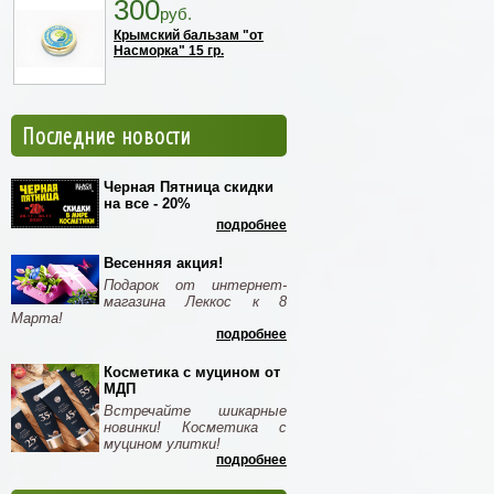
300
руб.
Крымский бальзам "от
Насморка" 15 гр.
Последние новости
Черная Пятница скидки
на все - 20%
подробнее
Весенняя акция!
Подарок от интернет-
магазина Леккос к 8
Марта!
подробнее
Косметика с муцином от
МДП
Встречайте шикарные
новинки! Косметика с
муцином улитки!
подробнее