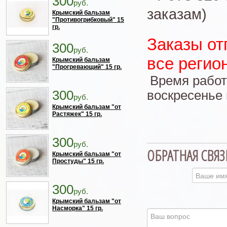
300
руб.
заказам)
Крымский бальзам
"Противогрибковый" 15
гр.
Заказы от
300
руб.
все регио
Крымский бальзам
"Прогревающий" 15 гр.
Время работы
300
воскресенье
руб.
Крымский бальзам "от
Растяжек" 15 гр.
300
руб.
ОБРАТНАЯ СВЯЗ
Крымский бальзам "от
Простуды" 15 гр.
300
руб.
Крымский бальзам "от
Насморка" 15 гр.