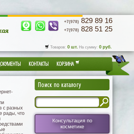
829 89 16
+7(978)
828 51 25
кая
+7(978)
0
шт.
0
руб.
Товаров:
На сумму:
ДОКУМЕНТЫ
КОНТАКТЫ
КОРЗИНА
Поиск по каталогу
рнет-
ли
в с разных
е рады, что
и
Консультация по
редствами
косметике
рые