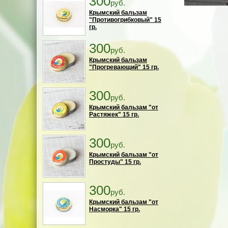
300
руб.
Крымский бальзам
"Противогрибковый" 15
гр.
300
руб.
Крымский бальзам
"Прогревающий" 15 гр.
300
руб.
Крымский бальзам "от
Растяжек" 15 гр.
300
руб.
Крымский бальзам "от
Простуды" 15 гр.
300
руб.
Крымский бальзам "от
Насморка" 15 гр.