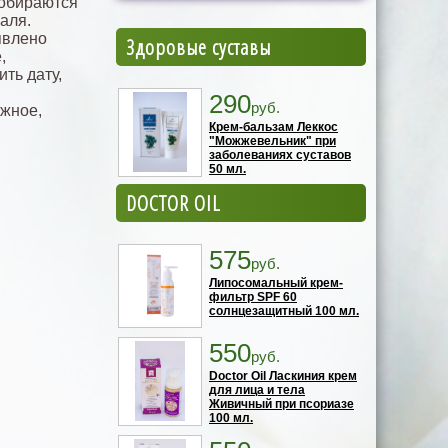
собираются
аля.
явлено
Здоровые суставы
,
ть дату,
290
руб.
ожное,
Крем-бальзам Леккос
"Можжевельник" при
заболеваниях суставов
50 мл.
DOCTOR OIL
575
руб.
Липосомальный крем-
фильтр SPF 60
солнцезащитный 100 мл.
550
руб.
Doctor Oil Ласкиния крем
для лица и тела
Живичный при псориазе
100 мл.