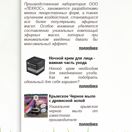
Производственная лаборатория ООО
«ЛЕККОС», занимается разработками
мягких лекарственных форм, а также
изучением воздействия, становящихся
все более популярными, эфирных
масел. Особое внимание уделяется
составлению уникальных композиций
эфирных масел, которые при
минимальном введении давали бы
максимальный эффект.
подробнее
Ночной крем для лица -
важная часть ухода
Ночной крем необходим
для ежедневного ухода.
Как же подобрать
идеальный для себя вариант?
подробнее
Крымское Черное мыло
с древесной золой
Уникальное крымское
черное мыло от
известного
производителя
подробнее