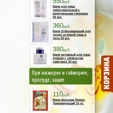
550
руб.
Крем для лица
липосомальный с
жемчужными сферами
50 мл.
360
руб.
Крем Отбеливающий для
ухода за кожей лица и
тела 50 мл.
380
руб.
Крем нативный для лица
Antiage с эффектом
лифтинга 30 мл.
При насморке и гайморите,
простуде, кашле
110
руб.
Крем-бальзам Леккос
Тонизирующий 10 гр.