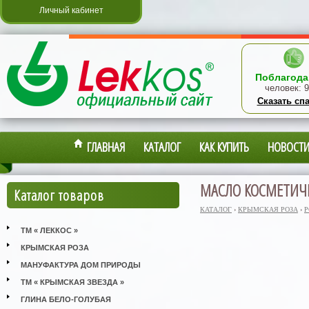
Личный кабинет
Поблагода
человек:
9
Сказать сп
ГЛАВНАЯ
КАТАЛОГ
КАК КУПИТЬ
НОВОСТ
МАСЛО КОСМЕТИЧЕ
Каталог товаров
КАТАЛОГ
›
КРЫМСКАЯ РОЗА
›
Р
ТМ « ЛЕККОС »
КРЫМСКАЯ РОЗА
МАНУФАКТУРА ДОМ ПРИРОДЫ
ТМ « КРЫМСКАЯ ЗВЕЗДА »
ГЛИНА БЕЛО-ГОЛУБАЯ