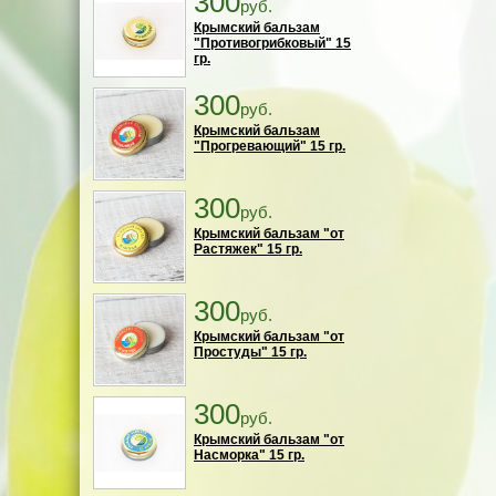
300
руб.
Крымский бальзам
"Противогрибковый" 15
гр.
300
руб.
Крымский бальзам
"Прогревающий" 15 гр.
300
руб.
Крымский бальзам "от
Растяжек" 15 гр.
300
руб.
Крымский бальзам "от
Простуды" 15 гр.
300
руб.
Крымский бальзам "от
Насморка" 15 гр.