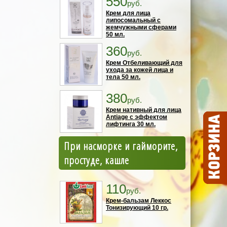
550
руб.
Крем для лица
липосомальный с
жемчужными сферами
50 мл.
360
руб.
Крем Отбеливающий для
ухода за кожей лица и
тела 50 мл.
380
руб.
Крем нативный для лица
Antiage с эффектом
лифтинга 30 мл.
При насморке и гайморите,
простуде, кашле
110
руб.
Крем-бальзам Леккос
Тонизирующий 10 гр.