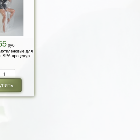
55
руб.
этиленовые для
я SPA-процедур
упить