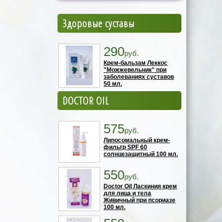
Здоровые суставы
290
руб.
Крем-бальзам Леккос
"Можжевельник" при
заболеваниях суставов
50 мл.
DOCTOR OIL
575
руб.
Липосомальный крем-
фильтр SPF 60
солнцезащитный 100 мл.
550
руб.
Doctor Oil Ласкиния крем
для лица и тела
Живичный при псориазе
100 мл.