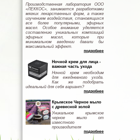
Производственная лаборатория ООО
«ЛЕККОС», занимается разработками
мягких лекарственных форм, а также
изучением воздействия, становящихся
все более популярными, эфирных
масел. Особое внимание уделяется
составлению уникальных композиций
эфирных масел, которые при
минимальном введении давали бы
максимальный эффект.
подробнее
Ночной крем для лица -
важная часть ухода
Ночной крем необходим
для ежедневного ухода.
Как же подобрать
идеальный для себя вариант?
подробнее
Крымское Черное мыло
с древесной золой
Уникальное крымское
черное мыло от
известного
производителя
подробнее