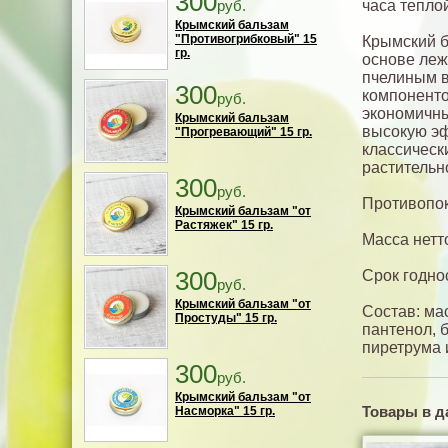
300
руб.
часа тепло
Крымский бальзам
"Противогрибковый" 15
Крымский б
гр.
основе леж
пчелиным 
300
компоненто
руб.
экономичны
Крымский бальзам
высокую эф
"Прогревающий" 15 гр.
классическ
растительн
300
руб.
Противопок
Крымский бальзам "от
Растяжек" 15 гр.
Масса нетто
300
Срок годнос
руб.
Крымский бальзам "от
Состав: мас
Простуды" 15 гр.
пантенол, 
пиретрума 
300
руб.
Крымский бальзам "от
Товары в д
Насморка" 15 гр.