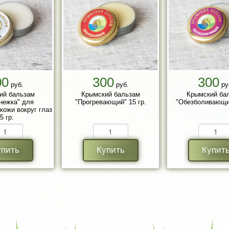
00
300
300
руб.
руб.
ру
ий бальзам
Крымский бальзам
Крымский ба
нежка" для
"Прогревающий" 15 гр.
"Обезболивающий
кожи вокруг глаз
5 гр.
упить
Купить
Купит