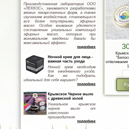
Производственная лаборатория ООО
«ЛЕККОС», занимается разработками
мягких лекарственных форм, а также
изучением воздействия, становящихся
все более популярными, эфирных
масел. Особое внимание уделяется
составлению уникальных композиций
эфирных масел, которые при
минимальном введении давали бы
максимальный эффект.
3
подробнее
Крымск
Ночной крем для лица -
"Белос
важная часть ухода
отбеливания 
1
Ночной крем необходим
для ежедневного ухода.
Как же подобрать
идеальный для себя вариант?
К
подробнее
Крымское Черное мыло
с древесной золой
Уникальное крымское
черное мыло от
известного
производителя
подробнее