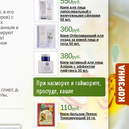
550
руб.
Крем для лица
 в его
липосомальный с
жемчужными сферами
ров) с
50 мл.
ых
360
ванным и
руб.
рируют
Крем Отбеливающий для
ат
ухода за кожей лица и
ное
тела 50 мл.
380
руб.
Крем нативный для лица
Antiage с эффектом
лифтинга 30 мл.
При насморке и гайморите,
простуде, кашле
спирт, д-
улы,
110
руб.
Крем-бальзам Леккос
Тонизирующий 10 гр.