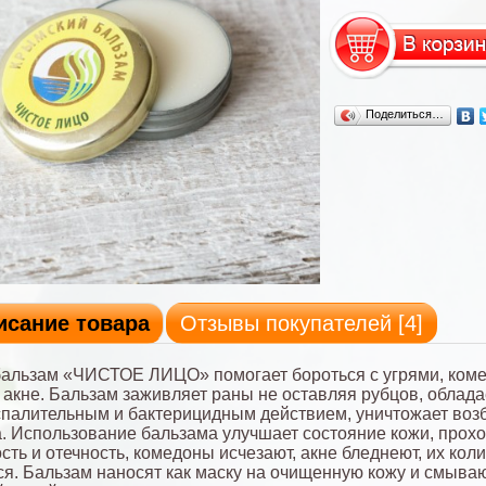
Поделиться…
исание товара
Отзывы покупателей [
4
]
альзам «ЧИСТОЕ ЛИЦО» помогает бороться с угрями, ком
акне. Бальзам заживляет раны не оставляя рубцов, облада
палительным и бактерицидным действием, уничтожает воз
. Использование бальзама улучшает состояние кожи, прох
сть и отечность, комедоны исчезают, акне бледнеют, их кол
я. Бальзам наносят как маску на очищенную кожу и смываю