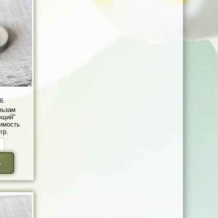
б.
льзам
ющий"
имость
гр.
ь