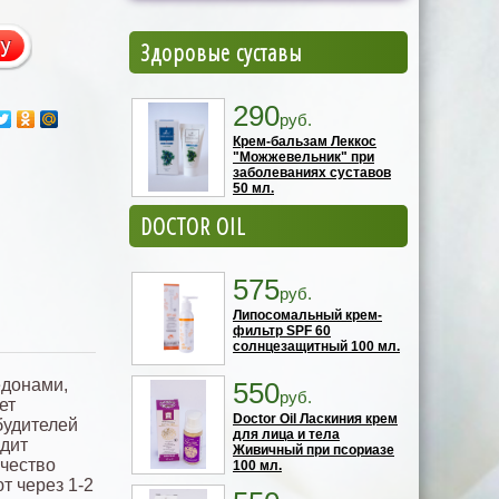
Здоровые суставы
290
руб.
Крем-бальзам Леккос
"Можжевельник" при
заболеваниях суставов
50 мл.
DOCTOR OIL
575
руб.
Липосомальный крем-
фильтр SPF 60
солнцезащитный 100 мл.
едонами,
550
руб.
ет
Doctor Oil Ласкиния крем
будителей
для лица и тела
одит
Живичный при псориазе
ичество
100 мл.
т через 1-2