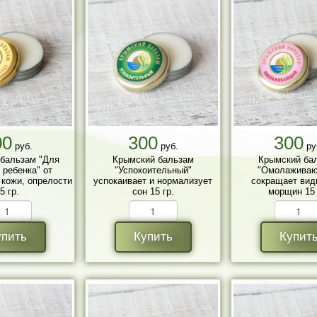
00
300
300
руб.
руб.
ру
бальзам "Для
Крымский бальзам
Крымский ба
 ребенка" от
"Успокоительный"
"Омолажива
кожи, опрелости
успокаивает и нормализует
сокращает вид
5 гр.
сон 15 гр.
морщин 15 
упить
Купить
Купит