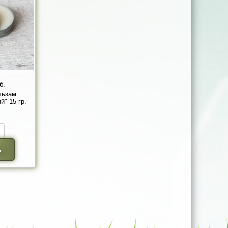
б.
льзам
" 15 гр.
ь