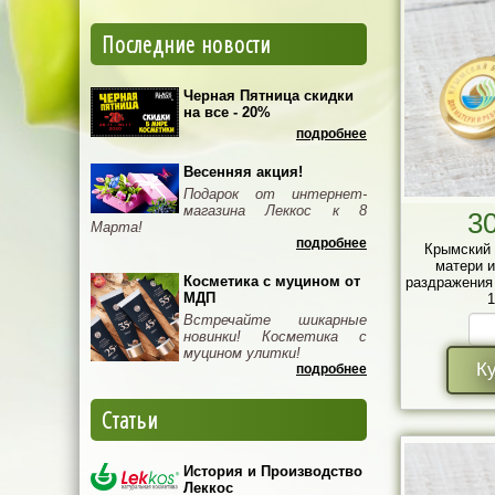
Последние новости
Черная Пятница скидки
на все - 20%
подробнее
Весенняя акция!
Подарок от интернет-
магазина Леккос к 8
3
Марта!
подробнее
Крымский 
матери и
Косметика с муцином от
раздражения 
МДП
1
Встречайте шикарные
новинки! Косметика с
муцином улитки!
К
подробнее
Статьи
История и Производство
Леккос