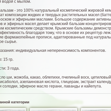
й водой с мылом.
альзам - это 100% натуральный косметический жировой кем,
ат композиции жидких и твердых растительных масел (батте
воском и эфирными маслами. Большое содержание активн
в и эфирных масел делает крымский бальзам концентриро
м косметическим средством. Крымские бальзамы демонст
фективность благодаря тому, что в основе их рецептур леж
ие фармакопейные прописи, адаптированные под натураль
ое сырье.
азания: индивидуальная непереносимость компонентов.
: 15 гр.
ти: 3 года.
ло ши, жожоба, какао, облепихи, пчелиный воск, цетиловый 
бисаболол, азелаиновая кислота, глицерам, экстракт календ
и солодки, эфирное масло герани, лаванды и кайепута.
анной категории