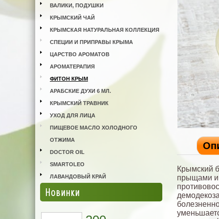
ВАЛИКИ, ПОДУШКИ
КРЫМСКИЙ ЧАЙ
КРЫМСКАЯ НАТУРАЛЬНАЯ КОЛЛЕКЦИЯ
СПЕЦИИ И ПРИПРАВЫ КРЫМА
ЦАРСТВО АРОМАТОВ
АРОМАТЕРАПИЯ
ФИТОН КРЫМ
АРАБСКИЕ ДУХИ 6 МЛ.
КРЫМСКИЙ ТРАВНИК
УХОД ДЛЯ ЛИЦА
ПИЩЕВОЕ МАСЛО ХОЛОДНОГО
ОТЖИМА
Оп
DOCTOR OIL
SMARTOLEO
Крымский б
ЛАВАНДОВЫЙ КРАЙ
прыщами и 
противовос
Новинки
демодекоза
болезненно
уменьшаетс