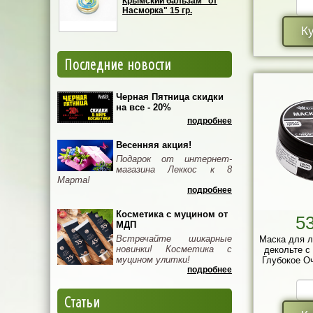
Крымский бальзам "от
Насморка" 15 гр.
К
Последние новости
Черная Пятница скидки
на все - 20%
подробнее
Весенняя акция!
Подарок от интернет-
магазина Леккос к 8
Марта!
подробнее
Косметика с муцином от
5
МДП
Встречайте шикарные
Маска для л
новинки! Косметика с
декольте с
муцином улитки!
Глубокое Оч
подробнее
Статьи