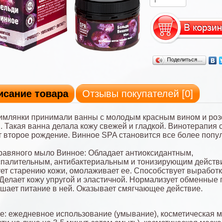
Поделиться…
исание товара
Отзывы покупателей [
0
]
имлянки принимали ванны с молодым красным вином и ро
. Такая ванна делала кожу свежей и гладкой. Винотерапия 
 второе рождение. Винное SPA становится все более попу
равяного мыло Винное: Обладает антиоксидантным,
палительным, антибактериальным и тонизирующим действ
ет старению кожи, омолаживает ее. Способствует выработ
 Делает кожу упругой и эластичной. Нормализует обменные
чшает питание в ней. Оказывает смягчающее действие.
: ежедневное использование (умывание), косметическая м