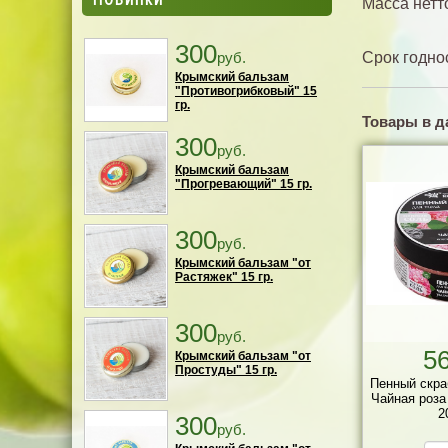
Масса нетто
300
руб.
Срок годно
Крымский бальзам
"Противогрибковый" 15
гр.
Товары в д
300
руб.
Крымский бальзам
"Прогревающий" 15 гр.
300
руб.
Крымский бальзам "от
Растяжек" 15 гр.
300
руб.
5
Крымский бальзам "от
Простуды" 15 гр.
Пенный скра
Чайная роза
2
300
руб.