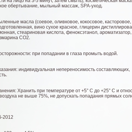
ти на лицо на 3-5 минут, затем смыть), косметическая маска
кое обертывание, мыльный массаж, SPA-уход.
ыленные масла (соевое, оливковое, кокосовое, касторовое,
одготовленная, вино сухое красное, глицерин дистиллиров
монная, стеариновая кислота, феноксэтанол, ароматизатор,
озмарина СО2.
сторожности: при попадании в глаза промыть водой.
азания: индивидуальная непереносимость составляющих,
ть.
анения: Хранить при температуре от +5° С до +25° С и отно
воздуха не выше 75%, не допускать попадания прямых сол
6-2012