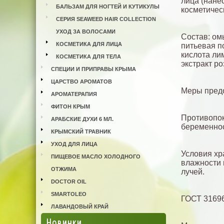
лица (нанес
БАЛЬЗАМ ДЛЯ НОГТЕЙ И КУТИКУЛЫ
косметичес
СЕРИЯ SEAWEED HAIR COLLECTION
УХОД ЗА ВОЛОСАМИ
Состав: ом
КОСМЕТИКА ДЛЯ ЛИЦА
питьевая п
кислота ли
КОСМЕТИКА ДЛЯ ТЕЛА
экстракт р
СПЕЦИИ И ПРИПРАВЫ КРЫМА
ЦАРСТВО АРОМАТОВ
Меры предо
АРОМАТЕРАПИЯ
ФИТОН КРЫМ
Противопок
АРАБСКИЕ ДУХИ 6 МЛ.
беременнос
КРЫМСКИЙ ТРАВНИК
УХОД ДЛЯ ЛИЦА
Условия хр
ПИЩЕВОЕ МАСЛО ХОЛОДНОГО
влажности 
ОТЖИМА
лучей.
DOCTOR OIL
SMARTOLEO
ГОСТ 3169
ЛАВАНДОВЫЙ КРАЙ
Новинки