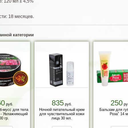
: 120 мл ± 4,5%
сти: 18 месяцев.
анной категории
60
835
250
руб.
руб.
ру
б-мусс для тела
Ночной питательный крем
Бальзам для гу
 - Увлажняющий
для чувствительной кожи
Роза" 14 м
00 гр.
лица 30 мл.