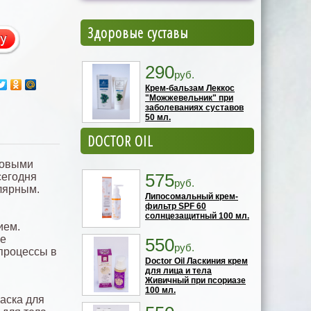
Здоровые суставы
290
руб.
Крем-бальзам Леккос
"Можжевельник" при
заболеваниях суставов
50 мл.
DOCTOR OIL
зовыми
575
сегодня
руб.
лярным.
Липосомальный крем-
фильтр SPF 60
солнцезащитный 100 мл.
ием.
ке
550
руб.
 процессы в
Doctor Oil Ласкиния крем
для лица и тела
Живичный при псориазе
100 мл.
аска для