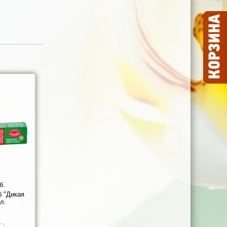
б.
б "Дикая
л.