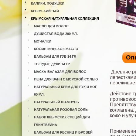
ВАЛИКИ, ПОДУШКИ
КРЫМСКИЙ ЧАЙ
КРЫМСКАЯ НАТУРАЛЬНАЯ КОЛЛЕКЦИЯ
МАСЛО ДЛЯ ВОЛОС
ДУШИСТАЯ ВОДА 200 МЛ.
МОЧАЛКИ
КОСМЕТИЧЕСКОЕ МАСЛО
Оп
БАЛЬЗАМ ДЛЯ ГУБ 14 ГР.
ТВЕРДЫЕ ДУХИ 14 ГР.
Древние р
МАСКА-БАЛЬЗАМ ДЛЯ ВОЛОС
лепестками
ПЕНА ДЛЯ ВАНН С МОРСКОЙ СОЛЬЮ
переживает
НАТУРАЛЬНЫЙ КРЕМ ДЛЯ РУК И НОГ
Действие т
60 МЛ.
противовос
НАТУРАЛЬНЫЙ ШАМПУНЬ
Препятству
коллагена.
НАТУРАЛЬНАЯ РОЗОВАЯ СОЛЬ
коже и улу
НАБОР КРЫМСКИХ СПЕЦИЙ ДЛЯ
ГЛИНТВЕЙНА
Применение
БАЛЬЗАМ ДЛЯ РЕСНИЦ И БРОВЕЙ