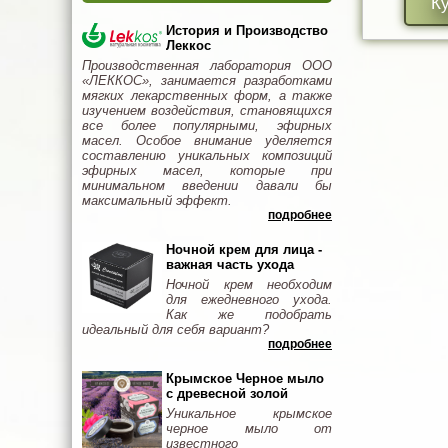
К
История и Производство
Леккос
Производственная лаборатория ООО
«ЛЕККОС», занимается разработками
мягких лекарственных форм, а также
изучением воздействия, становящихся
все более популярными, эфирных
масел. Особое внимание уделяется
составлению уникальных композиций
эфирных масел, которые при
минимальном введении давали бы
максимальный эффект.
подробнее
Ночной крем для лица -
важная часть ухода
Ночной крем необходим
для ежедневного ухода.
Как же подобрать
идеальный для себя вариант?
подробнее
Крымское Черное мыло
с древесной золой
Уникальное крымское
черное мыло от
известного