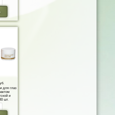
ь
уб.
и для глаз
рактом
тской и
30 шт.