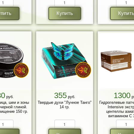
упить
Купить
Купит
30
355
1300
руб.
руб.
р
ица, шеи и зоны
Твердые духи "Лунное Танго"
Гидрогелевые патч
 черной глиной.
14 гр.
Intensive экст
ищение 150 гр.
центеллы азиа
витамином С 