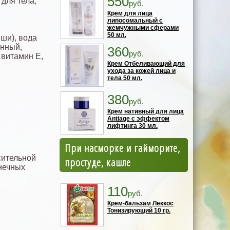
550
 для тела,
руб.
Крем для лица
липосомальный с
жемчужными сферами
50 мл.
 ши), вода
анный,
360
руб.
 витамин Е,
Крем Отбеливающий для
ухода за кожей лица и
тела 50 мл.
380
руб.
Крем нативный для лица
Antiage с эффектом
лифтинга 30 мл.
При насморке и гайморите,
сительной
простуде, кашле
нечных
110
руб.
Крем-бальзам Леккос
Тонизирующий 10 гр.