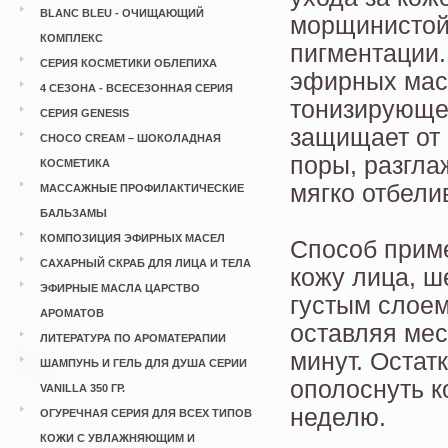
BLANC BLEU - ОЧИЩАЮЩИЙ
морщинистой,
КОМПЛЕКС
пигментации.
СЕРИЯ КОСМЕТИКИ ОБЛЕПИХА
эфирных мас
4 СЕЗОНА - ВСЕСЕЗОННАЯ СЕРИЯ
тонизирующее
СЕРИЯ GENESIS
защищает от 
CHOCO CREAM – ШОКОЛАДНАЯ
поры, разгл
КОСМЕТИКА
мягко отбели
МАССАЖНЫЕ ПРОФИЛАКТИЧЕСКИЕ
БАЛЬЗАМЫ
КОМПОЗИЦИЯ ЭФИРНЫХ МАСЕЛ
Способ прим
САХАРНЫЙ СКРАБ ДЛЯ ЛИЦА И ТЕЛА
кожу лица, ш
ЭФИРНЫЕ МАСЛА ЦАРСТВО
густым слоем
АРОМАТОВ
оставляя мес
ЛИТЕРАТУРА ПО АРОМАТЕРАПИИ
минут. Остат
ШАМПУНЬ И ГЕЛЬ ДЛЯ ДУША СЕРИИ
ополоснуть к
VANILLA 350 ГР.
неделю.
ОГУРЕЧНАЯ СЕРИЯ ДЛЯ ВСЕХ ТИПОВ
КОЖИ С УВЛАЖНЯЮЩИМ И