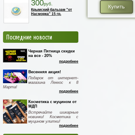
300
руб.
Купить
Крымский бальзам "от
Насморка" 15 гр.
Последние новости
Черная Пятница скидки
на все - 20%
подробнее
Весенняя акция!
Подарок от интернет-
магазина Леккос к 8
Марта!
подробнее
Косметика с муцином от
МДП
Встречайте шикарные
новинки! Косметика с
муцином улитки!
подробнее