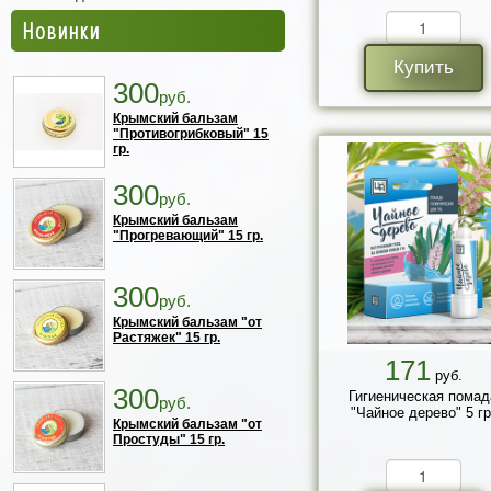
Новинки
Купить
300
руб.
Крымский бальзам
"Противогрибковый" 15
гр.
300
руб.
Крымский бальзам
"Прогревающий" 15 гр.
300
руб.
Крымский бальзам "от
Растяжек" 15 гр.
171
руб.
300
Гигиеническая помад
руб.
"Чайное дерево" 5 гр
Крымский бальзам "от
Простуды" 15 гр.