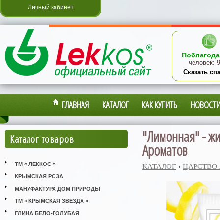
Личный кабинет
Поблагода
человек:
9
Сказать сп
ГЛАВНАЯ
КАТАЛОГ
КАК КУПИТЬ
НОВОСТ
"Лимонная" - жи
Каталог товаров
Ароматов
ТМ « ЛЕККОС »
КАТАЛОГ
›
ЦАРСТВО
КРЫМСКАЯ РОЗА
МАНУФАКТУРА ДОМ ПРИРОДЫ
ТМ « КРЫМСКАЯ ЗВЕЗДА »
ГЛИНА БЕЛО-ГОЛУБАЯ