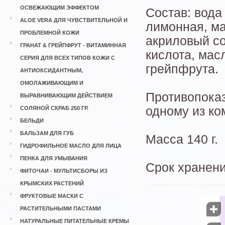
ОСВЕЖАЮЩИМ ЭФФЕКТОМ
Состав: вода
ALOE VERA ДЛЯ ЧУВСТВИТЕЛЬНОЙ И
лимонная, ма
ПРОБЛЕМНОЙ КОЖИ
акриловый со
ГРАНАТ & ГРЕЙПФРУТ - ВИТАМИННАЯ
кислота, мас
СЕРИЯ ДЛЯ ВСЕХ ТИПОВ КОЖИ С
грейпфрута.
АНТИОКСИДАНТНЫМ,
ОМОЛАЖИВАЮЩИМ И
Противопоказ
ВЫРАВНИВАЮЩИМ ДЕЙСТВИЕМ
одному из ко
СОЛЯНОЙ СКРАБ 250 ГР.
БЕЛЬДИ
БАЛЬЗАМ ДЛЯ ГУБ
Масса 140 г.
ГИДРОФИЛЬНОЕ МАСЛО ДЛЯ ЛИЦА
ПЕНКА ДЛЯ УМЫВАНИЯ
Срок хранени
ФИТОЧАИ - МУЛЬТИСБОРЫ ИЗ
КРЫМСКИХ РАСТЕНИЙ
ФРУКТОВЫЕ МАСКИ С
РАСТИТЕЛЬНЫМИ ПАСТАМИ

НАТУРАЛЬНЫЕ ПИТАТЕЛЬНЫЕ КРЕМЫ