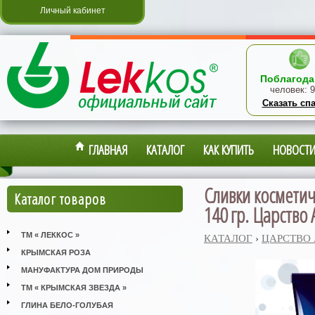
Личный кабинет
Поблагода
человек:
9
Сказать сп
ГЛАВНАЯ
КАТАЛОГ
КАК КУПИТЬ
НОВОСТ
Сливки косметич
Каталог товаров
140 гр. Царство
ТМ « ЛЕККОС »
КАТАЛОГ
›
ЦАРСТВО
КРЫМСКАЯ РОЗА
МАНУФАКТУРА ДОМ ПРИРОДЫ
ТМ « КРЫМСКАЯ ЗВЕЗДА »
ГЛИНА БЕЛО-ГОЛУБАЯ