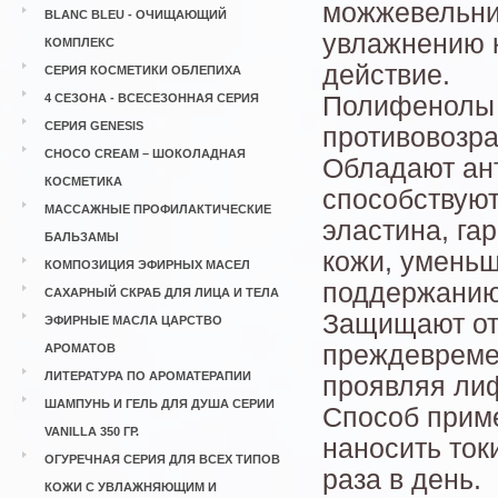
можжевельни
BLANC BLEU - ОЧИЩАЮЩИЙ
увлажнению 
КОМПЛЕКС
действие.
СЕРИЯ КОСМЕТИКИ ОБЛЕПИХА
4 СЕЗОНА - ВСЕСЕЗОННАЯ СЕРИЯ
Полифенолы 
СЕРИЯ GENESIS
противовозр
CHOCO CREAM – ШОКОЛАДНАЯ
Обладают ан
КОСМЕТИКА
способствуют
МАССАЖНЫЕ ПРОФИЛАКТИЧЕСКИЕ
эластина, га
БАЛЬЗАМЫ
кожи, уменьш
КОМПОЗИЦИЯ ЭФИРНЫХ МАСЕЛ
поддержанию
САХАРНЫЙ СКРАБ ДЛЯ ЛИЦА И ТЕЛА
Защищают от
ЭФИРНЫЕ МАСЛА ЦАРСТВО
преждевреме
АРОМАТОВ
ЛИТЕРАТУРА ПО АРОМАТЕРАПИИ
проявляя лиф
ШАМПУНЬ И ГЕЛЬ ДЛЯ ДУША СЕРИИ
Способ прим
VANILLA 350 ГР.
наносить ток
ОГУРЕЧНАЯ СЕРИЯ ДЛЯ ВСЕХ ТИПОВ
раза в день.
КОЖИ С УВЛАЖНЯЮЩИМ И