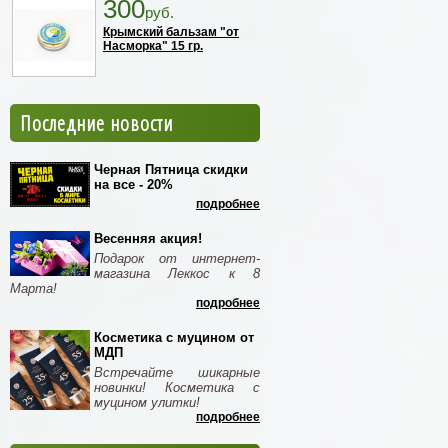
300
руб.
Крымский бальзам "от
Насморка" 15 гр.
Последние новости
Черная Пятница скидки
на все - 20%
подробнее
Весенняя акция!
Подарок от интернет-
магазина Леккос к 8
Марта!
подробнее
Косметика с муцином от
МДП
Встречайте шикарные
новинки! Косметика с
муцином улитки!
подробнее