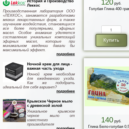
120
История и Производство
руб.
Леккос
Голубая Глина 400 гр
Производственная лаборатория ООО
«ЛЕККОС», занимается разработками
мягких лекарственных форм, а также
изучением воздействия, становящихся
все более популярными, эфирных
масел. Особое внимание уделяется
составлению уникальных композиций
Купить
эфирных масел, которые при
минимальном введении давали бы
максимальный эффект.
подробнее
Ночной крем для лица -
важная часть ухода
Ночной крем необходим
для ежедневного ухода.
Как же подобрать
идеальный для себя вариант?
подробнее
Крымское Черное мыло
с древесной золой
Уникальное крымское
черное мыло от
140
известного
руб.
производителя
Глина Бело-голубая 0,5 
подробнее