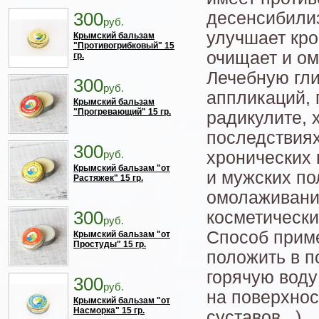
300
десенсибили
руб.
улучшает кр
Крымский бальзам
"Противогрибковый" 15
очищает и о
гр.
Лечебную гли
300
руб.
аппликаций, 
Крымский бальзам
"Прогревающий" 15 гр.
радикулите, 
последствиях
300
руб.
хронических
Крымский бальзам "от
и мужских по
Растяжек" 15 гр.
омолаживани
300
косметически
руб.
Способ приме
Крымский бальзам "от
Простуды" 15 гр.
положить в п
горячую воду 
300
руб.
на поверхнос
Крымский бальзам "от
Насморка" 15 гр.
суставов...).