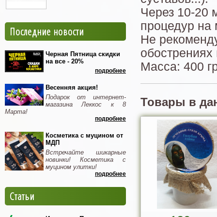
Через 10-20 
процедур на 
Последние новости
Не рекоменду
обострениях 
Черная Пятница скидки
на все - 20%
Масса: 400 г
подробнее
Весенняя акция!
Подарок от интернет-
Товары в да
магазина Леккос к 8
Марта!
подробнее
Косметика с муцином от
МДП
Встречайте шикарные
новинки! Косметика с
муцином улитки!
подробнее
Статьи