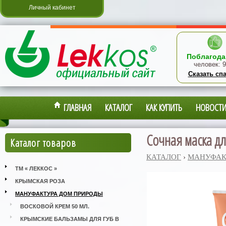
Личный кабинет
Поблагода
человек:
9
Сказать сп
ГЛАВНАЯ
КАТАЛОГ
КАК КУПИТЬ
НОВОСТ
Сочная маска дл
Каталог товаров
КАТАЛОГ
›
МАНУФАК
ТМ « ЛЕККОС »
КРЫМСКАЯ РОЗА
МАНУФАКТУРА ДОМ ПРИРОДЫ
ВОСКОВОЙ КРЕМ 50 МЛ.
КРЫМСКИЕ БАЛЬЗАМЫ ДЛЯ ГУБ В