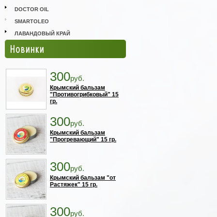
DOCTOR OIL
SMARTOLEO
ЛАВАНДОВЫЙ КРАЙ
Новинки
300
руб.
Крымский бальзам
"Противогрибковый" 15
гр.
300
руб.
Крымский бальзам
"Прогревающий" 15 гр.
300
руб.
Крымский бальзам "от
Растяжек" 15 гр.
300
руб.