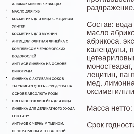
АЛЮМОКАЛИЕВЫХ КВАСЦАХ
раздражение
МАСЛО ДЛЯ ГУБ
КОСМЕТИКА ДЛЯ ЛИЦА С МУЦИНОМ
Состав: вода
УЛИТКИ
масло абрико
КОСМЕТИКА ДЛЯ МУЖЧИН
абрикоса, эк
АНТИЦЕЛЛЮЛИТНАЯ ЛИНЕЙКА С
календулы, п
КОМПЛЕКСОМ ЧЕРНОМОРСКИХ
цетеариловый
ВОДОРОСЛЕЙ
ANTI-AGE ЛИНЕЙКА НА ОСНОВЕ
моностеарат,
ВИНОГРАДА
лецитин, пан
ЛИНЕЙКА С АКТИВАМИ СОКОВ
мед, лимонна
ТМ CRIMEAN QUEEN - СРЕДСТВА НА
оксиметилгли
ОСНОВЕ АБСОЛЮТА РОЗЫ
GREEN DETOX ЛИНЕЙКА ДЛЯ ЛИЦА
Масса нетто: 
ЛИНЕЙКА ДЛЯ ДЕЛИКАТНОГО УХОДА
FOR LADY
Срок годност
ANTI-AGE С ЧЁРНЫМ ТМИНОМ,
ПЕЛОМАРИНОМ И ТРЕГАЛОЗОЙ