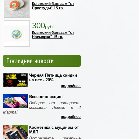
Крымский бальзам "от
Простуды" 15 гр.
300
руб.
Крымский бальзам "от
Насморка" 15 гр.
Последние новости
Черная Пятница скидки
на все - 20%
подробнее
Весенняя акция!
Подарок от интернет-
магазина Леккос к 8
Марта!
подробнее
Косметика с муцином от
МДП
Встречайте шикарные