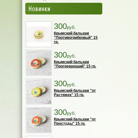
Новинки
300
руб.
Крымский бальзам
"Противогрибковый" 15
гр.
300
руб.
Крымский бальзам
"Прогревающий" 15 гр.
300
руб.
Крымский бальзам "от
Растяжек" 15 гр.
300
руб.
Крымский бальзам "от
Простуды" 15 гр.