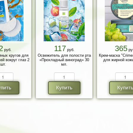
2
117
365
руб.
руб.
ру
мных кругов для
Освежитель для полости рта
Крем-маска "Crimea
ей вокруг глаз 2
«Прохладный виноград» 30
для жирной кожи
шт.
мл.
упить
Купить
Купит