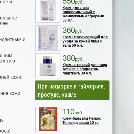
550
ное и
руб.
Крем для лица
липосомальный с
жемчужными сферами
тельное
50 мл.
олее
360
руб.
Крем Отбеливающий для
сидантным и
ухода за кожей лица и
тела 50 мл.
вующим
380
руб.
 снятию
Крем нативный для лица
Antiage с эффектом
лифтинга 30 мл.
аней кожи,
При насморке и гайморите,
простуде, кашле
ние кожи,
110
руб.
Крем-бальзам Леккос
ых
Тонизирующий 10 гр.
коса),