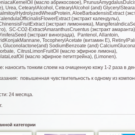
niacaKernelOil (масло абрикосовое), PrunusAmygdalusDulci
, Urea, CеtearylAlcohol, CetearylAlcohol (and) GlycerylSteara
lmitoylHydrolyzedWheatProtein, AloeBarbadensisExtract (экст
alendulaOfficinalisFlowerExtract (экстракт календулы),
hinensisFruitExtract (экстракт лимонника), MangiferaIndicaS
го), SC-СО2-ЕxtractAmaranthusCruentus (экстракт амаранта)
sViniferaSeed (экстракт винограда), Pantenol, Allantoin,
idKonjakMannane, TocopherylAcetate (витамин Е), RetinylPal
, Gluconolactone(and) SodiumBenzoate (and) CalciumGlucona
rbate, CitrusLimonFruitOil (масло эфирное лимона),
ulataLeafOil (масло эфирное петитгрейна), (Limonen).
: наносить тонким слоем на очищенную кожу 1-2 раза в ден
азания: повышенная чувствительность к одному из компо
сти: 24 месяца.
г.
анной категории