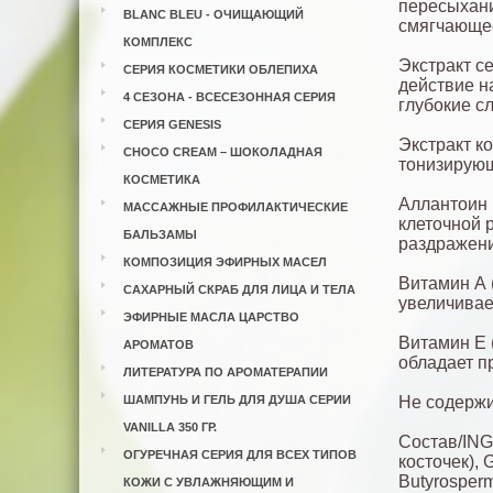
пересыхани
BLANC BLEU - ОЧИЩАЮЩИЙ
смягчающее
КОМПЛЕКС
Экстракт с
СЕРИЯ КОСМЕТИКИ ОБЛЕПИХА
действие н
4 СЕЗОНА - ВСЕСЕЗОННАЯ СЕРИЯ
глубокие с
СЕРИЯ GENESIS
Экстракт к
CHOCO CREAM – ШОКОЛАДНАЯ
тонизирующ
КОСМЕТИКА
Аллантоин 
МАССАЖНЫЕ ПРОФИЛАКТИЧЕСКИЕ
клеточной 
БАЛЬЗАМЫ
раздражени
КОМПОЗИЦИЯ ЭФИРНЫХ МАСЕЛ
Витамин А 
САХАРНЫЙ СКРАБ ДЛЯ ЛИЦА И ТЕЛА
увеличивае
ЭФИРНЫЕ МАСЛА ЦАРСТВО
Витамин Е 
АРОМАТОВ
обладает п
ЛИТЕРАТУРА ПО АРОМАТЕРАПИИ
ШАМПУНЬ И ГЕЛЬ ДЛЯ ДУША СЕРИИ
Не содержи
VANILLA 350 ГР.
Состав/ING
ОГУРЕЧНАЯ СЕРИЯ ДЛЯ ВСЕХ ТИПОВ
косточек), G
Butyrosperm
КОЖИ С УВЛАЖНЯЮЩИМ И