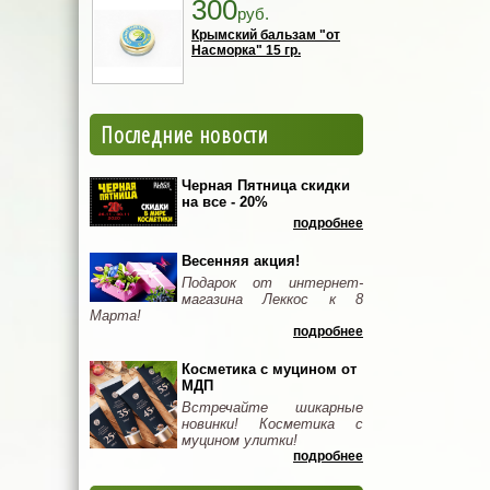
300
руб.
Крымский бальзам "от
Насморка" 15 гр.
Последние новости
Черная Пятница скидки
на все - 20%
подробнее
Весенняя акция!
Подарок от интернет-
магазина Леккос к 8
Марта!
подробнее
Косметика с муцином от
МДП
Встречайте шикарные
новинки! Косметика с
муцином улитки!
подробнее