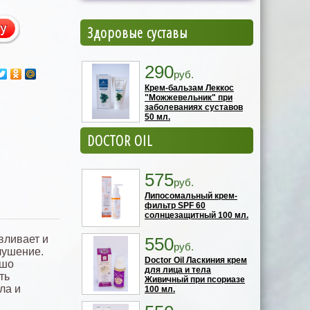
Здоровые суставы
290
руб.
Крем-бальзам Леккос
"Можжевельник" при
заболеваниях суставов
50 мл.
DOCTOR OIL
575
руб.
Липосомальный крем-
фильтр SPF 60
солнцезащитный 100 мл.
вливает и
550
руб.
лушение.
Doctor Oil Ласкиния крем
ошо
для лица и тела
ть
Живичный при псориазе
ла и
100 мл.