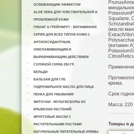
PrunusArme
ОСВЕЖАЮЩИМ ЭФФЕКТОМ
миндальное)
ALOE VERA ДЛЯ ЧУВСТВИТЕЛЬНОЙ И
PotassiumPa
Squalane, C
ПРОБЛЕМНОЙ КОЖИ
SchizandraC
ГРАНАТ & ГРЕЙПФРУТ - ВИТАМИННАЯ
(масло ман
ЕxtractViti
СЕРИЯ ДЛЯ ВСЕХ ТИПОВ КОЖИ С
Polysacchar
АНТИОКСИДАНТНЫМ,
(витамин А)
ОМОЛАЖИВАЮЩИМ И
PotassiumSo
CitrusRetic
ВЫРАВНИВАЮЩИМ ДЕЙСТВИЕМ
СОЛЯНОЙ СКРАБ 250 ГР.
Применение
БЕЛЬДИ
Противопок
БАЛЬЗАМ ДЛЯ ГУБ
крема.
ГИДРОФИЛЬНОЕ МАСЛО ДЛЯ ЛИЦА
Срок годно
ПЕНКА ДЛЯ УМЫВАНИЯ
ФИТОЧАИ - МУЛЬТИСБОРЫ ИЗ
Масса: 220 
КРЫМСКИХ РАСТЕНИЙ
ФРУКТОВЫЕ МАСКИ С
Товары в д
РАСТИТЕЛЬНЫМИ ПАСТАМИ
НАТУРАЛЬНЫЕ ПИТАТЕЛЬНЫЕ КРЕМЫ