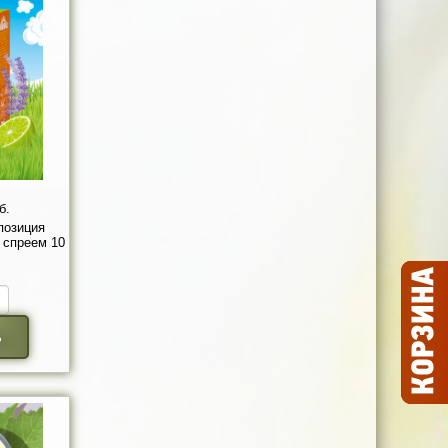
б.
позиция
 спреем 10
ь