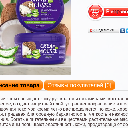
Поделиться…
исание товара
Отзывы покупателей [
0
]
ый крем насыщает кожу рук влагой и витаминами, восстана
ет ее, создает защитный слой, устраняет покраснение и ше
вочная текстура крема легко распределяется по коже, хор
я, придавая благородную бархатистость, мягкость и нежнос
ния. Богатые питательными веществами растительные мас
 витамины повышают эластичность кожи, предотвращают ее