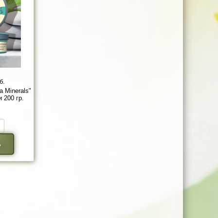
б.
 Minerals"
 200 гр.
ь