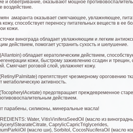
е и обветривание, оказывают мощное противовоспалитель
 воздействие.
емян амаранта оказывает смягчающее, увлажняющее, пита
а кожу, способствует переносу питательных веществ в ее б
лои кожи.
осточки винограда обладает увлажняющим и легким антиок
им действием, помогает устранить сухость и шелушение.
(Allantoin) обладает кератолическим действием, способст
регенерации кожи, быстрому заживлению ссадин и трещин,
й. Смягчает роговой слой, увлажняет кожу.
(RetinylPalmitate) препятствует чрезмерному ороговению тк
т метаболическую активность.
(TocopherylAcetate) предотвращает преждевременное старе
ротивовоспалительным действием.
т парабены, силиконы, минеральные масла!
REDIENTS: Water, VitisViniferaSeedOil (масло из виноградн
lycеrуlStearateCitrate, CaprylicCapricTriglycerides,
umParkiiOil (масло ши), Sorbitol, CocosNuciferaOil (масло ко