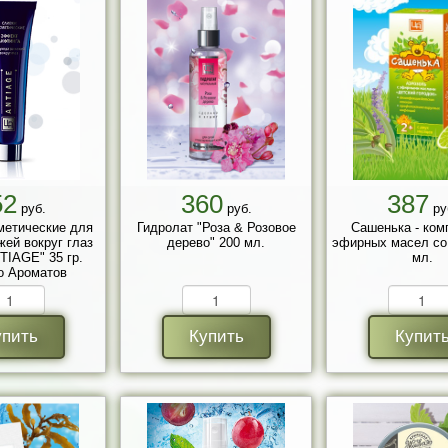
52
360
387
руб.
руб.
ру
метические для
Гидролат "Роза & Розовое
Сашенька - ком
жей вокруг глаз
дерево" 200 мл.
эфирных масел со
TIAGE" 35 гр.
мл.
о Ароматов
упить
Купить
Купит