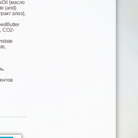
sOil (масло
te (and)
ракт алоэ),
eedButter
, СО2-
mitate
te,
ь.
нентов