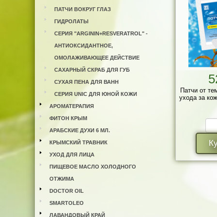
ПАТЧИ ВОКРУГ ГЛАЗ
ГИДРОЛАТЫ
СЕРИЯ "ARGININ+RESVERATROL" -
АНТИОКСИДАНТНОЕ,
ОМОЛАЖИВАЮЩЕЕ ДЕЙСТВИЕ
САХАРНЫЙ СКРАБ ДЛЯ ГУБ
5
СУХАЯ ПЕНА ДЛЯ ВАНН
Патчи от те
СЕРИЯ UNIC ДЛЯ ЮНОЙ КОЖИ
ухода за кож
АРОМАТЕРАПИЯ
ФИТОН КРЫМ
АРАБСКИЕ ДУХИ 6 МЛ.
К
КРЫМСКИЙ ТРАВНИК
УХОД ДЛЯ ЛИЦА
ПИЩЕВОЕ МАСЛО ХОЛОДНОГО
ОТЖИМА
DOCTOR OIL
SMARTOLEO
ЛАВАНДОВЫЙ КРАЙ