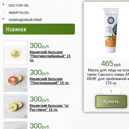
DOCTOR OIL
SMARTOLEO
ЛАВАНДОВЫЙ КРАЙ
Новинки
300
руб.
Крымский бальзам
"Противогрибковый" 15
гр.
465
руб.
300
Маска для лица на осн
руб.
грязи Сакского озера A
АКНЕ для проблемной 
Крымский бальзам
"Прогревающий" 15 гр.
170 гр.
300
руб.
Купить
Крымский бальзам "от
Растяжек" 15 гр.
300
руб.