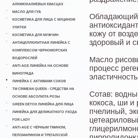
АЛЮМОКАЛИЕВЫХ КВАСЦАХ
МАСЛО ДЛЯ ГУБ
Обладающий 
КОСМЕТИКА ДЛЯ ЛИЦА С МУЦИНОМ
антиоксидан
УЛИТКИ
кожу от возд
КОСМЕТИКА ДЛЯ МУЖЧИН
здоровый и с
АНТИЦЕЛЛЮЛИТНАЯ ЛИНЕЙКА С
КОМПЛЕКСОМ ЧЕРНОМОРСКИХ
Масло рисов
ВОДОРОСЛЕЙ
ANTI-AGE ЛИНЕЙКА НА ОСНОВЕ
процесс реге
ВИНОГРАДА
эластичность
ЛИНЕЙКА С АКТИВАМИ СОКОВ
ТМ CRIMEAN QUEEN - СРЕДСТВА НА
Сотав: водны
ОСНОВЕ АБСОЛЮТА РОЗЫ
кокоса, ши и
GREEN DETOX ЛИНЕЙКА ДЛЯ ЛИЦА
пчелиный, эк
ЛИНЕЙКА ДЛЯ ДЕЛИКАТНОГО УХОДА
цетеариловый
FOR LADY
глицерилмоно
ANTI-AGE С ЧЁРНЫМ ТМИНОМ,
ПЕЛОМАРИНОМ И ТРЕГАЛОЗОЙ
пирролидонка