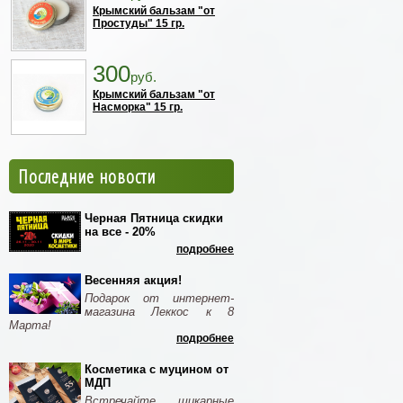
Крымский бальзам "от
Простуды" 15 гр.
300
руб.
Крымский бальзам "от
Насморка" 15 гр.
Последние новости
Черная Пятница скидки
на все - 20%
подробнее
Весенняя акция!
Подарок от интернет-
магазина Леккос к 8
Марта!
подробнее
Косметика с муцином от
МДП
Встречайте шикарные