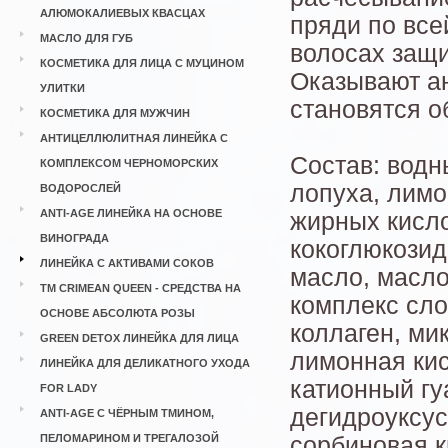
АЛЮМОКАЛИЕВЫХ КВАСЦАХ
пряди по все
МАСЛО ДЛЯ ГУБ
волосах защи
КОСМЕТИКА ДЛЯ ЛИЦА С МУЦИНОМ
Оказывают ан
УЛИТКИ
становятся 
КОСМЕТИКА ДЛЯ МУЖЧИН
АНТИЦЕЛЛЮЛИТНАЯ ЛИНЕЙКА С
Состав: водн
КОМПЛЕКСОМ ЧЕРНОМОРСКИХ
лопуха, лимо
ВОДОРОСЛЕЙ
ANTI-AGE ЛИНЕЙКА НА ОСНОВЕ
жирных кисло
ВИНОГРАДА
кокоглюкозид
ЛИНЕЙКА С АКТИВАМИ СОКОВ
масло, масло
ТМ CRIMEAN QUEEN - СРЕДСТВА НА
комплекс сло
ОСНОВЕ АБСОЛЮТА РОЗЫ
коллаген, ми
GREEN DETOX ЛИНЕЙКА ДЛЯ ЛИЦА
лимонная кис
ЛИНЕЙКА ДЛЯ ДЕЛИКАТНОГО УХОДА
катионный гу
FOR LADY
дегидроуксус
ANTI-AGE С ЧЁРНЫМ ТМИНОМ,
ПЕЛОМАРИНОМ И ТРЕГАЛОЗОЙ
сорбиновая к