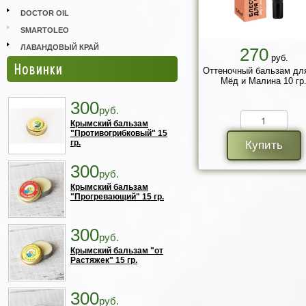
DOCTOR OIL
SMARTOLEO
ЛАВАНДОВЫЙ КРАЙ
270
руб.
Новинки
Оттеночный бальзам для
Мёд и Малина 10 гр
300
руб.
Крымский бальзам
"Противогрибковый" 15
гр.
Купить
300
руб.
Крымский бальзам
"Прогревающий" 15 гр.
300
руб.
Крымский бальзам "от
Растяжек" 15 гр.
300
руб.