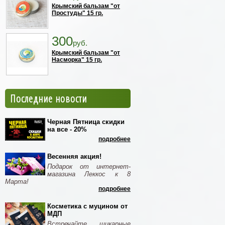
Крымский бальзам "от
Простуды" 15 гр.
300
руб.
Крымский бальзам "от
Насморка" 15 гр.
Последние новости
Черная Пятница скидки
на все - 20%
подробнее
Весенняя акция!
Подарок от интернет-
магазина Леккос к 8
Марта!
подробнее
Косметика с муцином от
МДП
Встречайте шикарные