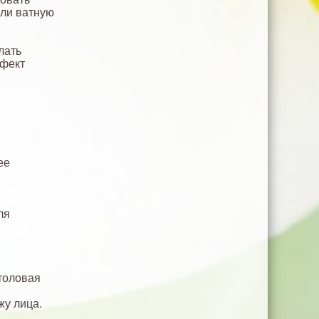
или ватную
лать
ффект
ее
ля
столовая
жу лица.