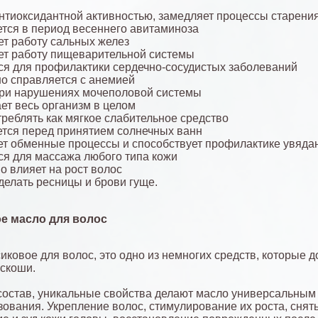
нтиоксидантной активностью, замедляет процессы старени
тся в период весеннего авитаминоза
т работу сальных желез
т работу пищеварительной системы
я для профилактики сердечно-сосудистых заболеваний
о справляется с анемией
при нарушениях мочеполовой системы
т весь организм в целом
реблять как мягкое слабительное средство
тся перед принятием солнечных ванн
т обменные процессы и способствует профилактике увяда
я для массажа любого типа кожи
о влияет на рост волос
делать ресницы и брови гуще.
е масло для волос
иковое для волос, это одно из немногих средств, которые 
скоши.
остав, уникальные свойства делают масло универсальным
зования. Укрепление волос, стимулирование их роста, снят