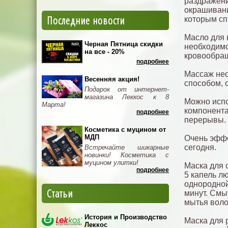
раздражени
окрашивания
Последние новости
которым сп
Масло для 
Черная Пятница скидки
необходимо
на все - 20%
кровообращ
подробнее
Массаж нео
Весенняя акция!
способом, 
Подарок от интернет-
магазина Леккос к 8
Можно испо
Марта!
компонента
подробнее
перерывы.
Косметика с муцином от
МДП
Очень эффе
сегодня.
Встречайте шикарные
новинки! Косметика с
муцином улитки!
Маска для 
подробнее
5 капель л
однородной
Статьи
минут. Смы
мытья воло
История и Производство
Маска для 
Леккос