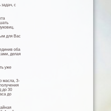
 задач, с
кта
чшать
уковиц.
ным для Вас
единив оба
сами, делая
ть уже
о масла, 3-
 получения
д до 30
аса до
чайная