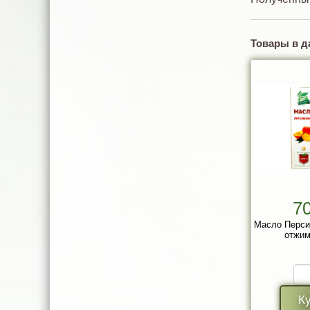
Товары в д
7
Масло Перси
отжим
К