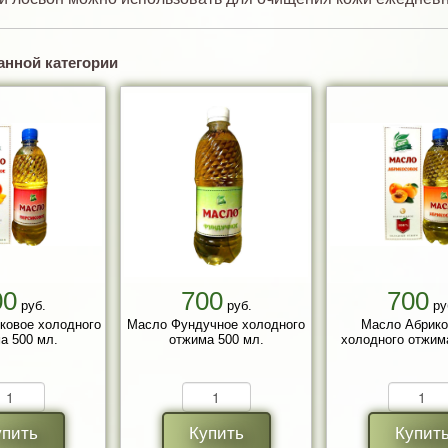
анной категории
00
700
700
руб.
руб.
ру
ковое холодного
Масло Фундучное холодного
Масло Абрико
а 500 мл.
отжима 500 мл.
холодного отжим
упить
Купить
Купит