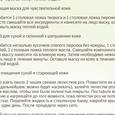
щая маска для чувствительной кожи
бится 1 столовая ложка творога и 1 столовая ложка персик
сто смешайте все ингредиенты и нанесите на лицо маску, о
Смыть маску теплой водой.
б для сухой и склонной к шелушению кожи
бится несколько кусочков спелого персика без кожуры, 1 с
бей, 1 столовая ложка теплого масла. Смешайте компонент
 массу нанесите на влажную кожу. Затем необходимо нежн
ь лицо в течение минуты. Оставьте маску на коже в течение
лой водой.
 очищения сухой и стареющей кожи
 взять около 2 чашек свежих лепестков роз. Поместите их 
в дальнейшем, можно будет нагревать), залейте лепестки роз
 маслом, чтобы они были полностью покрыты. Поставьте м
ню и нагревайте до того момента, пока лепестки роз не по
стью. Перелейте жидкость в стеклянную банку, накройте кр
а один день. После процедите через сито.
 лосьон можно использовать для очищения кожи ежедневн