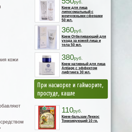
550
руб.
я
Крем для лица
липосомальный с
жемчужными сферами
50 мл.
360
руб.
Крем Отбеливающий для
ухода за кожей лица и
тела 50 мл.
380
руб.
ния кожи
Крем нативный для лица
Antiage с эффектом
лифтинга 30 мл.
При насморке и гайморите,
простуде, кашле
добавляют
110
руб.
Крем-бальзам Леккос
Тонизирующий 10 гр.
 средством
ь