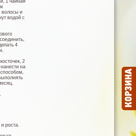
й, 1 чайная
ом
, волосы и
нут водой с
ового
 соединить,
делать 4
и.
косточек, 2
 нанести на
 способом,
 выполнять
месяц.
.
и роста.
зовать