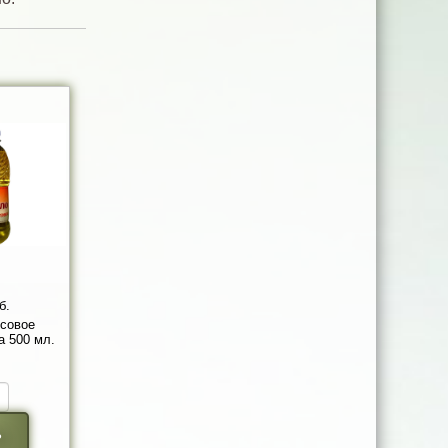
б.
совое
а 500 мл.
ь