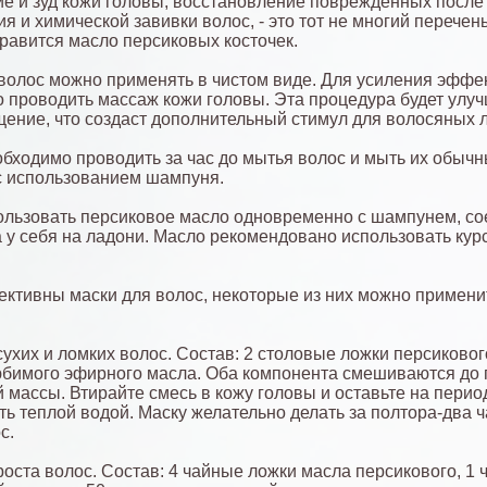
е и зуд кожи головы, восстановление поврежденных после
 и химической завивки волос, - это тот не многий перечень
равится масло персиковых косточек.
волос можно применять в чистом виде. Для усиления эффе
 проводить массаж кожи головы. Эта процедура будет улу
ение, что создаст дополнительный стимул для волосяных л
бходимо проводить за час до мытья волос и мыть их обыч
с использованием шампуня.
льзовать персиковое масло одновременно с шампунем, со
 у себя на ладони. Масло рекомендовано использовать кур
ктивны маски для волос, некоторые из них можно примени
сухих и ломких волос. Состав: 2 столовые ложки персиковог
юбимого эфирного масла. Оба компонента смешиваются до
 массы. Втирайте смесь в кожу головы и оставьте на перио
ть теплой водой. Маску желательно делать за полтора-два ч
с.
роста волос. Состав: 4 чайные ложки масла персикового, 1 