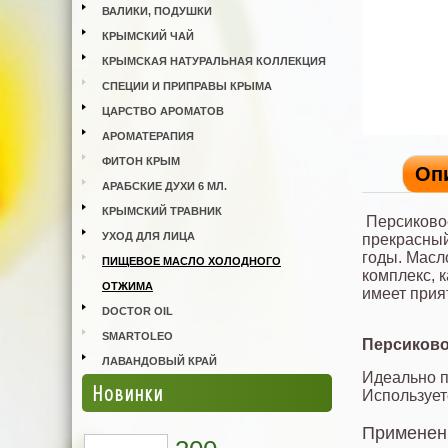
ВАЛИКИ, ПОДУШКИ
КРЫМСКИЙ ЧАЙ
КРЫМСКАЯ НАТУРАЛЬНАЯ КОЛЛЕКЦИЯ
СПЕЦИИ И ПРИПРАВЫ КРЫМА
ЦАРСТВО АРОМАТОВ
АРОМАТЕРАПИЯ
ФИТОН КРЫМ
Оп
АРАБСКИЕ ДУХИ 6 МЛ.
КРЫМСКИЙ ТРАВНИК
Персиково
УХОД ДЛЯ ЛИЦА
прекрасный
годы. Масл
ПИЩЕВОЕ МАСЛО ХОЛОДНОГО
комплекс, 
ОТЖИМА
имеет прия
DOCTOR OIL
SMARTOLEO
Персиково
ЛАВАНДОВЫЙ КРАЙ
Идеально п
Новинки
Использует
Применени