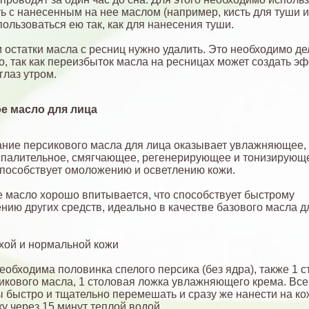
ть с нанесенным на нее маслом (например, кисть для туши 
пользоваться ею так, как для нанесения туши.
 остатки масла с ресниц нужно удалить. Это необходимо де
о, так как переизбыток масла на ресницах может создать э
глаз утром.
е масло для лица
ние персикового масла для лица оказывает увлажняющее,
палительное, смягчающее, регенерирующее и тонизирующ
способствует омоложению и осветлению кожи.
 масло хорошо впитывается, что способствует быстрому
нию других средств, идеально в качестве базового масла д
хой и нормальной кожи
необходима половинка спелого персика (без ядра), также 1 
икового масла, 1 столовая ложка увлажняющего крема. Все
 быстро и тщательно перемешать и сразу же нанести на ко
у через 15 минут теплой водой.