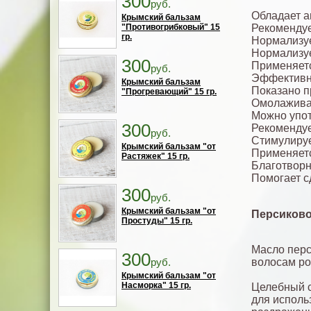
300
руб.
Обладает а
Крымский бальзам
"Противогрибковый" 15
Рекомендуе
гр.
Нормализуе
Нормализуе
300
Применяетс
руб.
Эффективн
Крымский бальзам
Показано 
"Прогревающий" 15 гр.
Омолаживае
Можно упот
300
Рекомендуе
руб.
Стимулируе
Крымский бальзам "от
Применяетс
Растяжек" 15 гр.
Благотворн
Помогает с
300
руб.
Крымский бальзам "от
Персиково
Простуды" 15 гр.
Масло перс
300
волосам ро
руб.
Крымский бальзам "от
Насморка" 15 гр.
Целебный с
для исполь