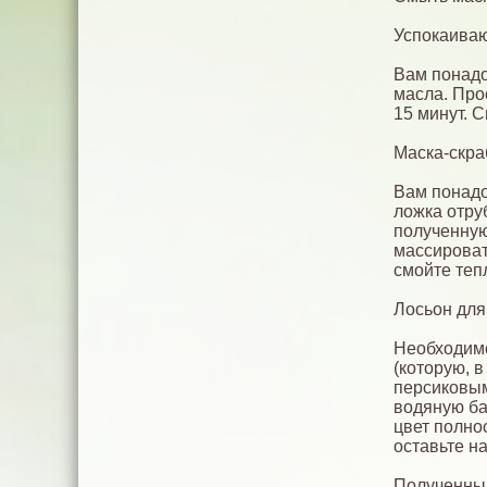
Успокаиваю
Вам понадо
масла. Про
15 минут. 
Маска-скра
Вам понадо
ложка отру
полученную
массироват
смойте теп
Лосьон для
Необходимо
(которую, 
персиковым
водяную ба
цвет полно
оставьте н
Полученный