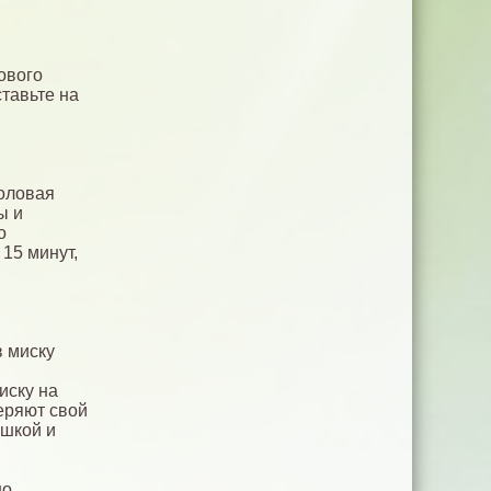
ового
ставьте на
толовая
ы и
о
 15 минут,
в миску
иску на
теряют свой
ышкой и
о.