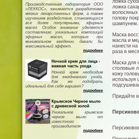
ложка сухо
Производственная лаборатория ООО
ложка саха
«ЛЕККОС», занимается разработками
волосяных 
мягких лекарственных форм, а также
голову пок
изучением воздействия, становящихся
все более популярными, эфирных
шампунем. 
масел. Особое внимание уделяется
составлению уникальных композиций
Маска восс
эфирных масел, которые при
масла и ме
минимальном введении давали бы
нанести на
максимальный эффект.
подробнее
раза в мес
Ночной крем для лица -
Маска для 
важная часть ухода
столовые л
Ночной крем необходим
кожу голов
для ежедневного ухода.
используя 
Как же подобрать
подсушиваю
идеальный для себя вариант?
подробнее
Придайте в
Крымское Черное мыло
с древесной золой
Персиково
Уникальное крымское
черное мыло от
известного
производителя
Персиковое
подробнее
Процедуру 