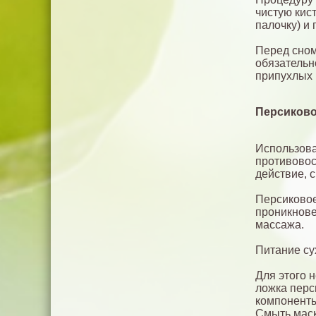
чистую кис
палочку) и 
Перед сном
обязательн
припухлых 
Персиково
Использова
противовос
действие, 
Персиковое
проникнове
массажа.
Питание су
Для этого 
ложка перс
компоненты
Смыть маск