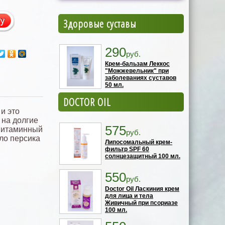
Здоровые суставы
290
руб.
Крем-бальзам Леккос
"Можжевельник" при
заболеваниях суставов
50 мл.
DOCTOR OIL
и это
 на долгие
575
 витаминный
руб.
сло персика
Липосомальный крем-
фильтр SPF 60
солнцезащитный 100 мл.
550
руб.
Doctor Oil Ласкиния крем
для лица и тела
Живичный при псориазе
100 мл.