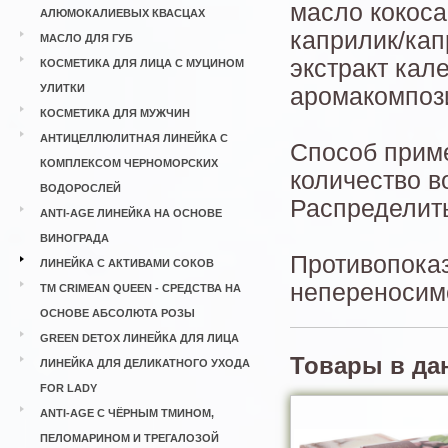
масло кокоса
АЛЮМОКАЛИЕВЫХ КВАСЦАХ
каприлик/кап
МАСЛО ДЛЯ ГУБ
экстракт кал
КОСМЕТИКА ДЛЯ ЛИЦА С МУЦИНОМ
УЛИТКИ
аромакомпоз
КОСМЕТИКА ДЛЯ МУЖЧИН
АНТИЦЕЛЛЮЛИТНАЯ ЛИНЕЙКА С
Способ прим
КОМПЛЕКСОМ ЧЕРНОМОРСКИХ
количество во
ВОДОРОСЛЕЙ
Распределит
ANTI-AGE ЛИНЕЙКА НА ОСНОВЕ
ВИНОГРАДА
Противопока
ЛИНЕЙКА С АКТИВАМИ СОКОВ
непереносим
ТМ CRIMEAN QUEEN - СРЕДСТВА НА
ОСНОВЕ АБСОЛЮТА РОЗЫ
GREEN DETOX ЛИНЕЙКА ДЛЯ ЛИЦА
Товары в да
ЛИНЕЙКА ДЛЯ ДЕЛИКАТНОГО УХОДА
FOR LADY
ANTI-AGE С ЧЁРНЫМ ТМИНОМ,
ПЕЛОМАРИНОМ И ТРЕГАЛОЗОЙ