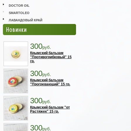
DOCTOR OIL
SMARTOLEO
ЛАВАНДОВЫЙ КРАЙ
Новинки
300
руб.
Крымский бальзам
"Противогрибковый" 15
гр.
300
руб.
Крымский бальзам
"Прогревающий" 15 гр.
300
руб.
Крымский бальзам "от
Растяжек" 15 гр.
300
руб.