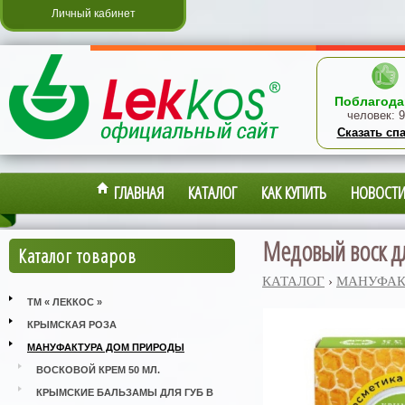
Личный кабинет
Поблагода
человек:
9
Сказать сп
ГЛАВНАЯ
КАТАЛОГ
КАК КУПИТЬ
НОВОСТ
Медовый воск дл
Каталог товаров
КАТАЛОГ
›
МАНУФАК
ТМ « ЛЕККОС »
КРЫМСКАЯ РОЗА
МАНУФАКТУРА ДОМ ПРИРОДЫ
ВОСКОВОЙ КРЕМ 50 МЛ.
КРЫМСКИЕ БАЛЬЗАМЫ ДЛЯ ГУБ В