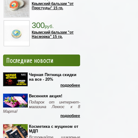
Крымский бальзам "от
Простуды" 15 гр.
300
руб.
Крымский бальзам "от
Насморка" 15 гр.
Последние новости
Черная Пятница скидки
на все - 20%
подробнее
Весенняя акция!
Подарок от интернет-
магазина Леккос к 8
Марта!
подробнее
Косметика с муцином от
МДП
Встречайте шикарные