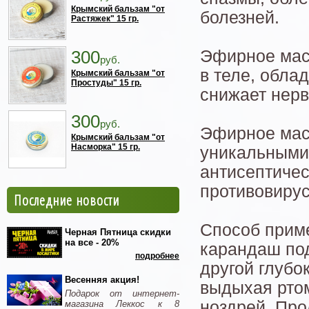
Крымский бальзам "от
болезней.
Растяжек" 15 гр.
300
Эфирное мас
руб.
в теле, обла
Крымский бальзам "от
Простуды" 15 гр.
снижает нер
300
руб.
Эфирное мас
Крымский бальзам "от
Насморка" 15 гр.
уникальными
антисептичес
противовиру
Последние новости
Способ приме
Черная Пятница скидки
на все - 20%
карандаш под
подробнее
другой глубо
Весенняя акция!
выдыхая ртом
Подарок от интернет-
ноздрей. Про
магазина Леккос к 8