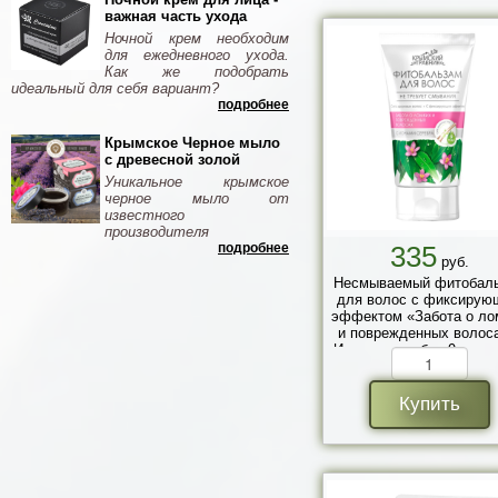
важная часть ухода
Ночной крем необходим
для ежедневного ухода.
Как же подобрать
идеальный для себя вариант?
подробнее
Крымское Черное мыло
с древесной золой
Уникальное крымское
черное мыло от
известного
производителя
подробнее
335
руб.
Несмываемый фитобал
для волос с фиксирую
эффектом «Забота о ло
и поврежденных волоса
Ионами серебра 9 трав»
мл.
Купить