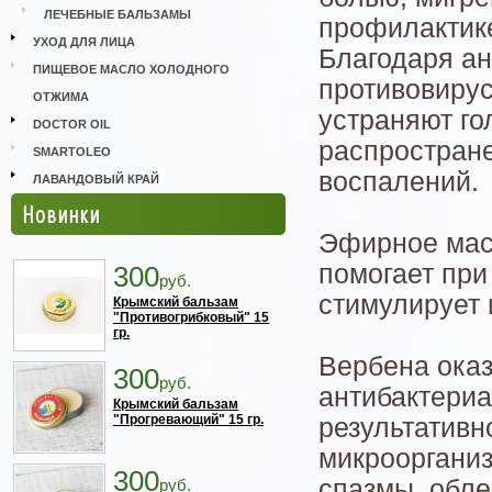
ЛЕЧЕБНЫЕ БАЛЬЗАМЫ
профилактике
УХОД ДЛЯ ЛИЦА
Благодаря ан
ПИЩЕВОЕ МАСЛО ХОЛОДНОГО
противовиру
ОТЖИМА
устраняют го
DOCTOR OIL
распростран
SMARTOLEO
воспалений.
ЛАВАНДОВЫЙ КРАЙ
Новинки
Эфирное мас
помогает при
300
руб.
стимулирует 
Крымский бальзам
"Противогрибковый" 15
гр.
Вербена ока
300
руб.
антибактериа
Крымский бальзам
"Прогревающий" 15 гр.
результативн
микрооргани
300
спазмы, обле
руб.