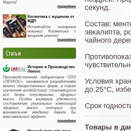
Марта!
секунд.
подробнее
Косметика с муцином от
МДП
Состав: мен
Встречайте шикарные
эвкалипта, р
новинки! Косметика с
муцином улитки!
чайного дере
подробнее
Статьи
Противопока
чувствительн
История и Производство
Леккос
Производственная лаборатория ООО
Условия хран
«ЛЕККОС», занимается разработками
мягких лекарственных форм, а также
до 25°С, изб
изучением воздействия, становящихся
все более популярными, эфирных
масел. Особое внимание уделяется
составлению уникальных композиций
Срок годности
эфирных масел, которые при
минимальном введении давали бы
максимальный эффект.
подробнее
Товары в да
Ночной крем для лица -