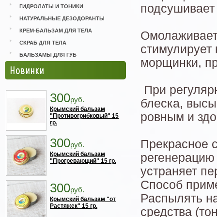
подсушивает 
ГИДРОЛАТЫ И ТОНИКИ
НАТУРАЛЬНЫЕ ДЕЗОДОРАНТЫ
КРЕМ-БАЛЬЗАМ ДЛЯ ТЕЛА
Омолаживает,
СКРАБ ДЛЯ ТЕЛА
стимулирует 
БАЛЬЗАМЫ ДЛЯ ГУБ
морщинки, пр
Новинки
При регулярн
300
руб.
блеска, высы
Крымский бальзам
ровным и зд
"Противогрибковый" 15
гр.
300
Прекрасное с
руб.
Крымский бальзам
регенерацию 
"Прогревающий" 15 гр.
устраняет пе
Способ прим
300
руб.
Распылять на
Крымский бальзам "от
Растяжек" 15 гр.
средства (то