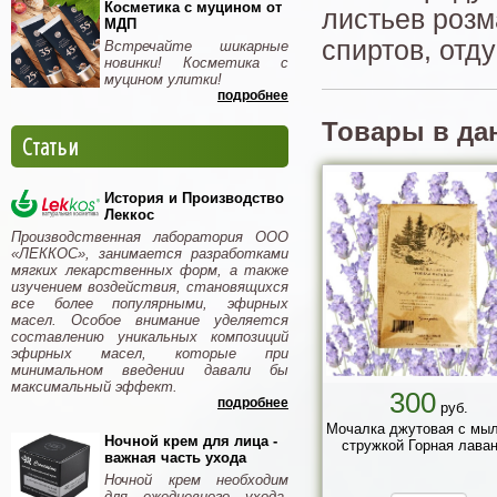
Косметика с муцином от
листьев розм
МДП
спиртов, отд
Встречайте шикарные
новинки! Косметика с
муцином улитки!
подробнее
Товары в да
Статьи
История и Производство
Леккос
Производственная лаборатория ООО
«ЛЕККОС», занимается разработками
мягких лекарственных форм, а также
изучением воздействия, становящихся
все более популярными, эфирных
масел. Особое внимание уделяется
составлению уникальных композиций
эфирных масел, которые при
минимальном введении давали бы
максимальный эффект.
300
подробнее
руб.
Мочалка джутовая с мы
Ночной крем для лица -
стружкой Горная лава
важная часть ухода
Ночной крем необходим
для ежедневного ухода.