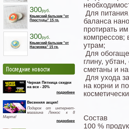
необходимос
300
руб.
Для питания
Крымский бальзам "от
баланса нано
Простуды" 15 гр.
протирать им
300
компрессов; 
руб.
Крымский бальзам "от
утрам;
Насморка" 15 гр.
Для обогащен
глину, убтан
Последние новости
сметаны и на
Для ухода за
Черная Пятница скидки
на корни и п
на все - 20%
косметически
подробнее
Весенняя акция!
Подарок от интернет-
магазина Леккос к 8
Состав
Марта!
подробнее
100 % продук