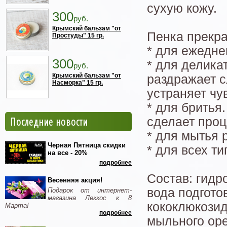
сухую кожу.
300
руб.
Крымский бальзам "от
Пенка прекра
Простуды" 15 гр.
* для ежедне
300
* для делика
руб.
Крымский бальзам "от
раздражает с
Насморка" 15 гр.
устраняет чу
* для бритья
Последние новости
сделает проц
* для мытья р
Черная Пятница скидки
* для всех ти
на все - 20%
подробнее
Состав: гидр
Весенняя акция!
вода подгото
Подарок от интернет-
магазина Леккос к 8
кококлюкозид*
Марта!
подробнее
мыльного оре