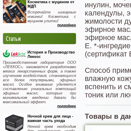
Косметика с муцином от
инулин, моче
МДП
календулы, э
Встречайте шикарные
новинки! Косметика с
жимолости ду
муцином улитки!
подробнее
эфирное масл
эфирное масл
Статьи
Е. *-ингреди
История и Производство
(сертификат
Леккос
Производственная лаборатория ООО
«ЛЕККОС», занимается разработками
Способ приме
мягких лекарственных форм, а также
изучением воздействия, становящихся
влажную кож
все более популярными, эфирных
масел. Особое внимание уделяется
вспенить и с
составлению уникальных композиций
эфирных масел, которые при
тоник или лю
минимальном введении давали бы
максимальный эффект.
подробнее
Товары в да
Ночной крем для лица -
важная часть ухода
Ночной крем необходим
для ежедневного ухода.