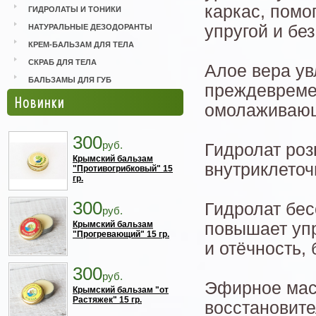
каркас, помо
ГИДРОЛАТЫ И ТОНИКИ
упругой и бе
НАТУРАЛЬНЫЕ ДЕЗОДОРАНТЫ
КРЕМ-БАЛЬЗАМ ДЛЯ ТЕЛА
СКРАБ ДЛЯ ТЕЛА
Алое вера ув
БАЛЬЗАМЫ ДЛЯ ГУБ
преждевреме
Новинки
омолаживающ
300
руб.
Гидролат роз
Крымский бальзам
внутриклеточ
"Противогрибковый" 15
гр.
300
Гидролат бес
руб.
Крымский бальзам
повышает упр
"Прогревающий" 15 гр.
и отёчность, 
300
руб.
Эфирное мас
Крымский бальзам "от
Растяжек" 15 гр.
восстановите