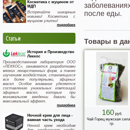
Косметика с муцином от
заболеваниях
МДП
после еды.
Встречайте шикарные
новинки! Косметика с
муцином улитки!
подробнее
Статьи
Товары в да
История и Производство
Леккос
Производственная лаборатория ООО
«ЛЕККОС», занимается разработками
мягких лекарственных форм, а также
изучением воздействия, становящихся
все более популярными, эфирных
масел. Особое внимание уделяется
составлению уникальных композиций
эфирных масел, которые при
минимальном введении давали бы
максимальный эффект.
подробнее
160
руб.
Ночной крем для лица -
Чай Горец мужская сила
важная часть ухода
гр.
Ночной крем необходим
для ежедневного ухода.