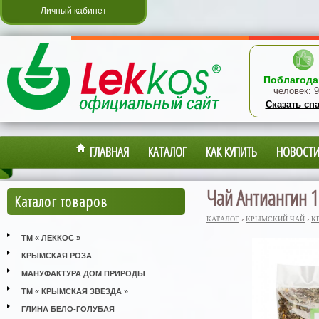
Личный кабинет
Поблагода
человек:
9
Сказать сп
ГЛАВНАЯ
КАТАЛОГ
КАК КУПИТЬ
НОВОСТ
Чай Антиангин 1
Каталог товаров
КАТАЛОГ
›
КРЫМСКИЙ ЧАЙ
›
К
ТМ « ЛЕККОС »
КРЫМСКАЯ РОЗА
МАНУФАКТУРА ДОМ ПРИРОДЫ
ТМ « КРЫМСКАЯ ЗВЕЗДА »
ГЛИНА БЕЛО-ГОЛУБАЯ