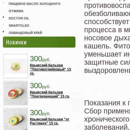
противовосп
ПИЩЕВОЕ МАСЛО ХОЛОДНОГО
ОТЖИМА
обезболиваю
DOCTOR OIL
способствуе
SMARTOLEO
процесса в м
ЛАВАНДОВЫЙ КРАЙ
носовое дыха
Новинки
кашель. Фито
уменьшает ин
300
руб.
защитные сил
Крымский бальзам
выздоровлен
"Противогрибковый" 15
гр.
300
руб.
Крымский бальзам
"Прогревающий" 15 гр.
Показания к
Сбор применя
300
руб.
хронического
Крымский бальзам "от
Растяжек" 15 гр.
заболеваний