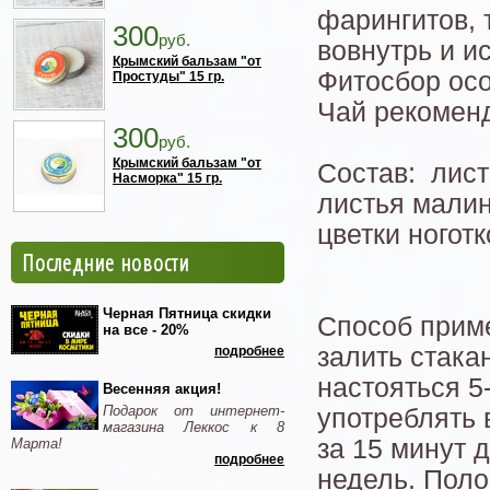
фарингитов, 
300
руб.
вовнутрь и и
Крымский бальзам "от
Фитосбор осо
Простуды" 15 гр.
Чай рекоменд
300
руб.
Крымский бальзам "от
Состав: лис
Насморка" 15 гр.
листья малин
цветки ноготк
Последние новости
Черная Пятница скидки
Способ приме
на все - 20%
залить стакан
подробнее
настояться 5
Весенняя акция!
Подарок от интернет-
употреблять 
магазина Леккос к 8
за 15 минут д
Марта!
подробнее
недель. Поло