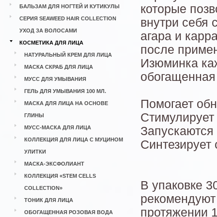
которые позв
БАЛЬЗАМ ДЛЯ НОГТЕЙ И КУТИКУЛЫ
СЕРИЯ SEAWEED HAIR COLLECTION
внутри себя 
УХОД ЗА ВОЛОСАМИ
агара и карр
КОСМЕТИКА ДЛЯ ЛИЦА
после примен
НАТУРАЛЬНЫЙ КРЕМ ДЛЯ ЛИЦА
Изюминка каж
МАСКА СКРАБ ДЛЯ ЛИЦА
обогащенная 
МУСС ДЛЯ УМЫВАНИЯ
ГЕЛЬ ДЛЯ УМЫВАНИЯ 100 МЛ.
Помогает обн
МАСКА ДЛЯ ЛИЦА НА ОСНОВЕ
Стимулирует
ГЛИНЫ
МУСС-МАСКА ДЛЯ ЛИЦА
Запускаются 
КОЛЛЕКЦИЯ ДЛЯ ЛИЦА С МУЦИНОМ
Синтезирует
УЛИТКИ
МАСКА-ЭКСФОЛИАНТ
КОЛЛЕКЦИЯ «STEM CELLS
В упаковке 3
COLLECTION»
рекомендуют 
ТОНИК ДЛЯ ЛИЦА
протяжении 1
ОБОГАЩЕННАЯ РОЗОВАЯ ВОДА