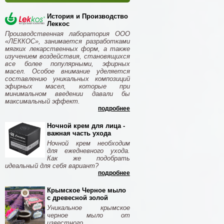
История и Производство
Леккос
Производственная лаборатория ООО
«ЛЕККОС», занимается разработками
мягких лекарственных форм, а также
изучением воздействия, становящихся
все более популярными, эфирных
масел. Особое внимание уделяется
составлению уникальных композиций
эфирных масел, которые при
минимальном введении давали бы
максимальный эффект.
подробнее
Ночной крем для лица -
важная часть ухода
Ночной крем необходим
для ежедневного ухода.
Как же подобрать
идеальный для себя вариант?
подробнее
Крымское Черное мыло
с древесной золой
Уникальное крымское
черное мыло от
известного