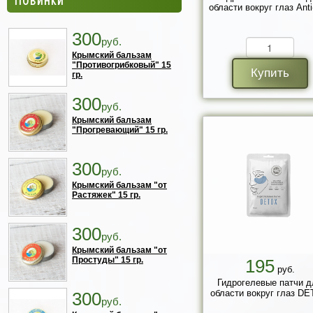
области вокруг глаз Ant
300
руб.
Крымский бальзам
"Противогрибковый" 15
Купить
гр.
300
руб.
Крымский бальзам
"Прогревающий" 15 гр.
300
руб.
Крымский бальзам "от
Растяжек" 15 гр.
300
руб.
Крымский бальзам "от
Простуды" 15 гр.
195
руб.
Гидрогелевые патчи д
области вокруг глаз D
300
руб.