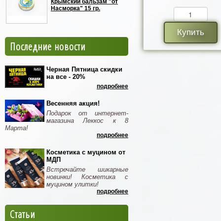
Крымский бальзам "от
Насморка" 15 гр.
Купить
Последние новости
Черная Пятница скидки
на все - 20%
подробнее
Весенняя акция!
Подарок от интернет-
магазина Леккос к 8
Марта!
подробнее
Косметика с муцином от
МДП
Встречайте шикарные
новинки! Косметика с
муцином улитки!
подробнее
Статьи