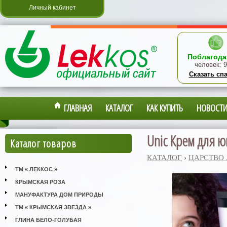
Личный кабинет
Поблагода
человек:
9
Сказать сп
ГЛАВНАЯ
КАТАЛОГ
КАК КУПИТЬ
НОВОСТ
Unic Крем для ю
Каталог товаров
КАТАЛОГ
›
ЦАРСТВО
ТМ « ЛЕККОС »
КРЫМСКАЯ РОЗА
МАНУФАКТУРА ДОМ ПРИРОДЫ
ТМ « КРЫМСКАЯ ЗВЕЗДА »
ГЛИНА БЕЛО-ГОЛУБАЯ