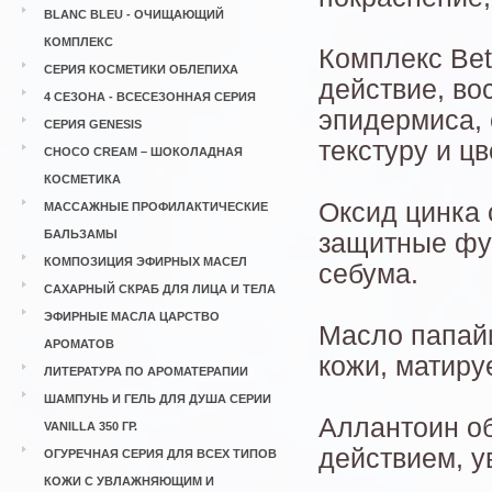
BLANC BLEU - ОЧИЩАЮЩИЙ
КОМПЛЕКС
Комплекс Bet
СЕРИЯ КОСМЕТИКИ ОБЛЕПИХА
действие, в
4 СЕЗОНА - ВСЕСЕЗОННАЯ СЕРИЯ
эпидермиса, 
СЕРИЯ GENESIS
текстуру и цв
CHOCO CREAM – ШОКОЛАДНАЯ
КОСМЕТИКА
Оксид цинка
МАССАЖНЫЕ ПРОФИЛАКТИЧЕСКИЕ
БАЛЬЗАМЫ
защитные фу
КОМПОЗИЦИЯ ЭФИРНЫХ МАСЕЛ
себума.
САХАРНЫЙ СКРАБ ДЛЯ ЛИЦА И ТЕЛА
ЭФИРНЫЕ МАСЛА ЦАРСТВО
Масло папай
АРОМАТОВ
кожи, матируе
ЛИТЕРАТУРА ПО АРОМАТЕРАПИИ
ШАМПУНЬ И ГЕЛЬ ДЛЯ ДУША СЕРИИ
Аллантоин о
VANILLA 350 ГР.
действием, у
ОГУРЕЧНАЯ СЕРИЯ ДЛЯ ВСЕХ ТИПОВ
КОЖИ С УВЛАЖНЯЮЩИМ И