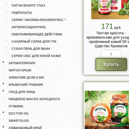
ПАТЧИ ВОКРУГ ГЛАЗ
ГИДРОЛАТЫ
СЕРИЯ "ARGININ+RESVERATROL" -
171
АНТИОКСИДАНТНОЕ,
руб.
Чистая красота -
ОМОЛАЖИВАЮЩЕЕ ДЕЙСТВИЕ
аромабальзам для уход
проблемной кожей 50 
САХАРНЫЙ СКРАБ ДЛЯ ГУБ
Царство Ароматов
СУХАЯ ПЕНА ДЛЯ ВАНН
СЕРИЯ UNIC ДЛЯ ЮНОЙ КОЖИ
АРОМАТЕРАПИЯ
Купить
ФИТОН КРЫМ
АРАБСКИЕ ДУХИ 6 МЛ.
КРЫМСКИЙ ТРАВНИК
УХОД ДЛЯ ЛИЦА
ПИЩЕВОЕ МАСЛО ХОЛОДНОГО
ОТЖИМА
DOCTOR OIL
SMARTOLEO
ЛАВАНДОВЫЙ КРАЙ