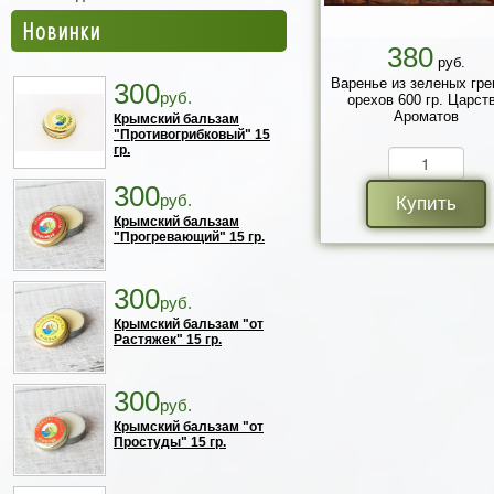
Новинки
380
руб.
Варенье из зеленых гре
300
руб.
орехов 600 гр. Царст
Ароматов
Крымский бальзам
"Противогрибковый" 15
гр.
300
руб.
Купить
Крымский бальзам
"Прогревающий" 15 гр.
300
руб.
Крымский бальзам "от
Растяжек" 15 гр.
300
руб.
Крымский бальзам "от
Простуды" 15 гр.