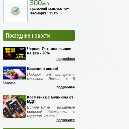
300
руб.
Крымский бальзам "от
Насморка" 15 гр.
Последние новости
Черная Пятница скидки
на все - 20%
подробнее
Весенняя акция!
Подарок от интернет-
магазина Леккос к 8
Марта!
подробнее
Косметика с муцином от
МДП
Встречайте шикарные
новинки! Косметика с
муцином улитки!
подробнее