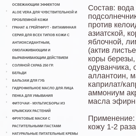
ОСВЕЖАЮЩИМ ЭФФЕКТОМ
Состав: вода
ALOE VERA ДЛЯ ЧУВСТВИТЕЛЬНОЙ И
подсолнечник
ПРОБЛЕМНОЙ КОЖИ
против келои
ГРАНАТ & ГРЕЙПФРУТ - ВИТАМИННАЯ
азиатской, к
СЕРИЯ ДЛЯ ВСЕХ ТИПОВ КОЖИ С
яблочной, ли
АНТИОКСИДАНТНЫМ,
(актив листь
ОМОЛАЖИВАЮЩИМ И
коры березы,
ВЫРАВНИВАЮЩИМ ДЕЙСТВИЕМ
одуванчика, 
СОЛЯНОЙ СКРАБ 250 ГР.
БЕЛЬДИ
аллантоин, м
БАЛЬЗАМ ДЛЯ ГУБ
каприлат/кап
ГИДРОФИЛЬНОЕ МАСЛО ДЛЯ ЛИЦА
аммониум акр
ПЕНКА ДЛЯ УМЫВАНИЯ
масла эфирн
ФИТОЧАИ - МУЛЬТИСБОРЫ ИЗ
КРЫМСКИХ РАСТЕНИЙ
Применение:
ФРУКТОВЫЕ МАСКИ С
кожу 1-2 раза
РАСТИТЕЛЬНЫМИ ПАСТАМИ
НАТУРАЛЬНЫЕ ПИТАТЕЛЬНЫЕ КРЕМЫ