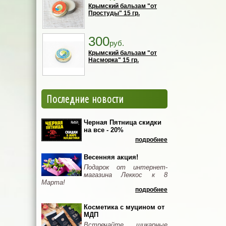
Крымский бальзам "от
Простуды" 15 гр.
300
руб.
Крымский бальзам "от
Насморка" 15 гр.
Последние новости
Черная Пятница скидки
на все - 20%
подробнее
Весенняя акция!
Подарок от интернет-
магазина Леккос к 8
Марта!
подробнее
Косметика с муцином от
МДП
Встречайте шикарные