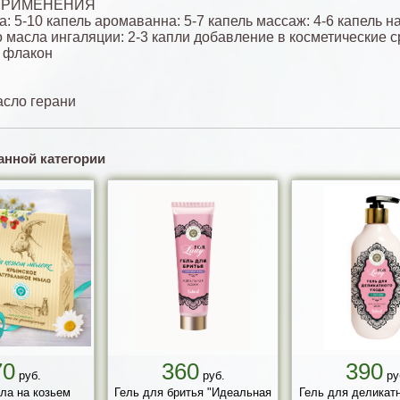
ПРИМЕНЕНИЯ
: 5-10 капель аромаванна: 5-7 капель массаж: 4-6 капель н
 масла ингаляции: 2-3 капли добавление в косметические ср
а флакон
сло герани
анной категории
70
360
390
руб.
руб.
ру
ла на козьем
Гель для бритья "Идеальная
Гель для деликат