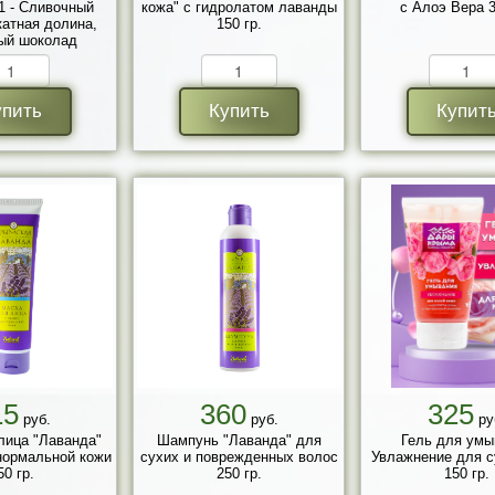
1 - Сливочный
кожа" с гидролатом лаванды
с Алоэ Вера 3
атная долина,
150 гр.
ый шоколад
упить
Купить
Купит
15
360
325
руб.
руб.
ру
лица "Лаванда"
Шампунь "Лаванда" для
Гель для умы
нормальной кожи
сухих и поврежденных волос
Увлажнение для с
50 гр.
250 гр.
150 гр.