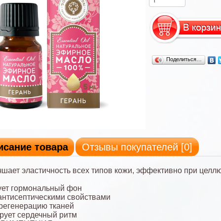
Поделиться…
исание товара
Отзывы покупателей [
0
]
шает эластичность всех типов кожи, эффективно при целл
ует гормональный фон
 антисептическими свойствами
 регенерацию тканей
ирует сердечный ритм