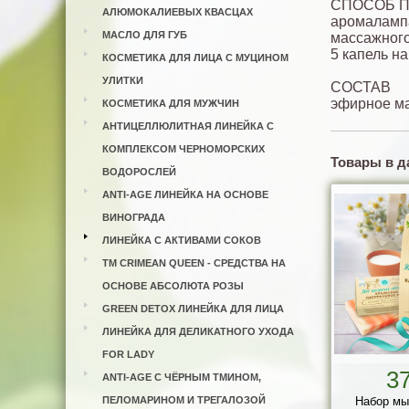
СПОСОБ 
АЛЮМОКАЛИЕВЫХ КВАСЦАХ
аромалампа
МАСЛО ДЛЯ ГУБ
массажного
5 капель н
КОСМЕТИКА ДЛЯ ЛИЦА С МУЦИНОМ
УЛИТКИ
СОСТАВ
эфирное ма
КОСМЕТИКА ДЛЯ МУЖЧИН
АНТИЦЕЛЛЮЛИТНАЯ ЛИНЕЙКА С
КОМПЛЕКСОМ ЧЕРНОМОРСКИХ
Товары в д
ВОДОРОСЛЕЙ
ANTI-AGE ЛИНЕЙКА НА ОСНОВЕ
ВИНОГРАДА
ЛИНЕЙКА С АКТИВАМИ СОКОВ
ТМ CRIMEAN QUEEN - СРЕДСТВА НА
ОСНОВЕ АБСОЛЮТА РОЗЫ
GREEN DETOX ЛИНЕЙКА ДЛЯ ЛИЦА
ЛИНЕЙКА ДЛЯ ДЕЛИКАТНОГО УХОДА
FOR LADY
3
ANTI-AGE С ЧЁРНЫМ ТМИНОМ,
ПЕЛОМАРИНОМ И ТРЕГАЛОЗОЙ
Набор мы