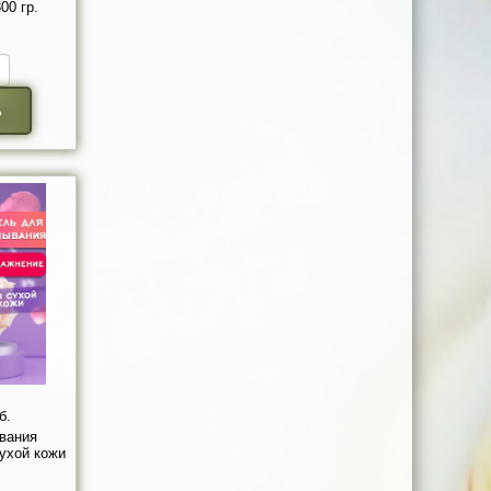
00 гр.
ь
б.
вания
ухой кожи