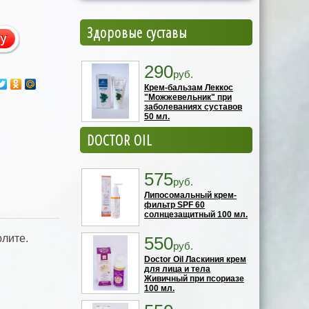
Здоровые суставы
290
руб.
Крем-бальзам Леккос
"Можжевельник" при
заболеваниях суставов
50 мл.
DOCTOR OIL
575
руб.
Липосомальный крем-
фильтр SPF 60
солнцезащитный 100 мл.
юлите.
550
руб.
Doctor Oil Ласкиния крем
для лица и тела
Живичный при псориазе
100 мл.