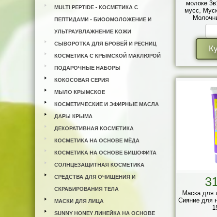
молоке 3в
MULTI PEPTIDE - КОСМЕТИКА С
мусс, Муск
Молочн
ПЕПТИДАМИ - БИООМОЛОЖЕНИЕ И
УЛЬТРАУВЛАЖНЕНИЕ КОЖИ
СЫВОРОТКА ДЛЯ БРОВЕЙ И РЕСНИЦ
К
КОСМЕТИКА С КРЫМСКОЙ МАКЛЮРОЙ
ПОДАРОЧНЫЕ НАБОРЫ
КОКОСОВАЯ СЕРИЯ
МЫЛО КРЫМСКОЕ
КОСМЕТИЧЕСКИЕ И ЭФИРНЫЕ МАСЛА
ДАРЫ КРЫМА
ДЕКОРАТИВНАЯ КОСМЕТИКА
КОСМЕТИКА НА ОСНОВЕ МЁДА
КОСМЕТИКА НА ОСНОВЕ БИШОФИТА
СОЛНЦЕЗАЩИТНАЯ КОСМЕТИКА
СРЕДСТВА ДЛЯ ОЧИЩЕНИЯ И
3
СКРАБИРОВАНИЯ ТЕЛА
Маска для 
Сияние для 
МАСКИ ДЛЯ ЛИЦА
1
SUNNY HONEY ЛИНЕЙКА НА ОСНОВЕ