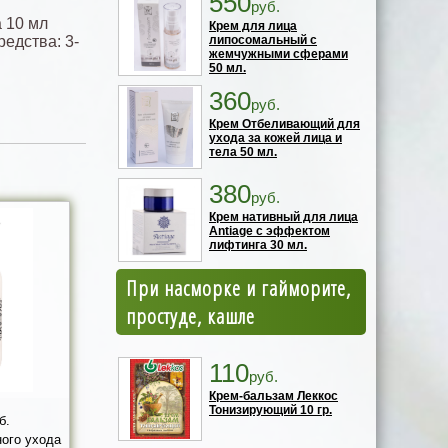
550
руб.
а 10 мл
Крем для лица
едства: 3-
липосомальный с
жемчужными сферами
50 мл.
360
руб.
Крем Отбеливающий для
ухода за кожей лица и
тела 50 мл.
380
руб.
Крем нативный для лица
Antiage с эффектом
лифтинга 30 мл.
При насморке и гайморите,
простуде, кашле
110
руб.
Крем-бальзам Леккос
Тонизирующий 10 гр.
б.
ного ухода