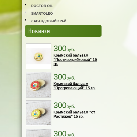
DOCTOR OIL
SMARTOLEO
ЛАВАНДОВЫЙ КРАЙ
Новинки
300
руб.
Крымский бальзам
"Противогрибковый" 15
гр.
300
руб.
Крымский бальзам
"Прогревающий" 15 гр.
300
руб.
Крымский бальзам "от
Растяжек" 15 гр.
300
руб.