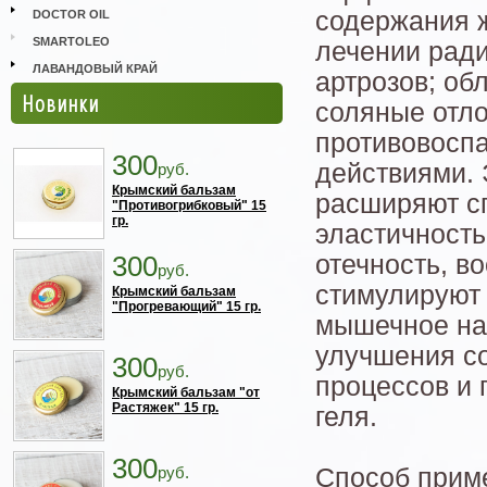
содержания ж
DOCTOR OIL
SMARTOLEO
лечении ради
ЛАВАНДОВЫЙ КРАЙ
артрозов; о
Новинки
соляные отло
противовосп
300
действиями. 
руб.
Крымский бальзам
расширяют сп
"Противогрибковый" 15
гр.
эластичность
300
отечность, в
руб.
стимулируют
Крымский бальзам
"Прогревающий" 15 гр.
мышечное на
улучшения со
300
руб.
процессов и 
Крымский бальзам "от
Растяжек" 15 гр.
геля.
300
руб.
Способ приме