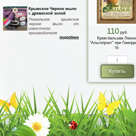
Крымское Черное мыло
с древесной золой
Уникальное крымское
черное мыло от
известного
110
руб.
производителя
подробнее
Крем-бальзам Лекко
"Альгопрокт" при Геморр
гр.
Купить