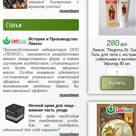
новинки! Косметика с
муцином улитки!
подробнее
Статьи
История и Производство
280
Леккос
руб.
Производственная лаборатория ООО
Леккос "Рецепты Dr. Ga
«ЛЕККОС», занимается разработками
Гель для тела с экстра
мягких лекарственных форм, а также
сабельника и вытяжк
изучением воздействия, становящихся
Эфолид 80 мл.
все более популярными, эфирных
масел. Особое внимание уделяется
составлению уникальных композиций
эфирных масел, которые при
Купить
минимальном введении давали бы
максимальный эффект.
подробнее
Ночной крем для лица -
важная часть ухода
Ночной крем необходим
для ежедневного ухода.
Как же подобрать
идеальный для себя вариант?
подробнее