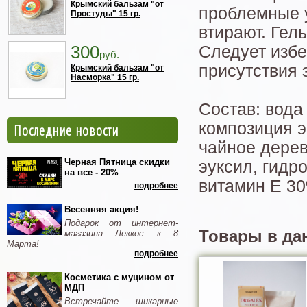
Крымский бальзам "от
проблемные у
Простуды" 15 гр.
втирают. Гель
300
Следует избе
руб.
присутствия
Крымский бальзам "от
Насморка" 15 гр.
Состав: вода
композиция э
Последние новости
чайное дерев
Черная Пятница скидки
эуксил, гидр
на все - 20%
витамин Е 3
подробнее
Весенняя акция!
Подарок от интернет-
Товары в да
магазина Леккос к 8
Марта!
подробнее
Косметика с муцином от
МДП
Встречайте шикарные