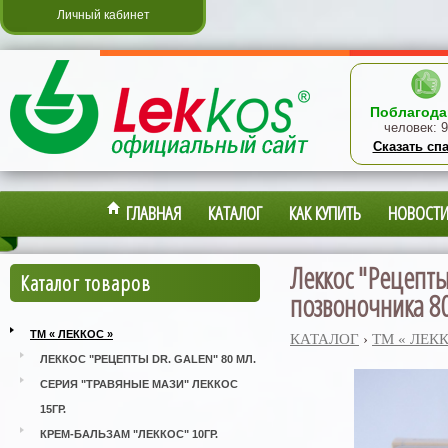
Личный кабинет
Поблагода
человек:
9
Сказать сп
ГЛАВНАЯ
КАТАЛОГ
КАК КУПИТЬ
НОВОСТ
Леккос "Рецепты
Каталог товаров
позвоночника 80
ТМ « ЛЕККОС »
КАТАЛОГ
›
ТМ « ЛЕК
ЛЕККОС "РЕЦЕПТЫ DR. GALEN" 80 МЛ.
СЕРИЯ "ТРАВЯНЫЕ МАЗИ" ЛЕККОС
15ГР.
КРЕМ-БАЛЬЗАМ "ЛЕККОС" 10ГР.