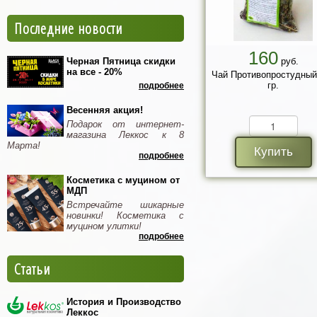
Последние новости
160
Черная Пятница скидки
руб.
на все - 20%
Чай Противопростудный
гр.
подробнее
Весенняя акция!
Подарок от интернет-
магазина Леккос к 8
Марта!
Купить
подробнее
Косметика с муцином от
МДП
Встречайте шикарные
новинки! Косметика с
муцином улитки!
подробнее
Статьи
История и Производство
Леккос