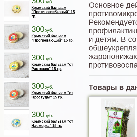
300
руб.
Основное дей
Крымский бальзам
противомикр
"Противогрибковый" 15
гр.
Рекомендуетс
300
профилактик
руб.
Крымский бальзам
и детям. В с
"Прогревающий" 15 гр.
общеукрепля
жаропонижаю
300
руб.
противовосп
Крымский бальзам "от
Растяжек" 15 гр.
300
Товары в да
руб.
Крымский бальзам "от
Простуды" 15 гр.
300
руб.
Крымский бальзам "от
Насморка" 15 гр.