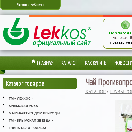
Личный кабинет
Поблагода
человек:
9
Сказать сп
ГЛАВНАЯ
КАТАЛОГ
КАК КУПИТЬ
НОВОСТ
Чай Противопро
Каталог товаров
КАТАЛОГ
›
ТРАВЫ Г
ТМ « ЛЕККОС »
КРЫМСКАЯ РОЗА
МАНУФАКТУРА ДОМ ПРИРОДЫ
ТМ « КРЫМСКАЯ ЗВЕЗДА »
ГЛИНА БЕЛО-ГОЛУБАЯ