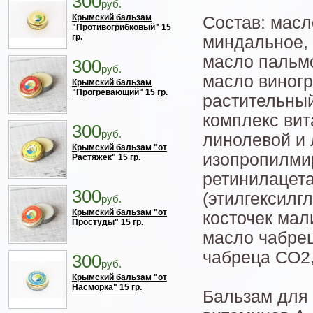
300
руб.
Крымский бальзам
Состав: масл
"Противогрибковый" 15
гр.
миндальное, 
масло пальмо
300
руб.
масло виногр
Крымский бальзам
"Прогревающий" 15 гр.
растительный
комплекс вит
300
руб.
линолевой и 
Крымский бальзам "от
изопропилмир
Растяжек" 15 гр.
ретинилацета
300
(этилгексилг
руб.
Крымский бальзам "от
косточек ма
Простуды" 15 гр.
масло чабрец
чабреца СО2,
300
руб.
Крымский бальзам "от
Насморка" 15 гр.
Бальзам для