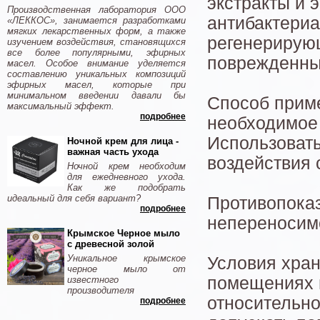
экстракты и
Производственная лаборатория ООО
антибактери
«ЛЕККОС», занимается разработками
мягких лекарственных форм, а также
регенерирую
изучением воздействия, становящихся
все более популярными, эфирных
поврежденных
масел. Особое внимание уделяется
составлению уникальных композиций
эфирных масел, которые при
минимальном введении давали бы
Способ прим
максимальный эффект.
подробнее
необходимое 
Использовать
Ночной крем для лица -
важная часть ухода
воздействия 
Ночной крем необходим
для ежедневного ухода.
Как же подобрать
идеальный для себя вариант?
Противопока
подробнее
непереносимо
Крымское Черное мыло
с древесной золой
Уникальное крымское
Условия хран
черное мыло от
помещениях п
известного
производителя
относительно
подробнее