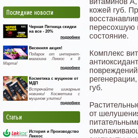
витаминов А,
кожей губ. П
Последние новости
восстанавлив
пересохшую к
Черная Пятница скидки
на все - 20%
состояние.
подробнее
Весенняя акция!
Комплекс ви
Подарок от интернет-
магазина Леккос к 8
антиоксидант
Марта!
подробнее
повреждений 
регенерации,
Косметика с муцином от
МДП
губ.
Встречайте шикарные
новинки! Косметика с
муцином улитки!
подробнее
Растительные
от шелушени
Статьи
питательным
омолаживающ
История и Производство
Леккос