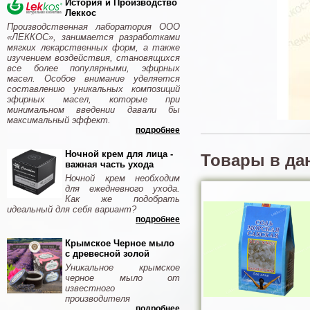
История и Производство
Леккос
Производственная лаборатория ООО
«ЛЕККОС», занимается разработками
мягких лекарственных форм, а также
изучением воздействия, становящихся
все более популярными, эфирных
масел. Особое внимание уделяется
составлению уникальных композиций
эфирных масел, которые при
минимальном введении давали бы
максимальный эффект.
подробнее
Ночной крем для лица -
Товары в да
важная часть ухода
Ночной крем необходим
для ежедневного ухода.
Как же подобрать
идеальный для себя вариант?
подробнее
Крымское Черное мыло
с древесной золой
Уникальное крымское
черное мыло от
известного
производителя
подробнее