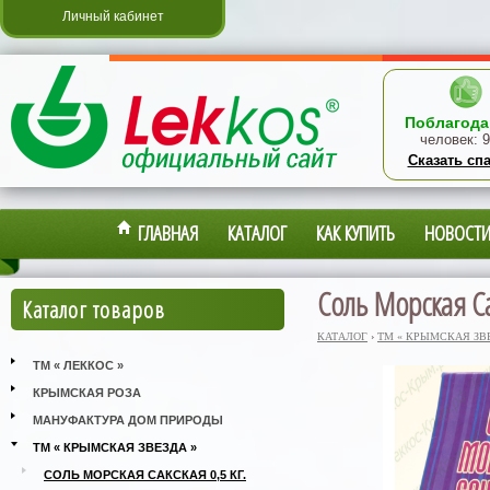
Личный кабинет
Поблагода
человек:
9
Сказать сп
ГЛАВНАЯ
КАТАЛОГ
КАК КУПИТЬ
НОВОСТ
Соль Морская Са
Каталог товаров
КАТАЛОГ
›
ТМ « КРЫМСКАЯ ЗВЕ
ТМ « ЛЕККОС »
КРЫМСКАЯ РОЗА
МАНУФАКТУРА ДОМ ПРИРОДЫ
ТМ « КРЫМСКАЯ ЗВЕЗДА »
СОЛЬ МОРСКАЯ САКСКАЯ 0,5 КГ.