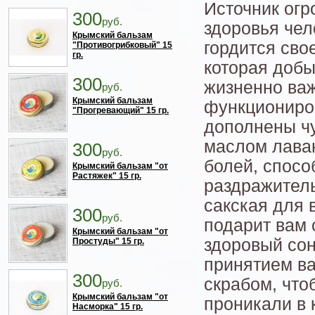
Источник огр
300
руб.
здоровья чел
Крымский бальзам
гордится сво
"Противогрибковый" 15
гр.
которая доб
300
жизненно ва
руб.
Крымский бальзам
функциониро
"Прогревающий" 15 гр.
дополнены ч
маслом лаван
300
руб.
болей, спосо
Крымский бальзам "от
Растяжек" 15 гр.
раздражител
сакская для 
300
руб.
подарит вам 
Крымский бальзам "от
здоровый сон
Простуды" 15 гр.
принятием ва
300
скрабом, что
руб.
Крымский бальзам "от
проникали в 
Насморка" 15 гр.