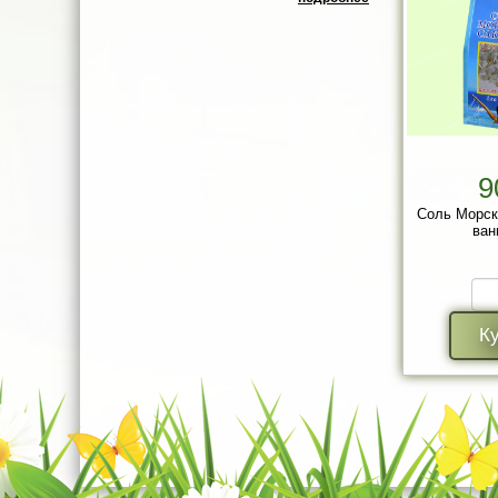
9
Соль Морск
ванн
К