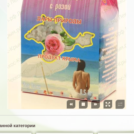





анной категории