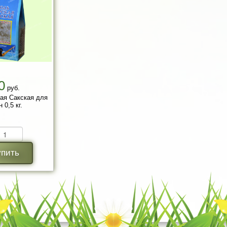
0
руб.
ая Сакская для
 0,5 кг.
упить