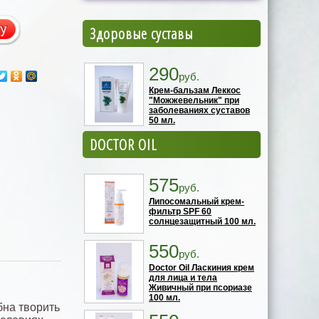
Здоровые суставы
290
руб.
Крем-бальзам Леккос
"Можжевельник" при
заболеваниях суставов
50 мл.
DOCTOR OIL
575
руб.
Липосомальный крем-
фильтр SPF 60
солнцезащитный 100 мл.
550
руб.
Doctor Oil Ласкиния крем
для лица и тела
Живичный при псориазе
100 мл.
бна творить