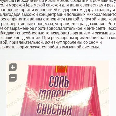
чудеса! Персональный Крым можно создать и в домашних 
соли морской Крымской сакской для ванн с лепестками розы
наполняет организм энергией и здоровьем, даруя красоту и
 Благодаря высокой концентрации полезных микроэлементо
после принятия ванны становится мягкой, упругой и шелков
 регенеративные процессы, устраняется раздражение. Роз
меют выраженное противовоспалительное и антисептическ
обладают способностью тонизировать организм и оказывать
яющие воздействие. При регулярном применении ваша ко
овой, привлекательной, исчезнут проблемы со сном и
льность, нормализуется работа иммунной системы.

