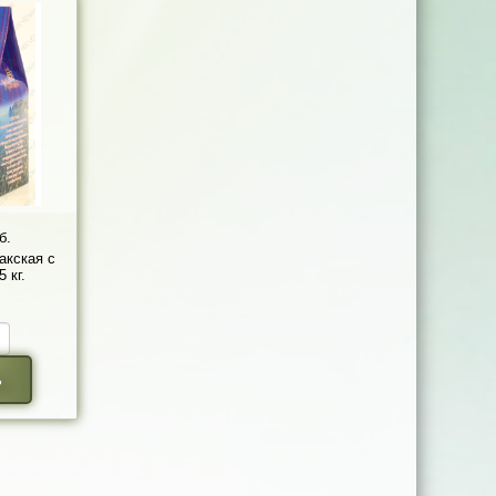
б.
акская с
 кг.
ь