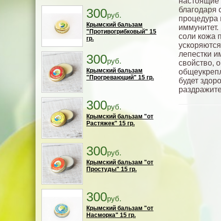
настоящие 
благодаря 
300
руб.
процедура 
Крымский бальзам
иммунитет.
"Противогрибковый" 15
соли кожа 
гр.
ускоряются
лепестки и
300
руб.
свойство, 
Крымский бальзам
общеукрепл
"Прогревающий" 15 гр.
будет здор
раздражите
300
руб.
Крымский бальзам "от
Растяжек" 15 гр.
300
руб.
Крымский бальзам "от
Простуды" 15 гр.
300
руб.
Крымский бальзам "от
Насморка" 15 гр.