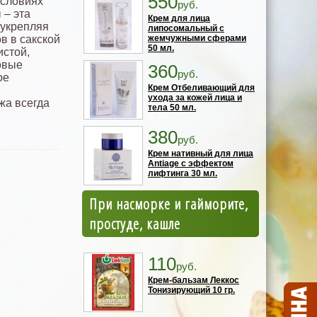
550
условиях
руб.
 – эта
Крем для лица
 укрепляя
липосомальный с
в в сакской
жемчужными сферами
50 мл.
истой,
овые
360
руб.
ое
Крем Отбеливающий для
ухода за кожей лица и
жа всегда
тела 50 мл.
380
руб.
Крем нативный для лица
Antiage с эффектом
лифтинга 30 мл.
При насморке и гайморите,
простуде, кашле
110
руб.
Крем-бальзам Леккос
Тонизирующий 10 гр.