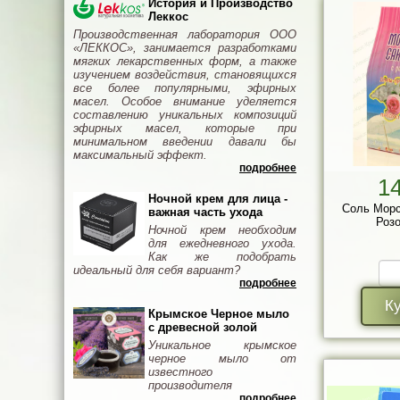
История и Производство
Леккос
Производственная лаборатория ООО
«ЛЕККОС», занимается разработками
мягких лекарственных форм, а также
изучением воздействия, становящихся
все более популярными, эфирных
масел. Особое внимание уделяется
составлению уникальных композиций
эфирных масел, которые при
минимальном введении давали бы
максимальный эффект.
подробнее
1
Ночной крем для лица -
Соль Морс
важная часть ухода
Розо
Ночной крем необходим
для ежедневного ухода.
Как же подобрать
идеальный для себя вариант?
подробнее
К
Крымское Черное мыло
с древесной золой
Уникальное крымское
черное мыло от
известного
производителя
подробнее