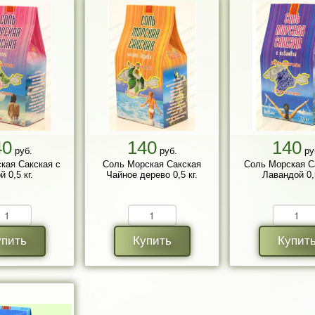
40
140
140
руб.
руб.
ру
кая Сакская с
Соль Морская Сакская
Соль Морская С
й 0,5 кг.
Чайное дерево 0,5 кг.
Лавандой 0,5
упить
Купить
Купит